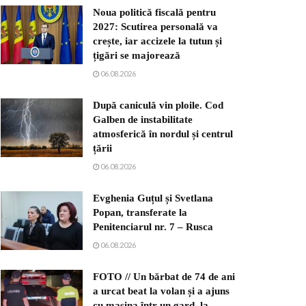
Noua politică fiscală pentru
2027: Scutirea personală va
crește, iar accizele la tutun și
țigări se majorează
06.08.2026
După caniculă vin ploile. Cod
Galben de instabilitate
atmosferică în nordul și centrul
țării
06.08.2026
Evghenia Guțul și Svetlana
Popan, transferate la
Penitenciarul nr. 7 – Rusca
06.08.2026
FOTO // Un bărbat de 74 de ani
a urcat beat la volan și a ajuns
cu mașina într-un gard, la