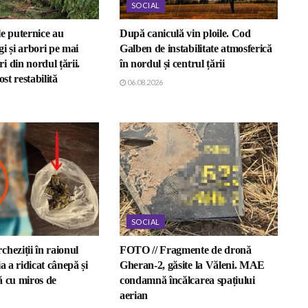
SOCIAL
e puternice au
După caniculă vin ploile. Cod
i și arbori pe mai
Galben de instabilitate atmosferică
 din nordul țării.
în nordul și centrul țării
ost restabilită
06.08.2026
SOCIAL
heziții în raionul
FOTO // Fragmente de dronă
a a ridicat cânepă și
Gheran-2, găsite la Văleni. MAE
ă cu miros de
condamnă încălcarea spațiului
aerian