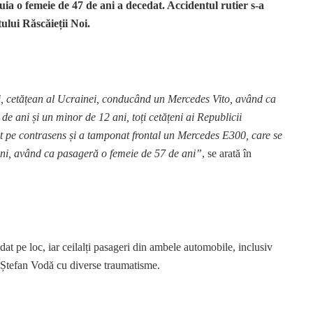
a o femeie de 47 de ani a decedat. Accidentul rutier s-a
tului Răscăieții Noi.
ani, cetățean al Ucrainei, conducând un Mercedes Vito, având ca
de ani și un minor de 12 ani, toți cetățeni ai Republicii
it pe contrasens și a tamponat frontal un Mercedes E300, care se
ani, având ca pasageră o femeie de 57 de ani”
, se arată în
t pe loc, iar ceilalți pasageri din ambele automobile, inclusiv
al Ștefan Vodă cu diverse traumatisme.