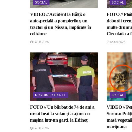
SOCIAL
SOCIAL
VIDEO // Accident la Bălți: o
FOTO // Ploil
autospecială a pompierilor, un
doborât creng
tractor și un Nissan, implicate în
multe drumuri
coliziune
Circulația a f
06.08.2026
06.08.2026
NORDINFO EDINEȚ
SOCIAL
FOTO // Un bărbat de 74 de ani a
VIDEO // Perc
urcat beat la volan și a ajuns cu
Soroca: Poliți
mașina într-un gard, la Edineț
masă vegetal
marijuana
06.08.2026