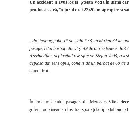
Un accident a avut loc la Ștefan Vodă în urma cărui
produs aseară, în jurul orei 23:20, în apropierea sa
„Preliminar, polițiștii au stabilit că un bărbat 64 de 
pasageri doi bărbați de 33 și 49 de ani, o femeie de 47 
Azerbaidjan, deplasându-se spre or. Ștefan Vodă, a ieș
deplasa din sens opus, condus de un bărbat de 60 de 
comunicat.
În urma impactului, pasagera din Mercedes Vito a deceda
șoferul ucrainean au fost transportați la Spitalul raion