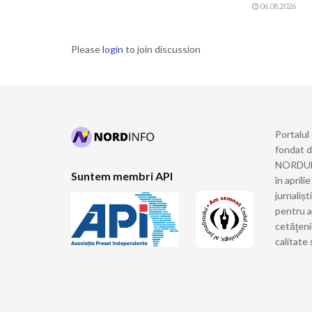
06.08.2026
Please
login
to join discussion
Portalul
fondat 
NORDULUI
Suntem membri API
în april
jurnalișt
pentru a
cetăţeni
calitate 