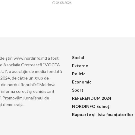
06.08.2026
Social
 de știri www.nordinfo.md a fost
de Asociația Obștească “VOCEA
Externe
”, o asociație de media fondată
Politic
ie 2024, de către un grup de
Economic
i din nordul Republicii Moldova
Sport
 informa corect şi echidistant
i. Promovăm jurnalismul de
REFERENDUM 2024
și democraţia.
NORDINFO Edineț
Rapoarte și lista finanțatorilor