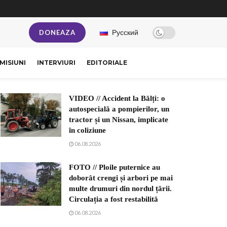
Русский
DONEAZA
MISIUNI
INTERVIURI
EDITORIALE
VIDEO // Accident la Bălți: o
autospecială a pompierilor, un
tractor și un Nissan, implicate
în coliziune
06.08.2026
FOTO // Ploile puternice au
doborât crengi și arbori pe mai
multe drumuri din nordul țării.
Circulația a fost restabilită
06.08.2026