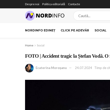
Despre noi
Politica editorială
Contacte
NORDINFO EDINEȚ
CLICK PE ADEVĂR
SOCIAL
Home
Social
FOTO | Accident tragic la Ștefan Vodă. O f
Ecaterina Moroșanu
24.07.2024
Timp de citi