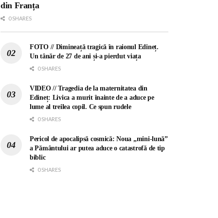
din Franța
0 SHARES
FOTO // Dimineață tragică în raionul Edineț.
Un tânăr de 27 de ani și-a pierdut viața
0 SHARES
VIDEO // Tragedia de la maternitatea din
Edineț: Livica a murit înainte de a aduce pe
lume al treilea copil. Ce spun rudele
0 SHARES
Pericol de apocalipsă cosmică: Noua „mini-lună”
a Pământului ar putea aduce o catastrofă de tip
biblic
0 SHARES