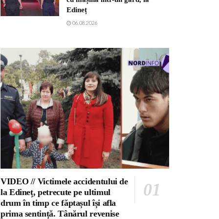
Edineț
06.08.2026
VIDEO // Victimele accidentului de
la Edineț, petrecute pe ultimul
drum în timp ce făptașul își afla
prima sentință. Tânărul revenise