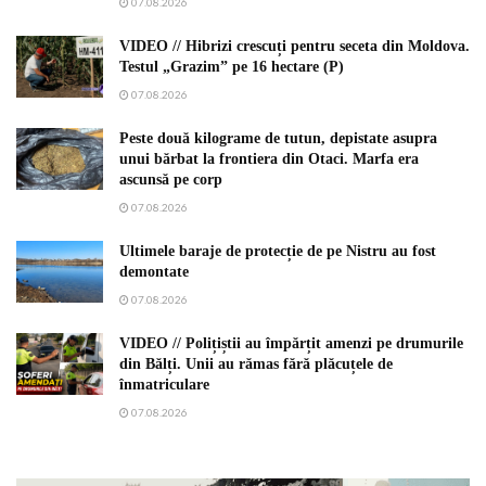
07.08.2026
VIDEO // Hibrizi crescuți pentru seceta din Moldova.
Testul „Grazim” pe 16 hectare (P)
07.08.2026
Peste două kilograme de tutun, depistate asupra
unui bărbat la frontiera din Otaci. Marfa era
ascunsă pe corp
07.08.2026
Ultimele baraje de protecție de pe Nistru au fost
demontate
07.08.2026
VIDEO // Polițiștii au împărțit amenzi pe drumurile
din Bălți. Unii au rămas fără plăcuțele de
înmatriculare
07.08.2026