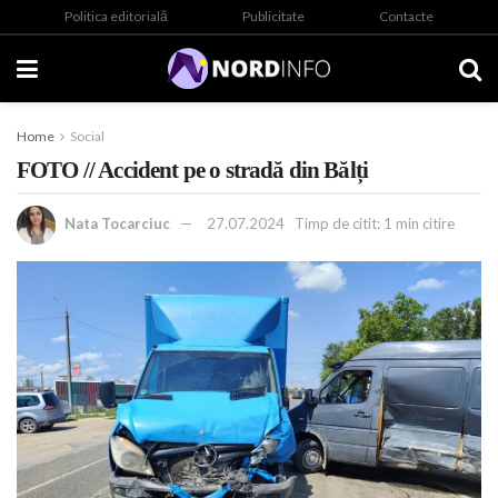
Politica editorială
Publicitate
Contacte
Home
Social
FOTO // Accident pe o stradă din Bălți
Nata Tocarciuc
27.07.2024
Timp de citit: 1 min citire