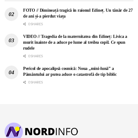
FOTO // Dimineață tragică în raionul Edineț. Un tânăr de 27
de ani și-a pierdut viața
0 SHARES
VIDEO // Tragedia de la maternitatea din Edineț: Livica a
murit înainte de a aduce pe lume al treilea copil. Ce spun
rudele
0 SHARES
Pericol de apocalipsă cosmică: Noua „mini-lună” a
Pământului ar putea aduce o catastrofă de tip biblic
0 SHARES