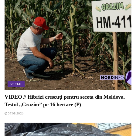
SOCIAL
VIDEO // Hibrizi crescuți pentru seceta din Moldova.
Testul „Grazim” pe 16 hectare (P)
07.08.2026