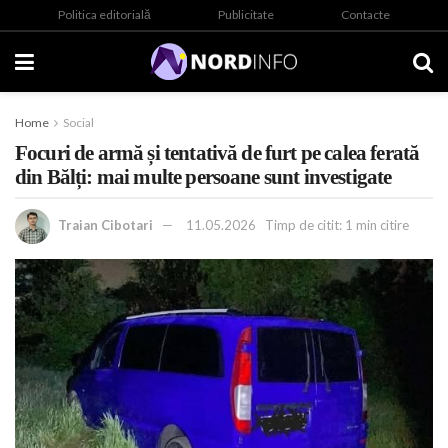
Politica editorială
Publicitate
Contacte
Home
Social
Focuri de armă și tentativă de furt pe calea ferată
din Bălți: mai multe persoane sunt investigate
Traian Cibotari
11.05.2026
Timp de citit: 1 min citire