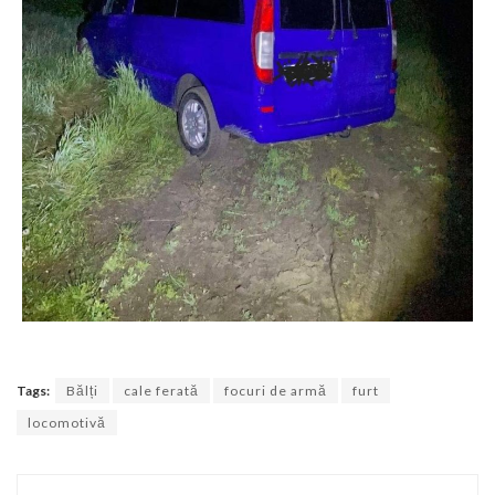
Tags:
Bălți
cale ferată
focuri de armă
furt
locomotivă