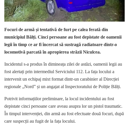
Focuri de armă și tentativă de furt pe calea ferată din
municipiul Bălți. Cinci persoane au fost depistate de oamenii
legii în timp ce ar fi încercat să sustragă radiatoare dintr-o
locomotivă parcată în apropierea străzii Niculcea.
Incidentul s-a produs în dimineața zilei de astăzi, oamenii legii au
fost alertați prin intermediul Serviciului 112. La fața locului a
intervenit un echipaj mixt format dintr-un carabinier al Direcției
regionale „Nord” și un angajat al Inspectoratului de Poliție Bălți.
Potrivit informațiilor preliminare, la locul incidentului au fost
depistate cinci persoane care aveau asupra lor un pistol traumatic.
În timpul intervenției, din armă au fost efectuate două focuri, după
care suspecții au fugit de la fața locului.