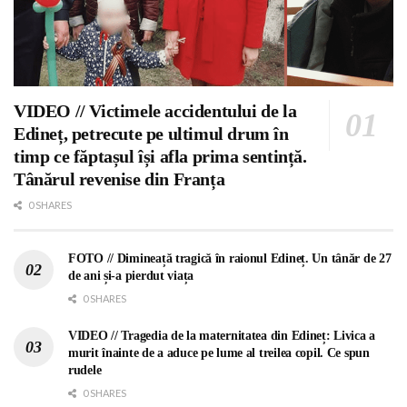
VIDEO // Victimele accidentului de la
Edineț, petrecute pe ultimul drum în
timp ce făptașul își afla prima sentință.
Tânărul revenise din Franța
0 SHARES
FOTO // Dimineață tragică în raionul Edineț. Un tânăr de 27
de ani și-a pierdut viața
0 SHARES
VIDEO // Tragedia de la maternitatea din Edineț: Livica a
murit înainte de a aduce pe lume al treilea copil. Ce spun
rudele
0 SHARES