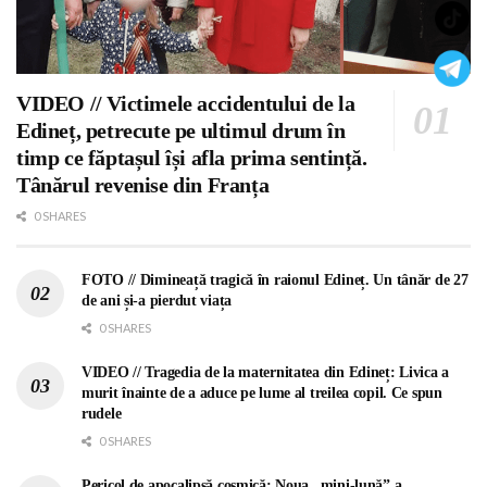
VIDEO // Victimele accidentului de la
Edineț, petrecute pe ultimul drum în
timp ce făptașul își afla prima sentință.
Tânărul revenise din Franța
0 SHARES
FOTO // Dimineață tragică în raionul Edineț. Un tânăr de 27
de ani și-a pierdut viața
0 SHARES
VIDEO // Tragedia de la maternitatea din Edineț: Livica a
murit înainte de a aduce pe lume al treilea copil. Ce spun
rudele
0 SHARES
Pericol de apocalipsă cosmică: Noua „mini-lună” a