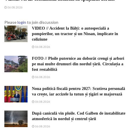
06.08.2026
Please
login
to join discussion
VIDEO // Accident la Bălți: o autospecială a
pompierilor, un tractor și un Nissan, implicate în
coliziune
06.08.2026
FOTO // Ploile puternice au doborât crengi și arbori
pe mai multe drumuri din nordul țării. Circulația a
fost restabilită
06.08.2026
Noua politică fiscală pentru 2027: Scutirea personală
va crește, iar accizele la tutun și țigări se majorează
06.08.2026
După caniculă vin ploile. Cod Galben de instabilitate
atmosferică în nordul și centrul țării
06.08.2026