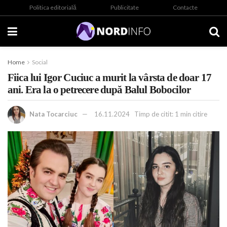
Politica editorială
Publicitate
Contacte
Home
Social
Fiica lui Igor Cuciuc a murit la vârsta de doar 17
ani. Era la o petrecere după Balul Bobocilor
Nata Tocarciuc
16.11.2024
Timp de citit: 1 min citire