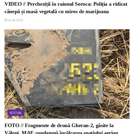
VIDEO // Percheziții în raionul Soroca: Poliția a ridicat
cânepă și masă vegetală cu miros de marijuana
06.08.2026
SOCIAL
FOTO // Fragmente de dronă Gheran-2, găsite la
Văleni. MAE condamnă încălcarea spațiului aerian