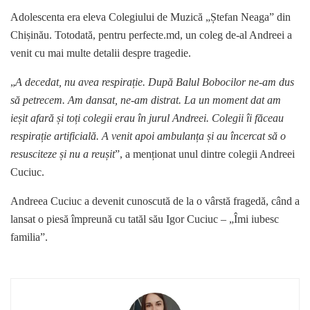
Adolescenta era eleva Colegiului de Muzică „Ștefan Neaga” din
Chișinău. Totodată, pentru perfecte.md, un coleg de-al Andreei a
venit cu mai multe detalii despre tragedie.
„
A decedat, nu avea respirație. După Balul Bobocilor ne-am dus
să petrecem. Am dansat, ne-am distrat. La un moment dat am
ieșit afară și toți colegii erau în jurul Andreei. Colegii îi făceau
respirație artificială. A venit apoi ambulanța și au încercat să o
resusciteze și nu a reușit
”, a menționat unul dintre colegii Andreei
Cuciuc.
Andreea Cuciuc a devenit cunoscută de la o vârstă fragedă, când a
lansat o piesă împreună cu tatăl său Igor Cuciuc – „Îmi iubesc
familia”.