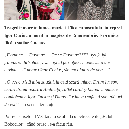
Tragedie mare în lumea muzicii. Fiica cunoscutului interpret
Igor Cuciuc a murit în noaptea de 15 noiembrie. Era unică
fiică a soților Cuciuc.
„Doamne…..Doamne…. De ce Doamne???? Așa fetiță
frumoasă, talentată, ….. copilul părinților… unic….nu am
cuvinte….Cumatru
Igor Cuciuc
, sîntem alaturi de tine….”
„O veste tristă mi-a zguduit în astă seară inima. Drum lin spre
ceruri draga noastră Andreuța, suflet curat și blând…. Sincere
condoleanțe Igor Cuciuc și Diana Cuciuc cu sufletul sunt alături
de voi!”,
au scris internauții.
Potrivit surselor TV8, tânăra se afla la o petrecere de „Balul
Bobocilor”, când brusc i s-a făcut rău.