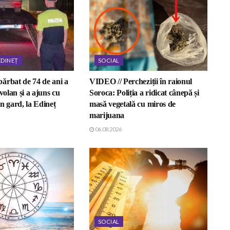
EDINEȚ
SOCIAL
ărbat de 74 de ani a
VIDEO // Percheziții în raionul
volan și a ajuns cu
Soroca: Poliția a ridicat cânepă și
n gard, la Edineț
masă vegetală cu miros de
marijuana
06.08.2026
SOCIAL