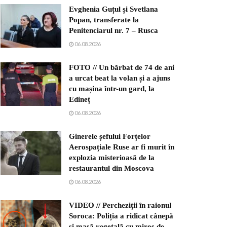
Evghenia Guțul și Svetlana
Popan, transferate la
Penitenciarul nr. 7 – Rusca
06.08.2026
FOTO // Un bărbat de 74 de ani
a urcat beat la volan și a ajuns
cu mașina într-un gard, la
Edineț
06.08.2026
Ginerele șefului Forțelor
Aerospațiale Ruse ar fi murit în
explozia misterioasă de la
restaurantul din Moscova
06.08.2026
VIDEO // Percheziții în raionul
Soroca: Poliția a ridicat cânepă
și masă vegetală cu miros de