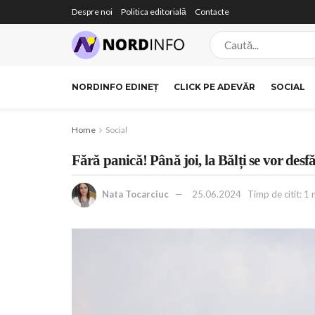
Despre noi
Politica editorială
Contacte
NORDINFO EDINEȚ
CLICK PE ADEVĂR
SOCIAL
Home
Social
Fără panică! Până joi, la Bălți se vor desf
Nata Tocarciuc
25.06.2024
Timp de citit: 1 m