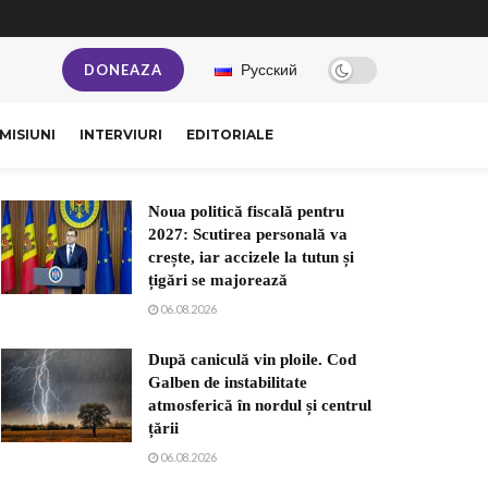
Русский
DONEAZA
MISIUNI
INTERVIURI
EDITORIALE
Noua politică fiscală pentru
2027: Scutirea personală va
crește, iar accizele la tutun și
țigări se majorează
06.08.2026
După caniculă vin ploile. Cod
Galben de instabilitate
atmosferică în nordul și centrul
țării
06.08.2026