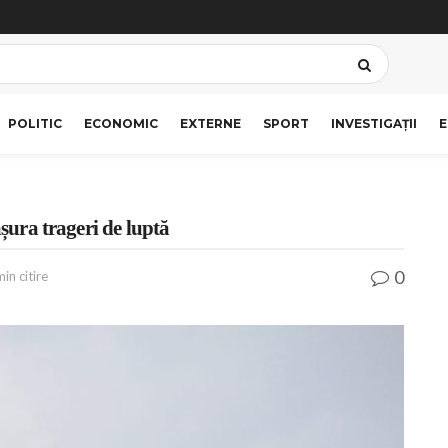
POLITIC
ECONOMIC
EXTERNE
SPORT
INVESTIGAȚII
E
ășura trageri de luptă
0
in citire