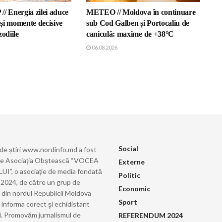
 Energia zilei aduce
METEO // Moldova în continuare
r și momente decisive
sub Cod Galben și Portocaliu de
zodiile
caniculă: maxime de +38°C
06.08.2026
Social
 de știri www.nordinfo.md a fost
de Asociația Obștească “VOCEA
Externe
”, o asociație de media fondată
Politic
ie 2024, de către un grup de
Economic
i din nordul Republicii Moldova
Sport
 informa corect şi echidistant
i. Promovăm jurnalismul de
REFERENDUM 2024