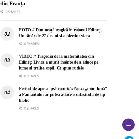
din Franța
0 SHARES
FOTO // Dimineață tragică în raionul Edineț.
Un tânăr de 27 de ani și-a pierdut viața
0 SHARES
VIDEO // Tragedia de la maternitatea din
Edineț: Livica a murit înainte de a aduce pe
lume al treilea copil. Ce spun rudele
0 SHARES
Pericol de apocalipsă cosmică: Noua „mini-lună”
a Pământului ar putea aduce o catastrofă de tip
biblic
0 SHARES
→