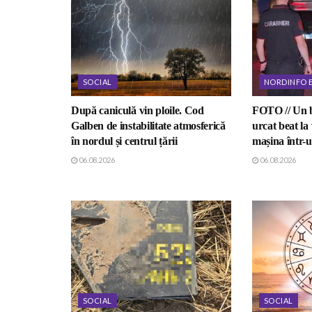
SOCIAL
NORDINFO 
După caniculă vin ploile. Cod
FOTO // Un b
Galben de instabilitate atmosferică
urcat beat la 
în nordul și centrul țării
mașina într-u
06.08.2026
06.08.2026
SOCIAL
SOCIAL