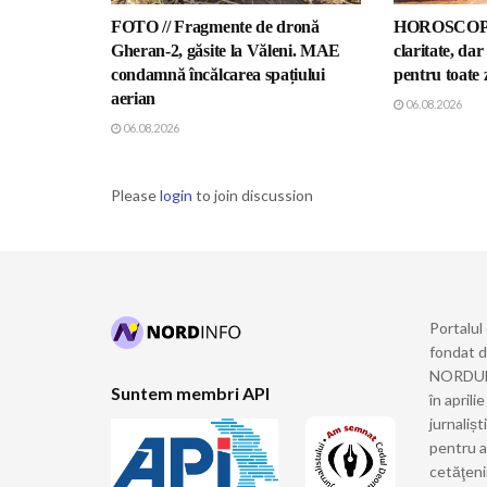
FOTO // Fragmente de dronă
HOROSCOP //
Gheran-2, găsite la Văleni. MAE
claritate, da
condamnă încălcarea spațiului
pentru toate 
aerian
06.08.2026
06.08.2026
Please
login
to join discussion
Portalul
fondat 
NORDULUI
Suntem membri API
în april
jurnalișt
pentru a
cetăţeni