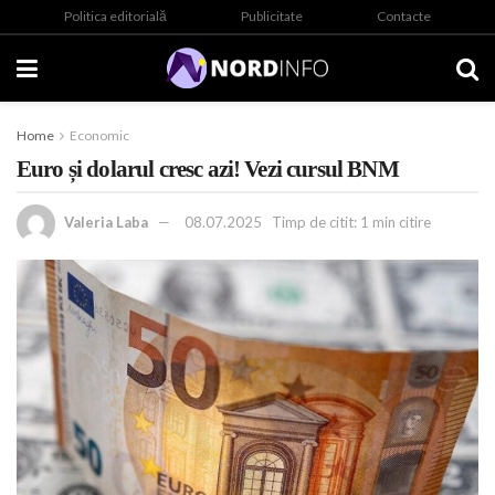
Politica editorială
Publicitate
Contacte
Home
Economic
Euro și dolarul cresc azi! Vezi cursul BNM
Valeria Laba
08.07.2025
Timp de citit: 1 min citire