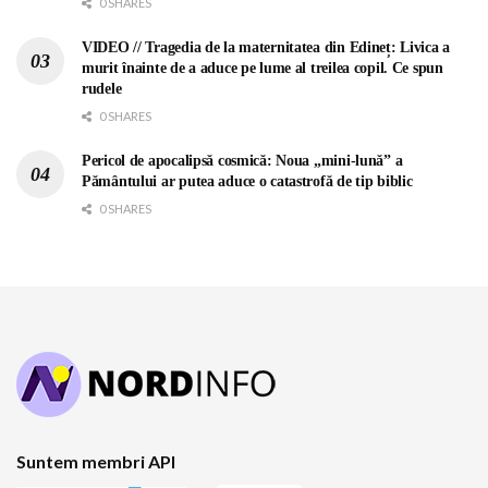
0 SHARES
VIDEO // Tragedia de la maternitatea din Edineț: Livica a
murit înainte de a aduce pe lume al treilea copil. Ce spun
rudele
0 SHARES
Pericol de apocalipsă cosmică: Noua „mini-lună” a
Pământului ar putea aduce o catastrofă de tip biblic
0 SHARES
Suntem membri API