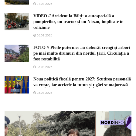
07.08.2026
VIDEO // Accident la Bălți: o autospecială a
pompierilor, un tractor și un Nissan, implicate în
coliziune
06.08.2026
FOTO // Ploile puternice au doborât crengi și arbori
pe mai multe drumuri din nordul țării. Circulația a
fost restabilită
06.08.2026
Noua politică fiscală pentru 2027: Scutirea personală
va crește, iar accizele la tutun și țigări se majorează
06.08.2026