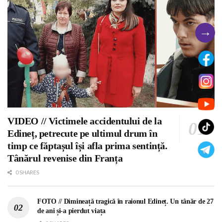
→
VIDEO // Victimele accidentului de la
Edineț, petrecute pe ultimul drum în
timp ce făptașul își afla prima sentință.
Tânărul revenise din Franța
0 SHARES
FOTO // Dimineață tragică în raionul Edineț. Un tânăr de 27
de ani și-a pierdut viața