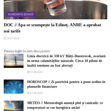
NORDINFO EDINEȚ
DOC // Apa se scumpește la Edineț. ANRE a aprobat
noi tarife
29.07.2026
Please
login
to join discussion
Linia electrică de 330 kV Bălți–Dnestrovsk, avariată
în urma calamităților naturale. Circa 10 piloni de
înaltă tensiune au fost afectați
07.08.2026
HOROSCOP // Zi potrivită pentru a pune ordine în
planurile financiare
07.08.2026
METEO // Meteorologii anunță ploi și caniculă: ce
temperaturi se vor înregistra astăzi