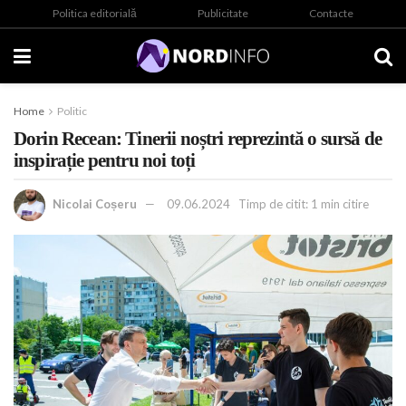
Politica editorială
Publicitate
Contacte
Home
Politic
Dorin Recean: Tinerii noștri reprezintă o sursă de
inspirație pentru noi toți
Nicolai Coșeru
09.06.2024
Timp de citit: 1 min citire