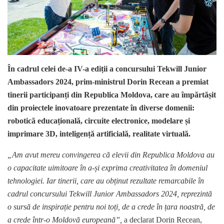
În cadrul celei de-a IV-a ediții a concursului Tekwill Junior
Ambassadors 2024, prim-ministrul Dorin Recean a premiat
tinerii participanți din Republica Moldova, care au împărtășit
din proiectele inovatoare prezentate în diverse domenii:
robotică educațională, circuite electronice, modelare și
imprimare 3D, inteligență artificială, realitate virtuală.
„Am avut mereu convingerea că elevii din Republica Moldova au
o capacitate uimitoare în a-și exprima creativitatea în domeniul
tehnologiei. Iar tinerii, care au obținut rezultate remarcabile în
cadrul concursului Tekwill Junior Ambassadors 2024, reprezintă
o sursă de inspirație pentru noi toți, de a crede în țara noastră, de
a crede într-o Moldovă europeană”,
a declarat Dorin Recean,