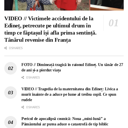
VIDEO // Victimele accidentului de la
Edineț, petrecute pe ultimul drum în
timp ce făptașul își afla prima sentință.
Tânărul revenise din Franța
0 SHARES
FOTO // Dimineață tragică în raionul Edineț. Un tânăr de 27
de ani și-a pierdut viața
0 SHARES
VIDEO // Tragedia de la maternitatea din Edineț: Livica a
murit înainte de a aduce pe lume al treilea copil. Ce spun
rudele
0 SHARES
Pericol de apocalipsă cosmică: Noua „mini-lună” a
Pământului ar putea aduce o catastrofă de tip biblic