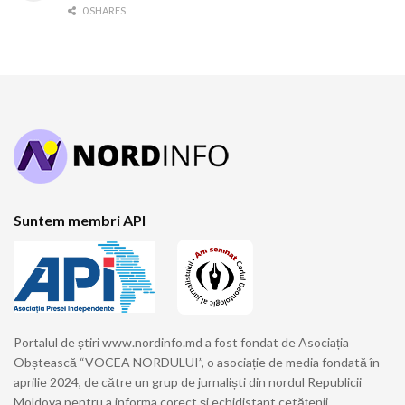
0 SHARES
Suntem membri API
Portalul de știri www.nordinfo.md a fost fondat de Asociația
Obștească “VOCEA NORDULUI”, o asociație de media fondată în
aprilie 2024, de către un grup de jurnaliști din nordul Republicii
Moldova pentru a informa corect şi echidistant cetăţenii.