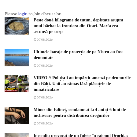
Please
login
to join discussion
Peste două kilograme de tutun, depistate asupra
unui bărbat la frontiera din Otaci. Marfa era
ascunsă pe corp
07.08.2026
Ultimele baraje de protecție de pe Nistru au fost
demontate
07.08.2026
VIDEO // Polițiștii au împărțit amenzi pe drumurile
din Bălți. Unii au rămas fără plăcuțele de
înmatriculare
07.08.2026
Minor din Edineț, condamnat la 4 ani și 6 luni de
închisoare pentru distribuirea drogurilor
07.08.2026
Incendiu provocat de un fulger în raionul Drochia: