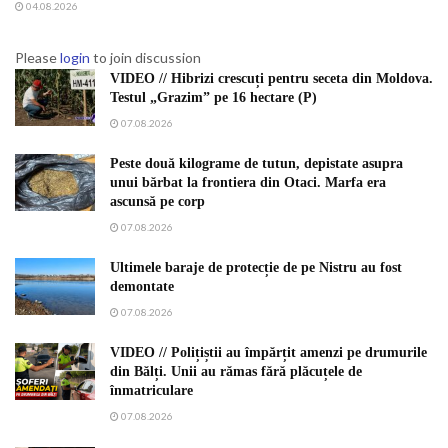
04.08.2026
Please
login
to join discussion
VIDEO // Hibrizi crescuți pentru seceta din Moldova.
Testul „Grazim” pe 16 hectare (P)
07.08.2026
Peste două kilograme de tutun, depistate asupra
unui bărbat la frontiera din Otaci. Marfa era
ascunsă pe corp
07.08.2026
Ultimele baraje de protecție de pe Nistru au fost
demontate
07.08.2026
VIDEO // Polițiștii au împărțit amenzi pe drumurile
din Bălți. Unii au rămas fără plăcuțele de
înmatriculare
07.08.2026