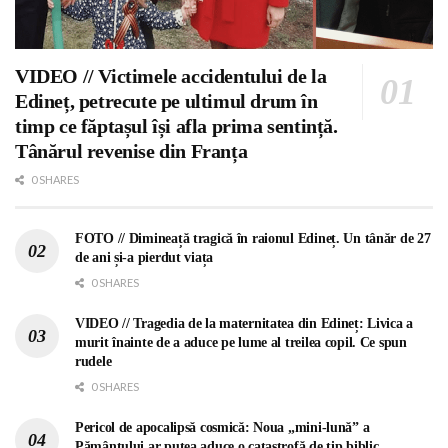
VIDEO // Victimele accidentului de la
Edineț, petrecute pe ultimul drum în
timp ce făptașul își afla prima sentință.
Tânărul revenise din Franța
0 SHARES
FOTO // Dimineață tragică în raionul Edineț. Un tânăr de 27
de ani și-a pierdut viața
0 SHARES
VIDEO // Tragedia de la maternitatea din Edineț: Livica a
murit înainte de a aduce pe lume al treilea copil. Ce spun
rudele
0 SHARES
Pericol de apocalipsă cosmică: Noua „mini-lună” a
Pământului ar putea aduce o catastrofă de tip biblic