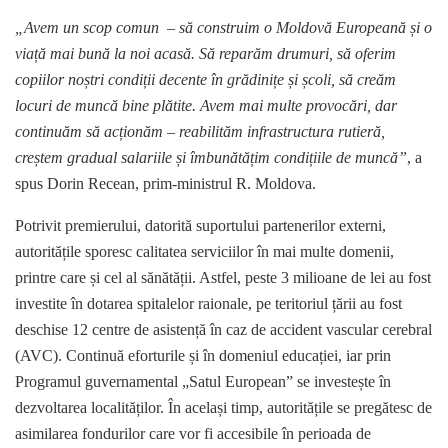
„Avem un scop comun – să construim o Moldovă Europeană și o
viață mai bună la noi acasă. Să reparăm drumuri, să oferim
copiilor noștri condiții decente în grădinițe și școli, să creăm
locuri de muncă bine plătite. Avem mai multe provocări, dar
continuăm să acționăm – reabilităm infrastructura rutieră,
creștem gradual salariile și îmbunătățim condițiile de muncă”
, a
spus Dorin Recean, prim-ministrul R. Moldova.
Potrivit premierului, datorită suportului partenerilor externi,
autoritățile sporesc calitatea serviciilor în mai multe domenii,
printre care și cel al sănătății. Astfel, peste 3 milioane de lei au fost
investite în dotarea spitalelor raionale, pe teritoriul țării au fost
deschise 12 centre de asistență în caz de accident vascular cerebral
(AVC). Continuă eforturile și în domeniul educației, iar prin
Programul guvernamental „Satul European” se investește în
dezvoltarea localităților. În același timp, autoritățile se pregătesc de
asimilarea fondurilor care vor fi accesibile în perioada de