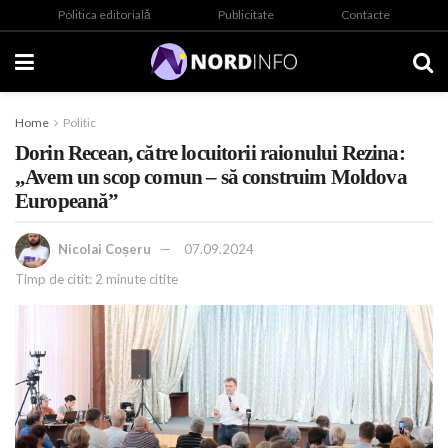
Politica editorială
Publicitate
Contacte
Home
Politic
Dorin Recean, către locuitorii raionului Rezina:
„Avem un scop comun – să construim Moldova
Europeană”
Nicolai Coșeru
07.09.2024
Timp de citit: 2 minute citite