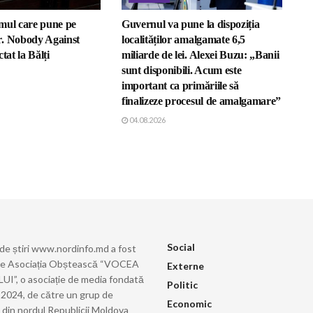
mul care pune pe
Guvernul va pune la dispoziția
. Nobody Against
localităților amalgamate 6,5
tat la Bălți
miliarde de lei. Alexei Buzu: „Banii
sunt disponibili. Acum este
important ca primăriile să
finalizeze procesul de amalgamare”
04.08.2026
Social
 de știri www.nordinfo.md a fost
de Asociația Obștească “VOCEA
Externe
”, o asociație de media fondată
Politic
ie 2024, de către un grup de
Economic
i din nordul Republicii Moldova