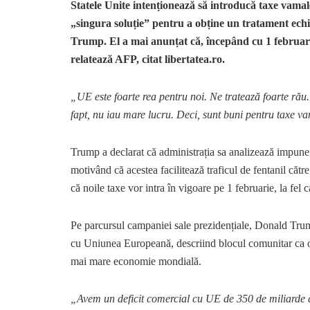
Statele Unite intenționează să introducă taxe vamal
„singura soluție” pentru a obține un tratament echi
Trump. El a mai anunțat că, începând cu 1 februar
relatează AFP, citat libertatea.ro.
„UE este foarte rea pentru noi. Ne tratează foarte ră
fapt, nu iau mare lucru. Deci, sunt buni pentru taxe v
Trump a declarat că administrația sa analizează impun
motivând că acestea facilitează traficul de fentanil căt
că noile taxe vor intra în vigoare pe 1 februarie, la fe
Pe parcursul campaniei sale prezidențiale, Donald Trump
cu Uniunea Europeană, descriind blocul comunitar ca o 
mai mare economie mondială.
„Avem un deficit comercial cu UE de 350 de miliarde de