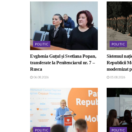
POLITIC
POLITIC
Evghenia Guțul și Svetlana Popan,
Sistemul nați
transferate la Penitenciarul nr. 7 –
Republicii M
Rusca
modernizat p
06.08.2026
05.08.2026
POLITIC
POLITIC