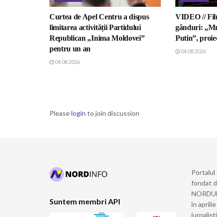
Curtea de Apel Centru a dispus
VIDEO // Fil
limitarea activității Partidului
gânduri: „Mr
Republican „Inima Moldovei”
Putin”, proiec
pentru un an
04.08.2026
04.08.2026
Please
login
to join discussion
Portalul
fondat 
NORDULUI
Suntem membri API
în april
jurnalișt