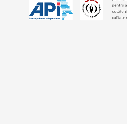
pentru a
cetăţeni
calitate 