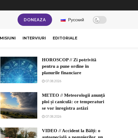
Русский
DONEAZA
MISIUNI
INTERVIURI
EDITORIALE
HOROSCOP // Zi potrivită
pentru a pune ordine în
planurile financiare
07.08.2026
METEO // Meteorologii anunță
ploi și caniculă: ce temperaturi
se vor înregistra astăzi
07.08.2026
VIDEO // Accident la Bălți: o
autospecială a pompierilor, un