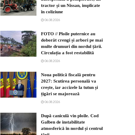
tractor și un Nissan, implicate
în coliziune
06.08.2026
FOTO // Ploile puternice au
doborât crengi și arbori pe mai
multe drumuri din nordul țării.
Circulația a fost restabilită
06.08.2026
Noua politică fiscală pentru
2027: Scutirea personală va
crește, iar accizele la tutun și
țigări se majorează
06.08.2026
După caniculă vin ploile. Cod
Galben de instabilitate
atmosferică în nordul și centrul
țării