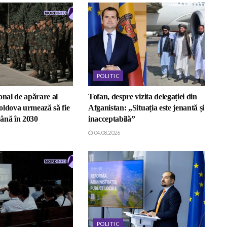
POLITIC
onal de apărare al
Tofan, despre vizita delegației din
oldova urmează să fie
Afganistan: „Situația este jenantă și
ână în 2030
inacceptabilă”
04.08.2026
POLITIC