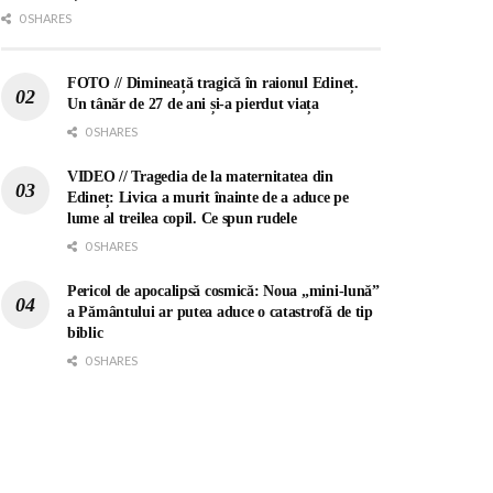
0 SHARES
FOTO // Dimineață tragică în raionul Edineț.
Un tânăr de 27 de ani și-a pierdut viața
0 SHARES
VIDEO // Tragedia de la maternitatea din
Edineț: Livica a murit înainte de a aduce pe
lume al treilea copil. Ce spun rudele
0 SHARES
Pericol de apocalipsă cosmică: Noua „mini-lună”
a Pământului ar putea aduce o catastrofă de tip
biblic
0 SHARES