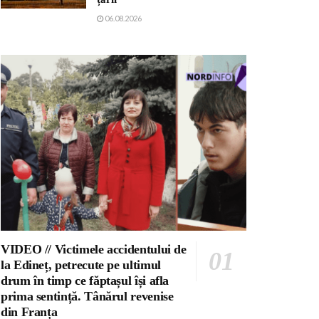
06.08.2026
VIDEO // Victimele accidentului de
la Edineț, petrecute pe ultimul
drum în timp ce făptașul își afla
prima sentință. Tânărul revenise
din Franța