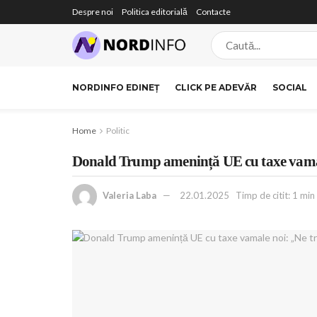
Despre noi
Politica editorială
Contacte
NORDINFO EDINEȚ
CLICK PE ADEVĂR
SOCIAL
Home
Politic
Donald Trump amenință UE cu taxe vamale
Valeria Laba
22.01.2025
Timp de citit: 1 min 