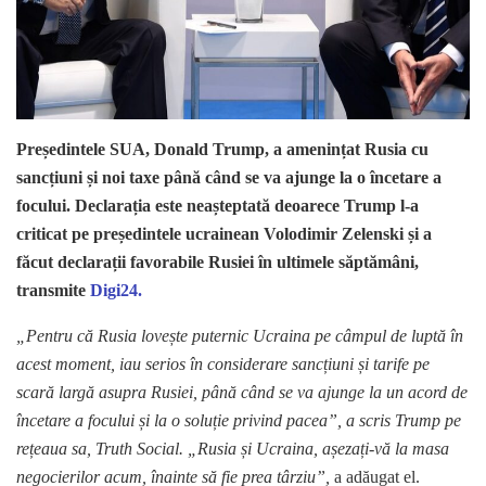
Președintele SUA, Donald Trump, a amenințat Rusia cu
sancțiuni și noi taxe până când se va ajunge la o încetare a
focului. Declarația este neașteptată deoarece Trump l-a
criticat pe președintele ucrainean Volodimir Zelenski și a
făcut declarații favorabile Rusiei în ultimele săptămâni,
transmite
Digi24.
„Pentru că Rusia lovește puternic Ucraina pe câmpul de luptă în
acest moment, iau serios în considerare sancțiuni și tarife pe
scară largă asupra Rusiei, până când se va ajunge la un acord de
încetare a focului și la o soluție privind pacea”, a scris Trump pe
rețeaua sa, Truth Social. „Rusia și Ucraina, așezați-vă la masa
negocierilor acum, înainte să fie prea târziu”,
a adăugat el.