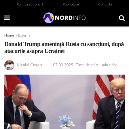
Politica editorială
Publicitate
Contacte
Home
Externe
Donald Trump amenință Rusia cu sancțiuni, după
atacurile asupra Ucrainei
Nicolai Coșeru
07.03.2025
Timp de citit: 1 min citire