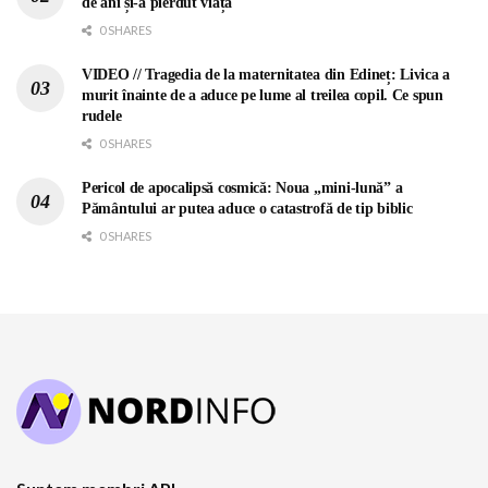
de ani și-a pierdut viața
0 SHARES
VIDEO // Tragedia de la maternitatea din Edineț: Livica a
murit înainte de a aduce pe lume al treilea copil. Ce spun
rudele
0 SHARES
Pericol de apocalipsă cosmică: Noua „mini-lună” a
Pământului ar putea aduce o catastrofă de tip biblic
0 SHARES