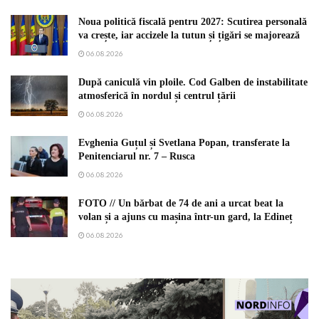
Noua politică fiscală pentru 2027: Scutirea personală
va crește, iar accizele la tutun și țigări se majorează
06.08.2026
După caniculă vin ploile. Cod Galben de instabilitate
atmosferică în nordul și centrul țării
06.08.2026
Evghenia Guțul și Svetlana Popan, transferate la
Penitenciarul nr. 7 – Rusca
06.08.2026
FOTO // Un bărbat de 74 de ani a urcat beat la
volan și a ajuns cu mașina într-un gard, la Edineț
06.08.2026