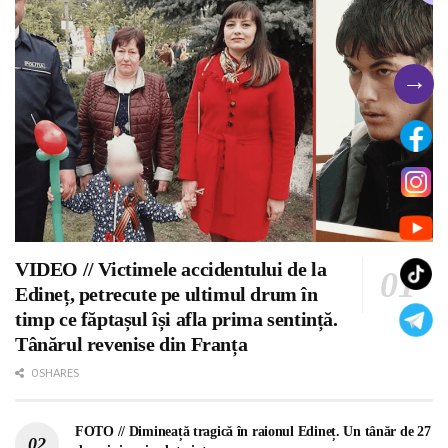
→
VIDEO // Victimele accidentului de la
Edineț, petrecute pe ultimul drum în
timp ce făptașul își afla prima sentință.
Tânărul revenise din Franța
0 SHARES
FOTO // Dimineață tragică în raionul Edineț. Un tânăr de 27