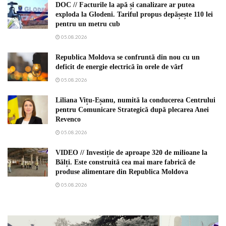
DOC // Facturile la apă și canalizare ar putea
exploda la Glodeni. Tariful propus depășește 110 lei
pentru un metru cub
05.08.2026
Republica Moldova se confruntă din nou cu un
deficit de energie electrică în orele de vârf
05.08.2026
Liliana Vițu-Eșanu, numită la conducerea Centrului
pentru Comunicare Strategică după plecarea Anei
Revenco
05.08.2026
VIDEO // Investiție de aproape 320 de milioane la
Bălți. Este construită cea mai mare fabrică de
produse alimentare din Republica Moldova
05.08.2026