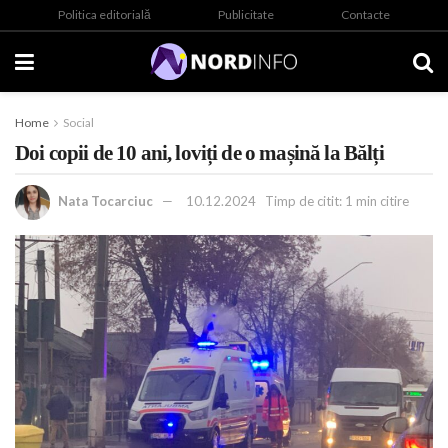
Politica editorială
Publicitate
Contacte
Home
Social
Doi copii de 10 ani, loviți de o mașină la Bălți
Nata Tocarciuc
10.12.2024
Timp de citit: 1 min citire