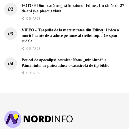
FOTO // Dimineață tragică în raionul Edineț. Un tânăr de 27
de ani și-a pierdut viața
0 SHARES
VIDEO // Tragedia de la maternitatea din Edineț: Livica a
murit înainte de a aduce pe lume al treilea copil. Ce spun
rudele
0 SHARES
Pericol de apocalipsă cosmică: Noua „mini-lună” a
Pământului ar putea aduce o catastrofă de tip biblic
0 SHARES