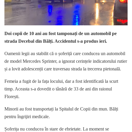
Doi copii de 10 ani au fost tamponați de un automobil pe
strada Decebal din Bălți. Accidentul s-a produs ieri.
Oamenii legii au stabilit că o șoferiță care conducea un automobil
de model Mercedes Sprinter, a ignorat cerințele indicatorului rutier
și a lovit adolescenții care traversau strada la trecerea pietonală.
Femeia a fugit de la fața locului, dar a fost identificată la scurt
timp. Aceasta s-a dovedit o tânără de 33 de ani din raionul
Florești.
Minorii au fost transportați la Spitalul de Copii din mun. Bălți
pentru îngrijiri medicale.
Șoferița nu conducea în stare de ebrietate. La moment se