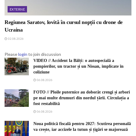
EXTERNE
Regiunea Saratov, lovită în cursul nopții cu drone de
Ucraina
02.08.2026
Please
login
to join discussion
VIDEO // Accident la Bălți: o autospecială a
pompierilor, un tractor și un Nissan, implicate în
coliziune
06.08.2026
FOTO // Ploile puternice au doborât crengi și arbori
pe mai multe drumuri din nordul țării. Circulația a
fost restabilită
06.08.2026
Noua politică fiscală pentru 2027: Scutirea personală
va crește, iar accizele la tutun și țigări se majorează