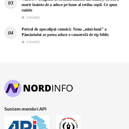
murit înainte de a aduce pe lume al treilea copil. Ce spun
rudele
0 SHARES
Pericol de apocalipsă cosmică: Noua „mini-lună” a
Pământului ar putea aduce o catastrofă de tip biblic
0 SHARES
Suntem membri API