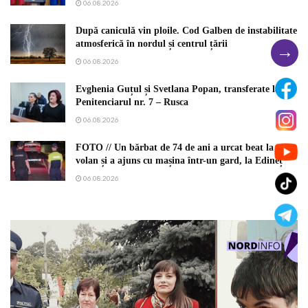
06.08.2026
După caniculă vin ploile. Cod Galben de instabilitate
atmosferică în nordul și centrul țării
→
06.08.2026
Evghenia Guțul și Svetlana Popan, transferate la
Penitenciarul nr. 7 – Rusca
06.08.2026
FOTO // Un bărbat de 74 de ani a urcat beat la
volan și a ajuns cu mașina într-un gard, la Edineț
06.08.2026