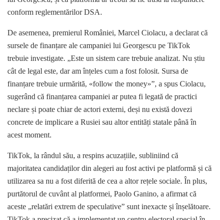
conform reglementărilor DSA.
De asemenea, premierul României, Marcel Ciolacu, a declarat că
sursele de finanțare ale campaniei lui Georgescu pe TikTok
trebuie investigate. „Este un sistem care trebuie analizat. Nu știu
cât de legal este, dar am înțeles cum a fost folosit. Sursa de
finanțare trebuie urmărită, «follow the money»”, a spus Ciolacu,
sugerând că finanțarea campaniei ar putea fi legată de practici
neclare și poate chiar de actori externi, deși nu există dovezi
concrete de implicare a Rusiei sau altor entități statale până în
acest moment.
TikTok, la rândul său, a respins acuzațiile, subliniind că
majoritatea candidaților din alegeri au fost activi pe platformă și că
utilizarea sa nu a fost diferită de cea a altor rețele sociale. În plus,
purtătorul de cuvânt al platformei, Paolo Ganino, a afirmat că
aceste „relatări extrem de speculative” sunt inexacte și înșelătoare.
TikTok a precizat că a implementat un centru electoral special în