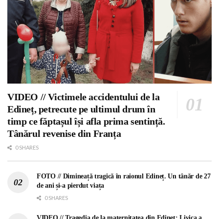
VIDEO // Victimele accidentului de la
Edineț, petrecute pe ultimul drum în
timp ce făptașul își afla prima sentință.
Tânărul revenise din Franța
0 SHARES
FOTO // Dimineață tragică în raionul Edineț. Un tânăr de 27
de ani și-a pierdut viața
0 SHARES
VIDEO // Tragedia de la maternitatea din Edineț: Livica a