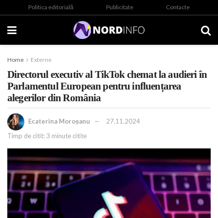
Politica editorială
Publicitate
Contacte
Home
Externe
Directorul executiv al TikTok chemat la audieri în
Parlamentul European pentru influențarea
alegerilor din România
Ecaterina Moroșanu
27.11.2024
Timp de citit: 3 minute citite