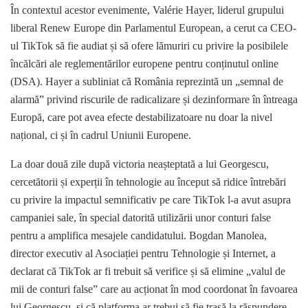
În contextul acestor evenimente, Valérie Hayer, liderul grupului
liberal Renew Europe din Parlamentul European, a cerut ca CEO-
ul TikTok să fie audiat și să ofere lămuriri cu privire la posibilele
încălcări ale reglementărilor europene pentru conținutul online
(DSA). Hayer a subliniat că România reprezintă un „semnal de
alarmă” privind riscurile de radicalizare și dezinformare în întreaga
Europă, care pot avea efecte destabilizatoare nu doar la nivel
național, ci și în cadrul Uniunii Europene.
La doar două zile după victoria neașteptată a lui Georgescu,
cercetătorii și experții în tehnologie au început să ridice întrebări
cu privire la impactul semnificativ pe care TikTok l-a avut asupra
campaniei sale, în special datorită utilizării unor conturi false
pentru a amplifica mesajele candidatului. Bogdan Manolea,
director executiv al Asociației pentru Tehnologie și Internet, a
declarat că TikTok ar fi trebuit să verifice și să elimine „valul de
mii de conturi false” care au acționat în mod coordonat în favoarea
lui Georgescu, și că platforma ar trebui să fie trasă la răspundere