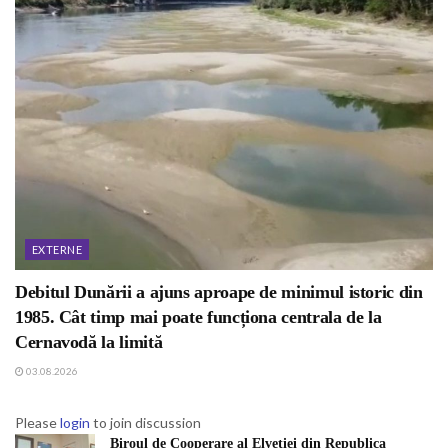
EXTERNE
Debitul Dunării a ajuns aproape de minimul istoric din
1985. Cât timp mai poate funcționa centrala de la
Cernavodă la limită
03.08.2026
Please
login
to join discussion
Biroul de Cooperare al Elveției din Republica