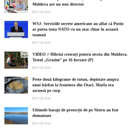
Moldova are un nou director
07.08.2026
WSJ: Serviciile secrete americane au aflat că Putin
ar putea testa NATO cu un atac chiar în această
toamnă
07.08.2026
VIDEO // Hibrizi crescuți pentru seceta din Moldova.
Testul „Grazim” pe 16 hectare (P)
07.08.2026
Peste două kilograme de tutun, depistate asupra
unui bărbat la frontiera din Otaci. Marfa era
ascunsă pe corp
07.08.2026
Ultimele baraje de protecție de pe Nistru au fost
demontate
07.08.2026