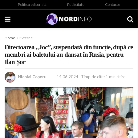
Politica editorială
Publicitate
Contacte
Home
Externe
Directoarea „Joc”, suspendată din funcție, după ce
membri ai baletului au dansat în Rusia, pentru
Ilan Șor
Nicolai Coșeru
14.06.2024
Timp de citit: 1 min citire