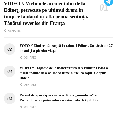
VIDEO // Victimele accidentului de la
Edineț, petrecute pe ultimul drum în
timp ce făptașul își afla prima sentință.
Tânărul revenise din Franța
0 SHARES
FOTO // Dimineață tragică în raionul Edineț. Un tânăr de 27
de ani și-a pierdut viața
0 SHARES
VIDEO // Tragedia de la maternitatea din Edineț: Livica a
murit înainte de a aduce pe lume al treilea copil. Ce spun
rudele
0 SHARES
Pericol de apocalipsă cosmică: Noua „mini-lună” a
Pământului ar putea aduce o catastrofă de tip biblic
0 SHARES