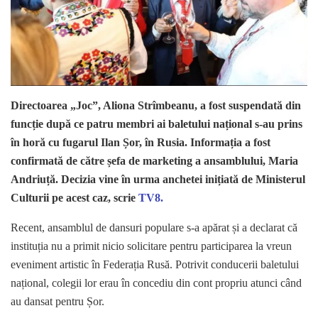
Directoarea „Joc”, Aliona Strîmbeanu, a fost suspendată din
funcție după ce patru membri ai baletului național s-au prins
în horă cu fugarul Ilan Șor, în Rusia. Informația a fost
confirmată de către șefa de marketing a ansamblului, Maria
Andriuță. Decizia vine în urma anchetei inițiată de Ministerul
Culturii pe acest caz, scrie
TV8.
Recent, ansamblul de dansuri populare s-a apărat și a declarat că
instituția nu a primit nicio solicitare pentru participarea la vreun
eveniment artistic în Federația Rusă. Potrivit conducerii baletului
național, colegii lor erau în concediu din cont propriu atunci când
au dansat pentru Șor.