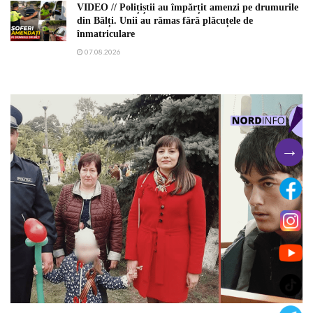
VIDEO // Polițiștii au împărțit amenzi pe drumurile
din Bălți. Unii au rămas fără plăcuțele de
înmatriculare
07.08.2026
→