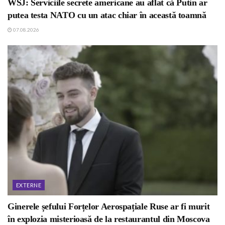
WSJ: Serviciile secrete americane au aflat că Putin ar
putea testa NATO cu un atac chiar în această toamnă
07.08.2026
EXTERNE
Ginerele șefului Forțelor Aerospațiale Ruse ar fi murit
în explozia misterioasă de la restaurantul din Moscova