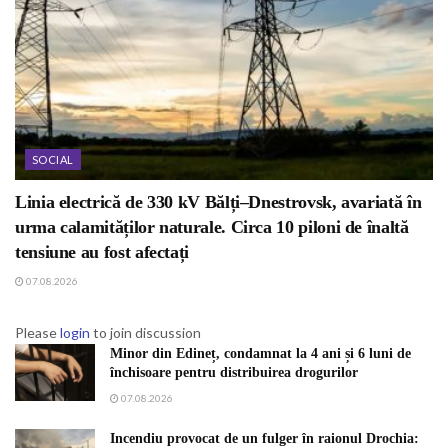
SOCIAL
Linia electrică de 330 kV Bălți–Dnestrovsk, avariată în
urma calamităților naturale. Circa 10 piloni de înaltă
tensiune au fost afectați
07.08.2026
Please
login
to join discussion
Minor din Edineț, condamnat la 4 ani și 6 luni de
închisoare pentru distribuirea drogurilor
07.08.2026
Incendiu provocat de un fulger în raionul Drochia: