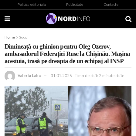
Politica editorială
Publicitate
Contacte
Home
Social
Dimineață cu ghinion pentru Oleg Ozerov,
ambasadorul Federației Ruse la Chișinău. Mașina
acestuia, trasă pe dreapta de un echipaj al INSP
Valeria Laba
31.01.2025
Timp de citit: 2 minute citite