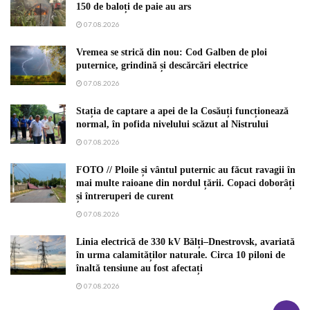
150 de baloți de paie au ars
07.08.2026
Vremea se strică din nou: Cod Galben de ploi
puternice, grindină și descărcări electrice
07.08.2026
Stația de captare a apei de la Cosăuți funcționează
normal, în pofida nivelului scăzut al Nistrului
07.08.2026
FOTO // Ploile și vântul puternic au făcut ravagii în
mai multe raioane din nordul țării. Copaci doborâți
și întreruperi de curent
07.08.2026
Linia electrică de 330 kV Bălți–Dnestrovsk, avariată
în urma calamităților naturale. Circa 10 piloni de
înaltă tensiune au fost afectați
07.08.2026