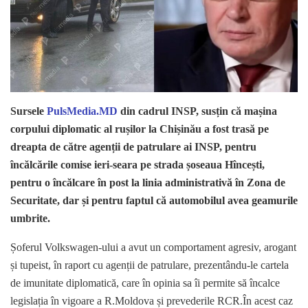
Sursele
PulsMedia.MD
din cadrul INSP, susțin că mașina
corpului diplomatic al rușilor la Chișinău a fost trasă pe
dreapta de către agenții de patrulare ai INSP, pentru
încălcările comise ieri-seara pe strada șoseaua Hîncești,
pentru o încălcare în post la linia administrativă în Zona de
Securitate, dar și pentru faptul că automobilul avea geamurile
umbrite.
Șoferul Volkswagen-ului a avut un comportament agresiv, arogant
și tupeist, în raport cu agenții de patrulare, prezentându-le cartela
de imunitate diplomatică, care în opinia sa îi permite să încalce
legislația în vigoare a R.Moldova și prevederile RCR.În acest caz