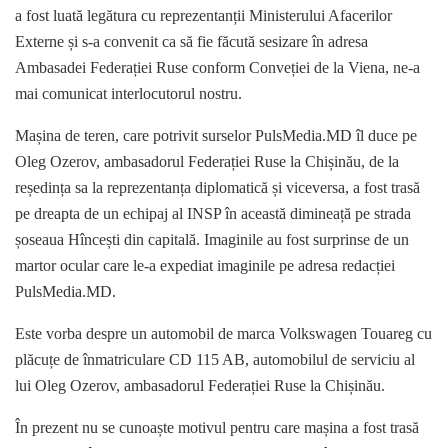
a fost luată legătura cu reprezentanții Ministerului Afacerilor
Externe și s-a convenit ca să fie făcută sesizare în adresa
Ambasadei Federației Ruse conform Conveției de la Viena, ne-a
mai comunicat interlocutorul nostru.
Mașina de teren, care potrivit surselor PulsMedia.MD îl duce pe
Oleg Ozerov, ambasadorul Federației Ruse la Chișinău, de la
reședința sa la reprezentanța diplomatică și viceversa, a fost trasă
pe dreapta de un echipaj al INSP în această dimineață pe strada
șoseaua Hîncești din capitală. Imaginile au fost surprinse de un
martor ocular care le-a expediat imaginile pe adresa redacției
PulsMedia.MD.
Este vorba despre un automobil de marca Volkswagen Touareg cu
plăcuțe de înmatriculare CD 115 AB, automobilul de serviciu al
lui Oleg Ozerov, ambasadorul Federației Ruse la Chișinău.
În prezent nu se cunoaște motivul pentru care mașina a fost trasă