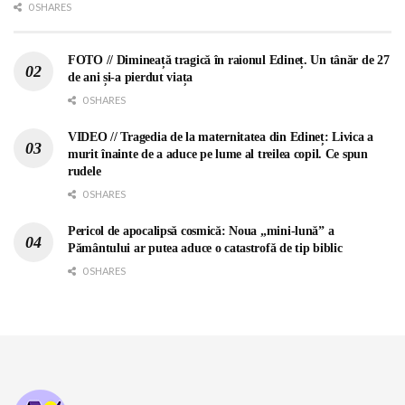
0 SHARES
FOTO // Dimineață tragică în raionul Edineț. Un tânăr de 27
de ani și-a pierdut viața
0 SHARES
VIDEO // Tragedia de la maternitatea din Edineț: Livica a
murit înainte de a aduce pe lume al treilea copil. Ce spun
rudele
0 SHARES
Pericol de apocalipsă cosmică: Noua „mini-lună” a
Pământului ar putea aduce o catastrofă de tip biblic
0 SHARES