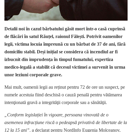
Detalii noi în cazul bărbatului găsit mort într-o casă cuprinsă
de flăcări în satul Răuțel, raionul Fălești. Potrivit oamenilor
legii, victima locuia împreună cu un bărbat de 37 de ani, fără
domiciliu stabil. Deși inițial se considera că incendiul ar fi
izbucnit din imprudența în timpul fumatului, expertiza
medico-legală a stabilit că decesul victimei a survenit în urma
unor leziuni corporale grave.
Mai mult, oamenii legii au reținut pentru 72 de ore un suspect, pe
numele acestuia fiind deschisă o cauză penală pentru vătămarea
intenţionată gravă a integrităţii corporale sau a sănătăţii.
„Conform legislației în vigoare, persoana vinovată de o
asemenea infracțiune riscă o pedeapsă privativă de libertate de la
12 la 15 ani”,
a declarat pentru NordInfo Eugenia Molceanov,