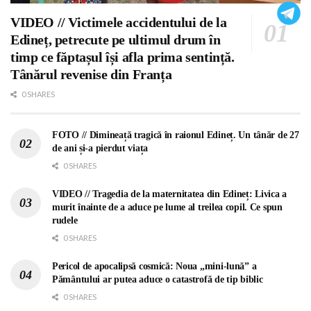
VIDEO // Victimele accidentului de la
Edineț, petrecute pe ultimul drum în
timp ce făptașul își afla prima sentință.
Tânărul revenise din Franța
0 SHARES
FOTO // Dimineață tragică în raionul Edineț. Un tânăr de 27
de ani și-a pierdut viața
0 SHARES
VIDEO // Tragedia de la maternitatea din Edineț: Livica a
murit înainte de a aduce pe lume al treilea copil. Ce spun
rudele
0 SHARES
Pericol de apocalipsă cosmică: Noua „mini-lună” a
Pământului ar putea aduce o catastrofă de tip biblic
0 SHARES