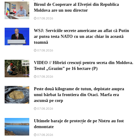
Biroul de Cooperare al Elveției din Republica
Moldova are un nou director
07.08.2026
WSJ: Serviciile secrete americane au aflat că Putin
ar putea testa NATO cu un atac chiar în această
toamnă
07.08.2026
VIDEO // Hibrizi crescuți pentru seceta din Moldova.
Testul „Grazim” pe 16 hectare (P)
07.08.2026
Peste două kilograme de tutun, depistate asupra
unui bărbat la frontiera din Otaci. Marfa era
ascunsă pe corp
07.08.2026
Ultimele baraje de protecție de pe Nistru au fost
demontate
07.08.2026