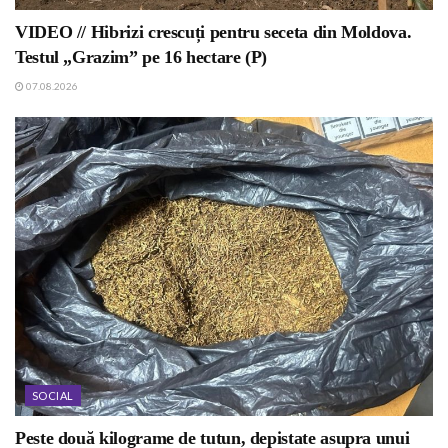
VIDEO // Hibrizi crescuți pentru seceta din Moldova.
Testul „Grazim” pe 16 hectare (P)
07.08.2026
SOCIAL
Peste două kilograme de tutun, depistate asupra unui