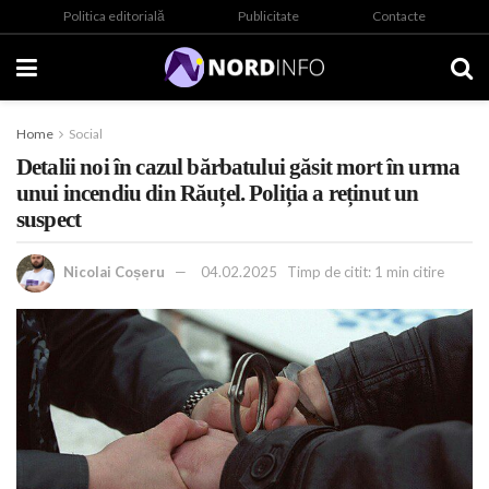
Politica editorială
Publicitate
Contacte
Home
Social
Detalii noi în cazul bărbatului găsit mort în urma
unui incendiu din Răuțel. Poliția a reținut un
suspect
Nicolai Coșeru
04.02.2025
Timp de citit: 1 min citire