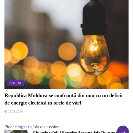
SOCIAL
Republica Moldova se confruntă din nou cu un deficit
de energie electrică în orele de vârf
05.08.2026
Please
login
to join discussion
→
Ginerele șefului Forțelor Aerospațiale Ruse ar fi