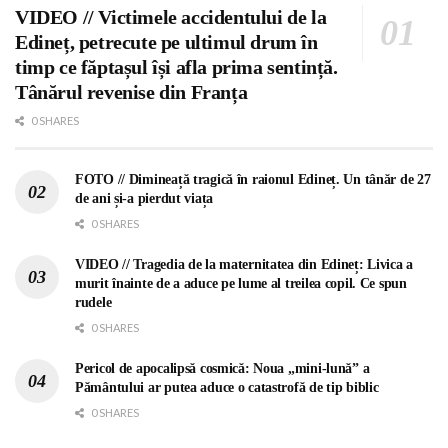
VIDEO // Victimele accidentului de la
Edineț, petrecute pe ultimul drum în
timp ce făptașul își afla prima sentință.
Tânărul revenise din Franța
0 SHARES
FOTO // Dimineață tragică în raionul Edineț. Un tânăr de 27
de ani și-a pierdut viața
0 SHARES
VIDEO // Tragedia de la maternitatea din Edineț: Livica a
murit înainte de a aduce pe lume al treilea copil. Ce spun
rudele
0 SHARES
Pericol de apocalipsă cosmică: Noua „mini-lună” a
Pământului ar putea aduce o catastrofă de tip biblic
0 SHARES