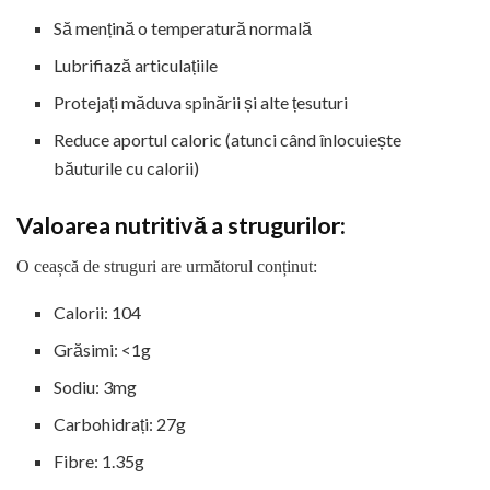
Să mențină o temperatură normală
Lubrifiază articulațiile
Protejați măduva spinării și alte țesuturi
Reduce aportul caloric (atunci când înlocuiește
băuturile cu calorii)
Valoarea nutritivă a strugurilor:
O ceașcă de struguri are următorul conținut:
Calorii: 104
Grăsimi: <1g
Sodiu: 3mg
Carbohidrați: 27g
Fibre: 1.35g