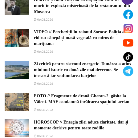
murit în explozia misterioasă de la restaurantul din
Moscova
06.08.2026
VIDEO // Percheziții în raionul Soroca: Poliția a
ridicat cânepă și masă vegetală cu miros de
marijuana
06.08.2026
Zi critică pentru sistemul energetic. Dunărea a atins
minimul istoric cu două zile mai devreme. Se
încearcă iar scufundarea barjelor
06.08.2026
FOTO // Fragmente de dronă Gheran-2, găsite la
Văleni. MAE condamnă încălcarea spațiului aerian
06.08.2026
HOROSCOP // Energia zilei aduce claritate, dar și
momente decisive pentru toate zodiile
06.08.2026