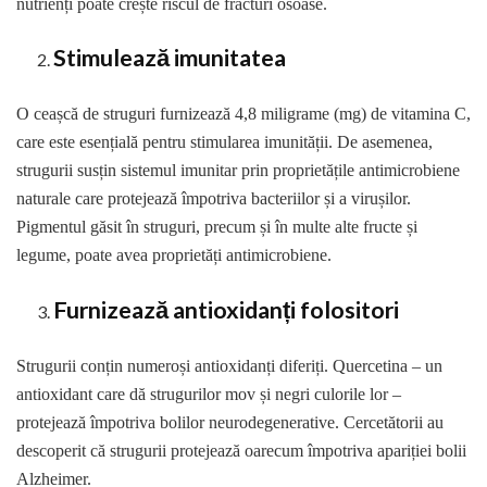
nutrienți poate crește riscul de fracturi osoase.
Stimulează imunitatea
O ceașcă de struguri furnizează 4,8 miligrame (mg) de vitamina C,
care este esențială pentru stimularea imunității. De asemenea,
strugurii susțin sistemul imunitar prin proprietățile antimicrobiene
naturale care protejează împotriva bacteriilor și a virușilor.
Pigmentul găsit în struguri, precum și în multe alte fructe și
legume, poate avea proprietăți antimicrobiene.
Furnizează antioxidanți folositori
Strugurii conțin numeroși antioxidanți diferiți. Quercetina – un
antioxidant care dă strugurilor mov și negri culorile lor –
protejează împotriva bolilor neurodegenerative. Cercetătorii au
descoperit că strugurii protejează oarecum împotriva apariției bolii
Alzheimer.