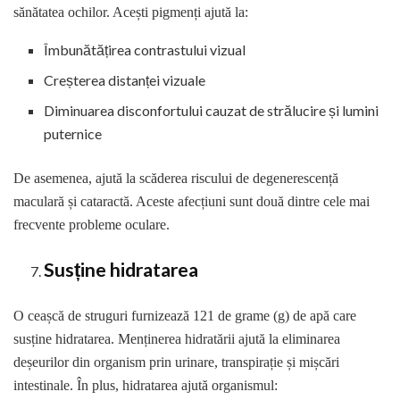
sănătatea ochilor. Acești pigmenți ajută la:
Îmbunătățirea contrastului vizual
Creșterea distanței vizuale
Diminuarea disconfortului cauzat de strălucire și lumini
puternice
De asemenea, ajută la scăderea riscului de degenerescență
maculară și cataractă. Aceste afecțiuni sunt două dintre cele mai
frecvente probleme oculare.
Susține hidratarea
O ceașcă de struguri furnizează 121 de grame (g) de apă care
susține hidratarea. Menținerea hidratării ajută la eliminarea
deșeurilor din organism prin urinare, transpirație și mișcări
intestinale. În plus, hidratarea ajută organismul: