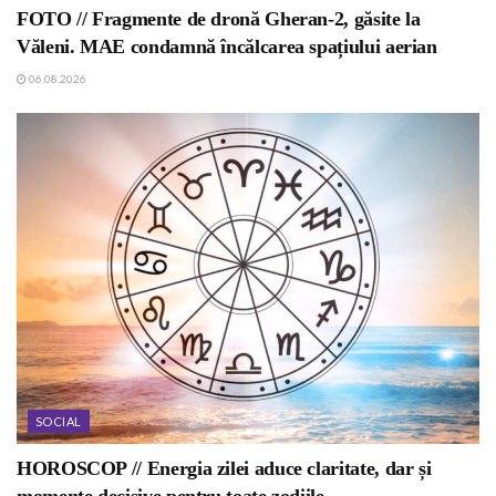
FOTO // Fragmente de dronă Gheran-2, găsite la
Văleni. MAE condamnă încălcarea spațiului aerian
06.08.2026
SOCIAL
HOROSCOP // Energia zilei aduce claritate, dar și
momente decisive pentru toate zodiile