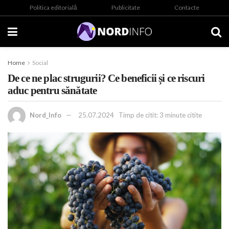
Politica editorială
Publicitate
Contacte
Home
Social
De ce ne plac strugurii? Ce beneficii și ce riscuri
aduc pentru sănătate
Nord_Info
25.07.2024
Timp de citit: 3 minute citite