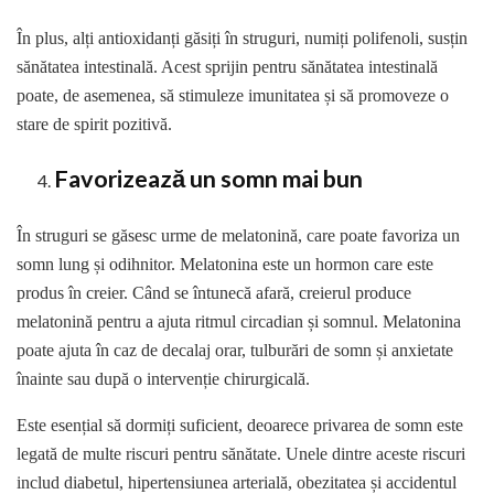
În plus, alți antioxidanți găsiți în struguri, numiți polifenoli, susțin
sănătatea intestinală. Acest sprijin pentru sănătatea intestinală
poate, de asemenea, să stimuleze imunitatea și să promoveze o
stare de spirit pozitivă.
Favorizează un somn mai bun
În struguri se găsesc urme de melatonină, care poate favoriza un
somn lung și odihnitor. Melatonina este un hormon care este
produs în creier. Când se întunecă afară, creierul produce
melatonină pentru a ajuta ritmul circadian și somnul. Melatonina
poate ajuta în caz de decalaj orar, tulburări de somn și anxietate
înainte sau după o intervenție chirurgicală.
Este esențial să dormiți suficient, deoarece privarea de somn este
legată de multe riscuri pentru sănătate. Unele dintre aceste riscuri
includ diabetul, hipertensiunea arterială, obezitatea și accidentul