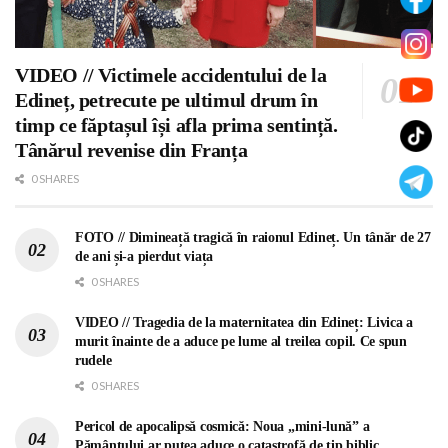
VIDEO // Victimele accidentului de la
Edineț, petrecute pe ultimul drum în
timp ce făptașul își afla prima sentință.
Tânărul revenise din Franța
0 SHARES
FOTO // Dimineață tragică în raionul Edineț. Un tânăr de 27
de ani și-a pierdut viața
0 SHARES
VIDEO // Tragedia de la maternitatea din Edineț: Livica a
murit înainte de a aduce pe lume al treilea copil. Ce spun
rudele
0 SHARES
Pericol de apocalipsă cosmică: Noua „mini-lună” a
Pământului ar putea aduce o catastrofă de tip biblic