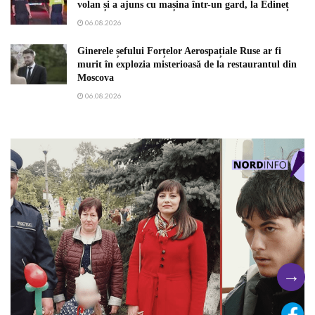
volan și a ajuns cu mașina într-un gard, la Edineț
06.08.2026
Ginerele șefului Forțelor Aerospațiale Ruse ar fi
murit în explozia misterioasă de la restaurantul din
Moscova
06.08.2026
→