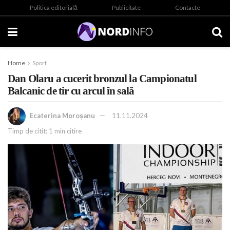
Politica editorială
Publicitate
Contacte
Home
Sport
Dan Olaru a cucerit bronzul la Campionatul
Balcanic de tir cu arcul în sală
Ecaterina Moroșanu
11.11.2024
Timp de citit: 1 min citire