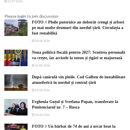
02.07.2026
Please
login
to join discussion
FOTO // Ploile puternice au doborât crengi și arbori
pe mai multe drumuri din nordul țării. Circulația a
fost restabilită
06.08.2026
Noua politică fiscală pentru 2027: Scutirea personală
va crește, iar accizele la tutun și țigări se majorează
06.08.2026
După caniculă vin ploile. Cod Galben de instabilitate
atmosferică în nordul și centrul țării
06.08.2026
Evghenia Guțul și Svetlana Popan, transferate la
Penitenciarul nr. 7 – Rusca
06.08.2026
FOTO // Un bărbat de 74 de ani a urcat beat la