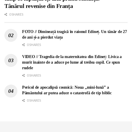
Tânărul revenise din Franța
0 SHARES
FOTO // Dimineață tragică în raionul Edineț. Un tânăr de 27
de ani și-a pierdut viața
0 SHARES
VIDEO // Tragedia de la maternitatea din Edineț: Livica a
murit înainte de a aduce pe lume al treilea copil. Ce spun
rudele
0 SHARES
Pericol de apocalipsă cosmică: Noua „mini-lună” a
Pământului ar putea aduce o catastrofă de tip biblic
0 SHARES