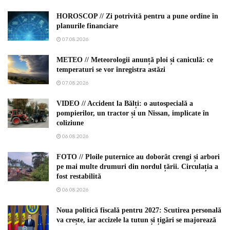
HOROSCOP // Zi potrivită pentru a pune ordine în
planurile financiare
07.08.2026
METEO // Meteorologii anunță ploi și caniculă: ce
temperaturi se vor înregistra astăzi
07.08.2026
VIDEO // Accident la Bălți: o autospecială a
pompierilor, un tractor și un Nissan, implicate în
coliziune
06.08.2026
FOTO // Ploile puternice au doborât crengi și arbori
pe mai multe drumuri din nordul țării. Circulația a
fost restabilită
06.08.2026
Noua politică fiscală pentru 2027: Scutirea personală
va crește, iar accizele la tutun și țigări se majorează