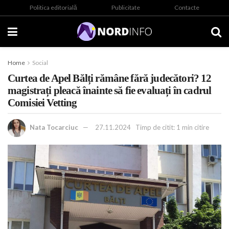
Politica editorială
Publicitate
Contacte
Home
Social
Curtea de Apel Bălți rămâne fără judecători? 12
magistrați pleacă înainte să fie evaluați în cadrul
Comisiei Vetting
Nata Tocarciuc
27.11.2024
Timp de citit: 1 min citire