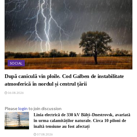
SOCIAL
După caniculă vin ploile. Cod Galben de instabilitate
atmosferică în nordul și centrul țării
06.08.2026
Please
login
to join discussion
Linia electrică de 330 kV Bălți–Dnestrovsk, avariată
în urma calamităților naturale. Circa 10 piloni de
înaltă tensiune au fost afectați
07.08.2026