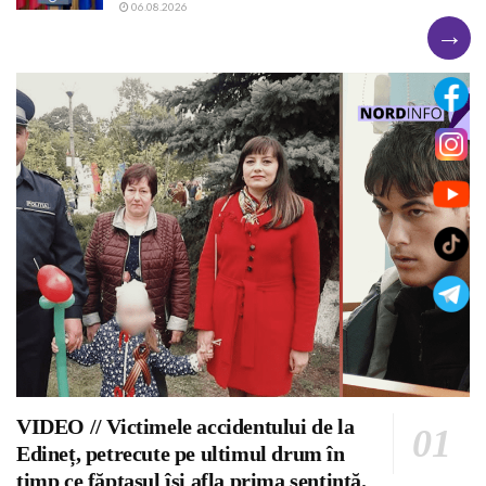
06.08.2026
→
VIDEO // Victimele accidentului de la
Edineț, petrecute pe ultimul drum în
timp ce făptașul își afla prima sentință.