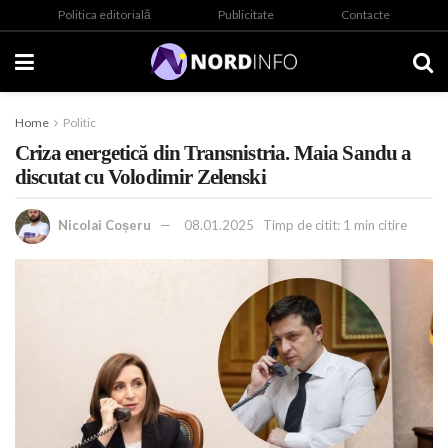
Politica editorială
Publicitate
Contacte
Home
Politic
Criza energetică din Transnistria. Maia Sandu a
discutat cu Volodimir Zelenski
Nicolai Coșeru
08.01.2025
Timp de citit: 1 min citire