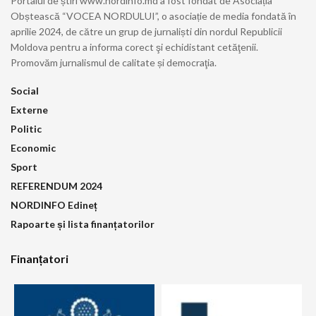
Portalul de știri www.nordinfo.md a fost fondat de Asociația
Obștească “VOCEA NORDULUI”, o asociație de media fondată în
aprilie 2024, de către un grup de jurnaliști din nordul Republicii
Moldova pentru a informa corect şi echidistant cetăţenii.
Promovăm jurnalismul de calitate și democraţia.
Social
Externe
Politic
Economic
Sport
REFERENDUM 2024
NORDINFO Edineț
Rapoarte și lista finanțatorilor
Finanțatori