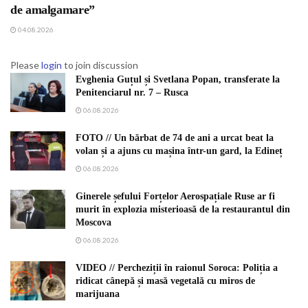
de amalgamare”
04.08.2026
Please
login
to join discussion
Evghenia Guțul și Svetlana Popan, transferate la
Penitenciarul nr. 7 – Rusca
06.08.2026
FOTO // Un bărbat de 74 de ani a urcat beat la
volan și a ajuns cu mașina într-un gard, la Edineț
06.08.2026
Ginerele șefului Forțelor Aerospațiale Ruse ar fi
murit în explozia misterioasă de la restaurantul din
Moscova
06.08.2026
VIDEO // Percheziții în raionul Soroca: Poliția a
ridicat cânepă și masă vegetală cu miros de
marijuana