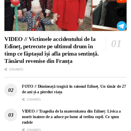
VIDEO // Victimele accidentului de la
Edineț, petrecute pe ultimul drum în
timp ce făptașul își afla prima sentință.
Tânărul revenise din Franța
0 SHARES
FOTO // Dimineață tragică în raionul Edineț. Un tânăr de 27
de ani și-a pierdut viața
0 SHARES
VIDEO // Tragedia de la maternitatea din Edineț: Livica a
murit înainte de a aduce pe lume al treilea copil. Ce spun
rudele
0 SHARES