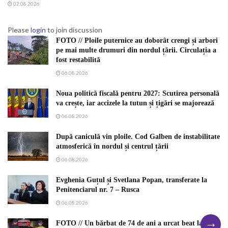
02.08.2026
Please
login
to join discussion
FOTO // Ploile puternice au doborât crengi și arbori
pe mai multe drumuri din nordul țării. Circulația a
fost restabilită
06.08.2026
Noua politică fiscală pentru 2027: Scutirea personală
va crește, iar accizele la tutun și țigări se majorează
06.08.2026
După caniculă vin ploile. Cod Galben de instabilitate
atmosferică în nordul și centrul țării
06.08.2026
Evghenia Guțul și Svetlana Popan, transferate la
Penitenciarul nr. 7 – Rusca
06.08.2026
→
FOTO // Un bărbat de 74 de ani a urcat beat la