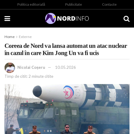
Politica editorială
Publicitate
Contacte
Home
Externe
Coreea de Nord va lansa automat un atac nuclear
în cazul în care Kim Jong Un va fi ucis
Nicolai Coșeru
10.05.2026
Timp de citit: 2 minute citite