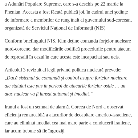
a Adunări Populare Supreme, care s-a deschis pe 22 martie la
Phenian. Aceasta a fost făcută publică joi, în cadrul unei ședințe
de informare a membrilor de rang înalt ai guvernului sud-coreean,
organizată de Serviciul Național de Informații (NIS).
Conform briefingului NIS, Kim deține comanda forțelor nucleare
nord-coreene, dar modificările codifică procedurile pentru atacuri
de represalii în cazul în care acesta este incapacitat sau ucis.
Articolul 3 revizuit al legii privind politica nucleară prevede:
„
Dacă sistemul de comandă și control asupra forțelor nucleare
ale statului este pus în pericol de atacurile forțelor ostile … un
atac nuclear va fi lansat automat și imediat.”
Iranul a fost un semnal de alarmă. Coreea de Nord a observat
eficiența remarcabilă a atacurilor de decapitare americo-israeliene,
care au eliminat imediat cea mai mare parte a conducerii iraniene,
iar acum trebuie să fie îngroziți.