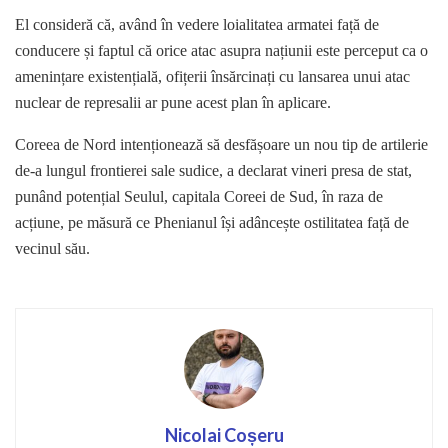
El consideră că, având în vedere loialitatea armatei față de
conducere și faptul că orice atac asupra națiunii este perceput ca o
amenințare existențială, ofițerii însărcinați cu lansarea unui atac
nuclear de represalii ar pune acest plan în aplicare.
Coreea de Nord intenționează să desfășoare un nou tip de artilerie
de-a lungul frontierei sale sudice, a declarat vineri presa de stat,
punând potențial Seulul, capitala Coreei de Sud, în raza de
acțiune, pe măsură ce Phenianul își adâncește ostilitatea față de
vecinul său.
Nicolai Coșeru