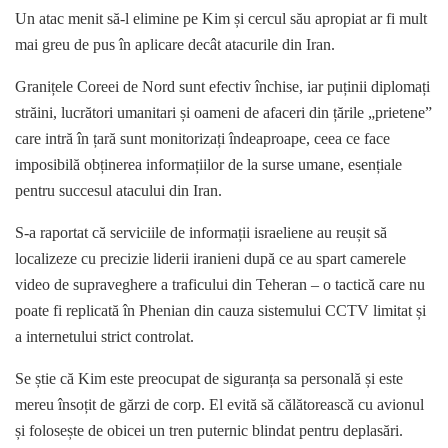
Un atac menit să-l elimine pe Kim și cercul său apropiat ar fi mult
mai greu de pus în aplicare decât atacurile din Iran.
Granițele Coreei de Nord sunt efectiv închise, iar puținii diplomați
străini, lucrători umanitari și oameni de afaceri din țările „prietene”
care intră în țară sunt monitorizați îndeaproape, ceea ce face
imposibilă obținerea informațiilor de la surse umane, esențiale
pentru succesul atacului din Iran.
S-a raportat că serviciile de informații israeliene au reușit să
localizeze cu precizie liderii iranieni după ce au spart camerele
video de supraveghere a traficului din Teheran – o tactică care nu
poate fi replicată în Phenian din cauza sistemului CCTV limitat și
a internetului strict controlat.
Se știe că Kim este preocupat de siguranța sa personală și este
mereu însoțit de gărzi de corp. El evită să călătorească cu avionul
și folosește de obicei un tren puternic blindat pentru deplasări.