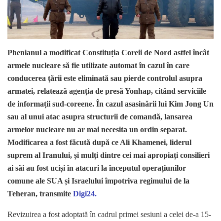
Phenianul a modificat Constituția Coreii de Nord astfel încât
armele nucleare să fie utilizate automat în cazul în care
conducerea țării este eliminată sau pierde controlul asupra
armatei, relatează agenția de presă Yonhap, citând serviciile
de informații sud-coreene. În cazul asasinării lui Kim Jong Un
sau al unui atac asupra structurii de comandă, lansarea
armelor nucleare nu ar mai necesita un ordin separat.
Modificarea a fost făcută după ce Ali Khamenei, liderul
suprem al Iranului, și mulți dintre cei mai apropiați consilieri
ai săi au fost uciși în atacuri la începutul operațiunilor
comune ale SUA și Israelului împotriva regimului de la
Teheran, transmite
Digi24.
Revizuirea a fost adoptată în cadrul primei sesiuni a celei de-a 15-