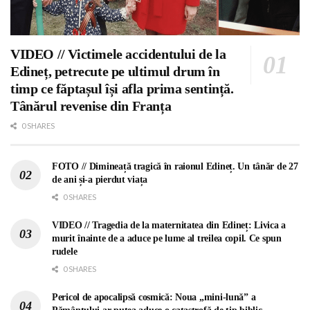
VIDEO // Victimele accidentului de la
Edineț, petrecute pe ultimul drum în
timp ce făptașul își afla prima sentință.
Tânărul revenise din Franța
0 SHARES
FOTO // Dimineață tragică în raionul Edineț. Un tânăr de 27
de ani și-a pierdut viața
0 SHARES
VIDEO // Tragedia de la maternitatea din Edineț: Livica a
murit înainte de a aduce pe lume al treilea copil. Ce spun
rudele
0 SHARES
Pericol de apocalipsă cosmică: Noua „mini-lună” a