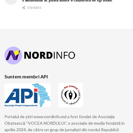
Pământului ar putea aduce o catastrofă de tip biblic
0 SHARES
Suntem membri API
Portalul de știri www.nordinfo.md a fost fondat de Asociația
Obștească “VOCEA NORDULUI”, o asociație de media fondată în
aprilie 2024, de către un grup de jurnaliști din nordul Republicii