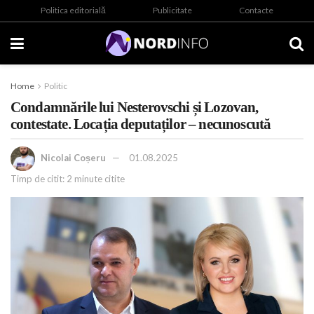
Politica editorială
Publicitate
Contacte
Home
Politic
Condamnările lui Nesterovschi și Lozovan,
contestate. Locația deputaților – necunoscută
Nicolai Coșeru
01.08.2025
Timp de citit: 2 minute citite