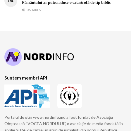
Pământului ar putea aduce o catastrofă de tip biblic
0 SHARES
Suntem membri API
Portalul de știri www.nordinfo.md a fost fondat de Asociația
Obștească “VOCEA NORDULUI”, o asociație de media fondată în
aprilie 2024, de către un grup de jurnaliști din nordul Republicii