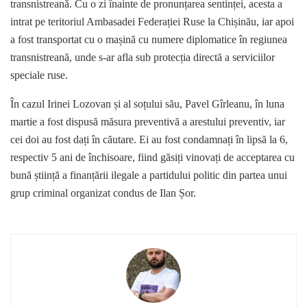
transnistreană. Cu o zi înainte de pronunțarea sentinței, acesta a
intrat pe teritoriul Ambasadei Federației Ruse la Chișinău, iar apoi
a fost transportat cu o mașină cu numere diplomatice în regiunea
transnistreană, unde s-ar afla sub protecția directă a serviciilor
speciale ruse.
În cazul Irinei Lozovan și al soțului său, Pavel Gîrleanu, în luna
martie a fost dispusă măsura preventivă a arestului preventiv, iar
cei doi au fost dați în căutare. Ei au fost condamnați în lipsă la 6,
respectiv 5 ani de închisoare, fiind găsiți vinovați de acceptarea cu
bună știință a finanțării ilegale a partidului politic din partea unui
grup criminal organizat condus de Ilan Șor.