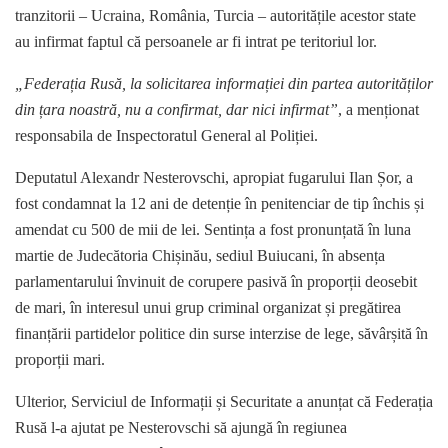
tranzitorii – Ucraina, România, Turcia – autoritățile acestor state
au infirmat faptul că persoanele ar fi intrat pe teritoriul lor.
„Federația Rusă, la solicitarea informației din partea autorităților
din țara noastră, nu a confirmat, dar nici infirmat”
, a menționat
responsabila de Inspectoratul General al Poliției.
Deputatul Alexandr Nesterovschi, apropiat fugarului Ilan Șor, a
fost condamnat la 12 ani de detenție în penitenciar de tip închis și
amendat cu 500 de mii de lei. Sentința a fost pronunțată în luna
martie de Judecătoria Chișinău, sediul Buiucani, în absența
parlamentarului învinuit de corupere pasivă în proporții deosebit
de mari, în interesul unui grup criminal organizat și pregătirea
finanțării partidelor politice din surse interzise de lege, săvârșită în
proporții mari.
Ulterior, Serviciul de Informații și Securitate a anunțat că Federația
Rusă l-a ajutat pe Nesterovschi să ajungă în regiunea