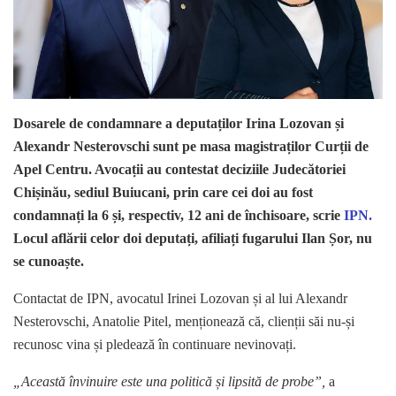
Dosarele de condamnare a deputaților Irina Lozovan și
Alexandr Nesterovschi sunt pe masa magistraților Curții de
Apel Centru. Avocații au contestat deciziile Judecătoriei
Chișinău, sediul Buiucani, prin care cei doi au fost
condamnați la 6 și, respectiv, 12 ani de închisoare, scrie
IPN.
Locul aflării celor doi deputați, afiliați fugarului Ilan Șor, nu
se cunoaște.
Contactat de IPN, avocatul Irinei Lozovan și al lui Alexandr
Nesterovschi, Anatolie Pitel, menționează că, clienții săi nu-și
recunosc vina și pledează în continuare nevinovați.
„Această învinuire este una politică și lipsită de probe”,
a