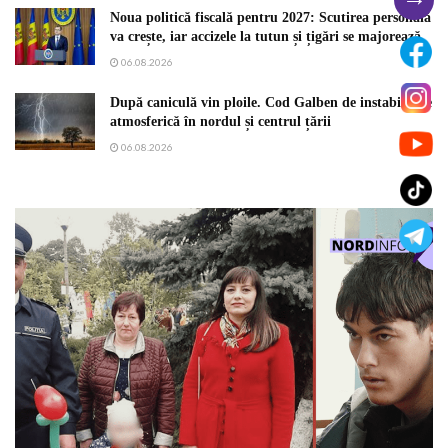
Noua politică fiscală pentru 2027: Scutirea personală
va crește, iar accizele la tutun și țigări se majorează
06.08.2026
După caniculă vin ploile. Cod Galben de instabilitate
atmosferică în nordul și centrul țării
06.08.2026