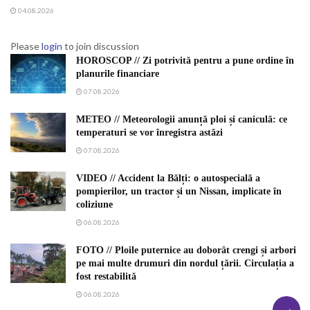
04.08.2026
Please
login
to join discussion
HOROSCOP // Zi potrivită pentru a pune ordine în
planurile financiare
07.08.2026
METEO // Meteorologii anunță ploi și caniculă: ce
temperaturi se vor înregistra astăzi
07.08.2026
VIDEO // Accident la Bălți: o autospecială a
pompierilor, un tractor și un Nissan, implicate în
coliziune
06.08.2026
FOTO // Ploile puternice au doborât crengi și arbori
pe mai multe drumuri din nordul țării. Circulația a
fost restabilită
06.08.2026
→