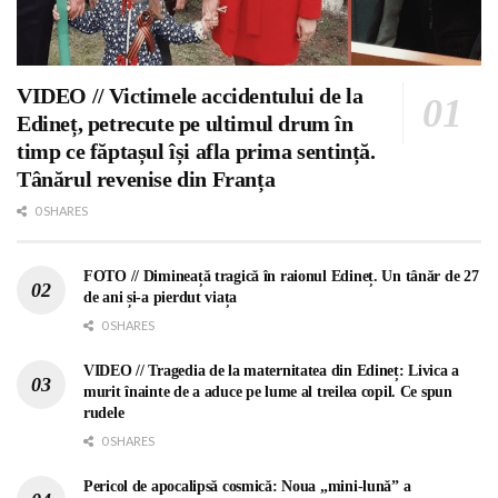
VIDEO // Victimele accidentului de la
Edineț, petrecute pe ultimul drum în
timp ce făptașul își afla prima sentință.
Tânărul revenise din Franța
0 SHARES
FOTO // Dimineață tragică în raionul Edineț. Un tânăr de 27
de ani și-a pierdut viața
0 SHARES
VIDEO // Tragedia de la maternitatea din Edineț: Livica a
murit înainte de a aduce pe lume al treilea copil. Ce spun
rudele
0 SHARES
Pericol de apocalipsă cosmică: Noua „mini-lună” a