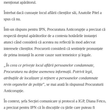
menționat apărătorul.
Întrebat dacă cunoaște locul aflării clienților săi, Anatolie Pitel a
spus că nu.
Într-un răspuns pentru IPN, Procuratura Anticorupție a precizat că
respectă dreptul apărătorilor de a contesta hotărârile instanței
atunci când consideră că acestea nu reflectă în mod adecvat
interesele clienților. Procurorii consideră că sentințele pronunțate
de prima instanță în aceste cauze sunt temeinice și legale.
„În ceea ce privește locul aflării persoanelor condamnate,
Procuratura nu deține asemenea informații. Potrivit legii,
atribuțiile de localizare și reținere a persoanelor condamnate
revin organelor de poliție
”, se mai arată în răspunsul Procuraturii
Anticorupție.
În context, șefa Secției comunicare și protocol a IGP, Diana Fetco,
a precizat pentru IPN că în discuțiile cu țările care puteau fi