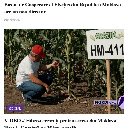
Biroul de Cooperare al Elveției din Republica Moldova
are un nou director
07.08.2026
SOCIAL
VIDEO // Hibrizi crescuți pentru seceta din Moldova.
Testul „Grazim” pe 16 hectare (P)