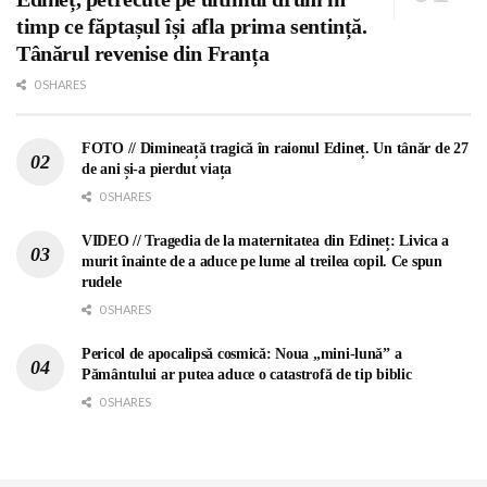
timp ce făptașul își afla prima sentință.
Tânărul revenise din Franța
0 SHARES
FOTO // Dimineață tragică în raionul Edineț. Un tânăr de 27
de ani și-a pierdut viața
0 SHARES
VIDEO // Tragedia de la maternitatea din Edineț: Livica a
murit înainte de a aduce pe lume al treilea copil. Ce spun
rudele
0 SHARES
Pericol de apocalipsă cosmică: Noua „mini-lună” a
Pământului ar putea aduce o catastrofă de tip biblic
0 SHARES