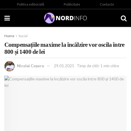
Politica editorială
Publicitate
Contacte
Home
Social
Compensațiile maxime la încălzire vor oscila între
800 și 1400 de lei
Nicolai Coșeru
29.01.2025
Timp de citit: 1 min citire