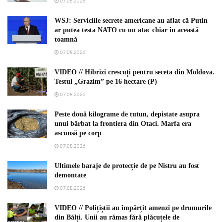
07.08.2026
WSJ: Serviciile secrete americane au aflat că Putin
ar putea testa NATO cu un atac chiar în această
toamnă
07.08.2026
VIDEO // Hibrizi crescuți pentru seceta din Moldova.
Testul „Grazim” pe 16 hectare (P)
07.08.2026
Peste două kilograme de tutun, depistate asupra
unui bărbat la frontiera din Otaci. Marfa era
ascunsă pe corp
07.08.2026
Ultimele baraje de protecție de pe Nistru au fost
demontate
07.08.2026
VIDEO // Polițiștii au împărțit amenzi pe drumurile
din Bălți. Unii au rămas fără plăcuțele de