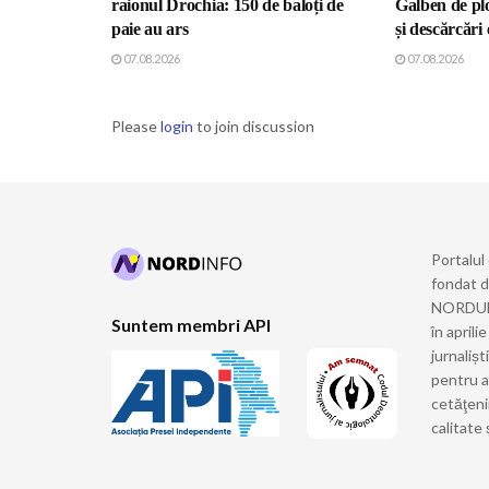
raionul Drochia: 150 de baloți de
Galben de plo
paie au ars
și descărcări 
07.08.2026
07.08.2026
Please
login
to join discussion
Portalul
fondat 
NORDULUI
Suntem membri API
în april
jurnalișt
pentru a
cetăţeni
calitate 