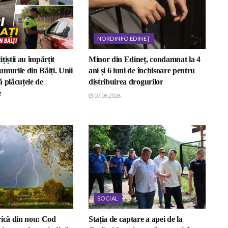
NORDINFO EDINEȚ
țiștii au împărțit
Minor din Edineț, condamnat la 4
murile din Bălți. Unii
ani și 6 luni de închisoare pentru
 plăcuțele de
distribuirea drogurilor
e
07.08.2026
SOCIAL
rică din nou: Cod
Stația de captare a apei de la