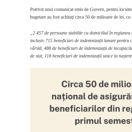
Potrivit unui comunicat emis de Guvern, pentru locuitori
bugetare au fost achitați circa 50 de milioane de lei, cu t
„2 457 de persoane stabilite cu domiciliul în regiunea 
inclusiv 715 beneficiari de indemnizații lunare pentru c
vârstă, 488 de beneficiari de indemnizații de incapaci
de stat, 118 beneficiari de indemnizații unice la naștere