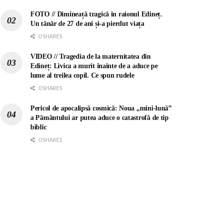
FOTO // Dimineață tragică în raionul Edineț.
Un tânăr de 27 de ani și-a pierdut viața
0 SHARES
VIDEO // Tragedia de la maternitatea din
Edineț: Livica a murit înainte de a aduce pe
lume al treilea copil. Ce spun rudele
0 SHARES
Pericol de apocalipsă cosmică: Noua „mini-lună”
a Pământului ar putea aduce o catastrofă de tip
biblic
0 SHARES