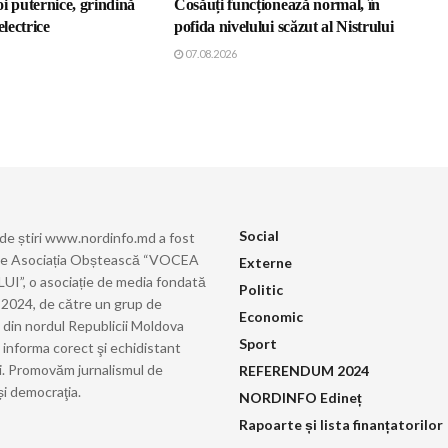
i puternice, grindină
Cosăuți funcționează normal, în
electrice
pofida nivelului scăzut al Nistrului
07.08.2026
Social
 de știri www.nordinfo.md a fost
de Asociația Obștească “VOCEA
Externe
”, o asociație de media fondată
Politic
ie 2024, de către un grup de
Economic
i din nordul Republicii Moldova
Sport
 informa corect şi echidistant
i. Promovăm jurnalismul de
REFERENDUM 2024
și democraţia.
NORDINFO Edineț
Rapoarte și lista finanțatorilor