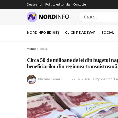
Despre noi
Politica editorială
Contacte
NORDINFO EDINEȚ
CLICK PE ADEVĂR
SOCIAL
Home
Social
Circa 50 de milioane de lei din bugetul naț
beneficiarilor din regiunea transnistreană
Nicolai Coșeru
22.07.2024
Timp de citit: 1 m