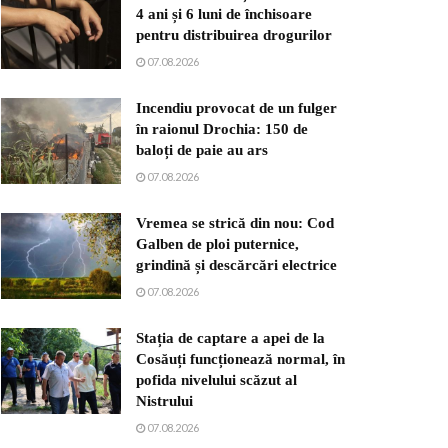
4 ani și 6 luni de închisoare
pentru distribuirea drogurilor
07.08.2026
Incendiu provocat de un fulger
în raionul Drochia: 150 de
baloți de paie au ars
07.08.2026
Vremea se strică din nou: Cod
Galben de ploi puternice,
grindină și descărcări electrice
07.08.2026
Stația de captare a apei de la
Cosăuți funcționează normal, în
pofida nivelului scăzut al
Nistrului
07.08.2026