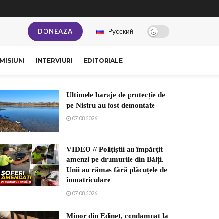
Русский
DONEAZA
MISIUNI
INTERVIURI
EDITORIALE
Ultimele baraje de protecție de
pe Nistru au fost demontate
07.08.2026
VIDEO // Polițiștii au împărțit
amenzi pe drumurile din Bălți.
Unii au rămas fără plăcuțele de
înmatriculare
07.08.2026
Minor din Edineț, condamnat la