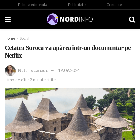
Politica editorială
Publicitate
Contacte
Home
Social
Cetatea Soroca va apărea într-un documentar pe
Netflix
Nata Tocarciuc
19.09.2024
Timp de citit: 2 minute citite