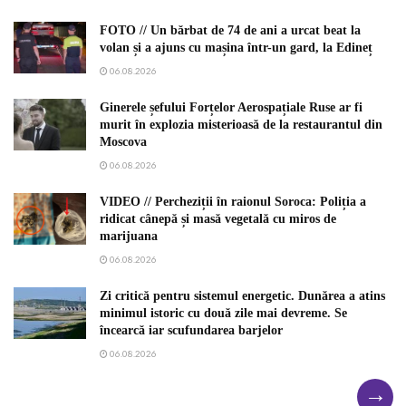
FOTO // Un bărbat de 74 de ani a urcat beat la
volan și a ajuns cu mașina într-un gard, la Edineț
06.08.2026
Ginerele șefului Forțelor Aerospațiale Ruse ar fi
murit în explozia misterioasă de la restaurantul din
Moscova
06.08.2026
VIDEO // Percheziții în raionul Soroca: Poliția a
ridicat cânepă și masă vegetală cu miros de
marijuana
06.08.2026
Zi critică pentru sistemul energetic. Dunărea a atins
minimul istoric cu două zile mai devreme. Se
încearcă iar scufundarea barjelor
06.08.2026
→