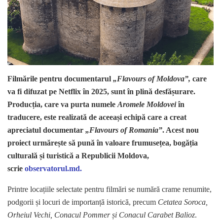
Filmările pentru documentarul
„Flavours of Moldova”,
care
va fi difuzat pe Netflix în 2025, sunt în plină desfășurare.
Producția, care va purta numele
Aromele Moldovei
în
traducere, este realizată de aceeași echipă care a creat
apreciatul documentar
„Flavours of Romania”
. Acest nou
proiect urmărește să pună în valoare frumusețea, bogăția
culturală și turistică a Republicii Moldova,
scrie
observatorul.md.
Printre locațiile selectate pentru filmări se numără crame renumite,
podgorii și locuri de importanță istorică, precum
Cetatea Soroca,
Orheiul Vechi, Conacul Pommer și Conacul Carabet Balioz
.