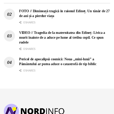
FOTO // Dimineață tragică în raionul Edineț. Un tânăr de 27
de ani și-a pierdut viața
0 SHARES
VIDEO // Tragedia de la maternitatea din Edineț: Livica a
murit înainte de a aduce pe lume al treilea copil. Ce spun
rudele
0 SHARES
Pericol de apocalipsă cosmică: Noua „mini-lună” a
Pământului ar putea aduce o catastrofă de tip biblic
0 SHARES