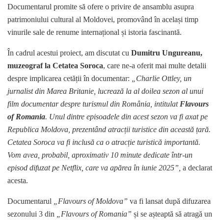
Documentarul promite să ofere o privire de ansamblu asupra
patrimoniului cultural al Moldovei, promovând în același timp
vinurile sale de renume internațional și istoria fascinantă.
În cadrul acestui proiect, am discutat cu
Dumitru Ungureanu,
muzeograf la Cetatea Soroca
, care ne-a oferit mai multe detalii
despre implicarea cetății în documentar:
„Charlie Ottley, un
jurnalist din Marea Britanie, lucrează la al doilea sezon al unui
film documentar despre turismul din România, intitulat
Flavours
of Romania
. Unul dintre episoadele din acest sezon va fi axat pe
Republica Moldova, prezentând atracții turistice din această țară.
Cetatea Soroca va fi inclusă ca o atracție turistică importantă.
Vom avea, probabil, aproximativ 10 minute dedicate într-un
episod difuzat pe Netflix, care va apărea în iunie 2025”,
a declarat
acesta.
Documentarul
„Flavours of Moldova”
va fi lansat după difuzarea
sezonului 3 din
„Flavours of Romania”
și se așteaptă să atragă un