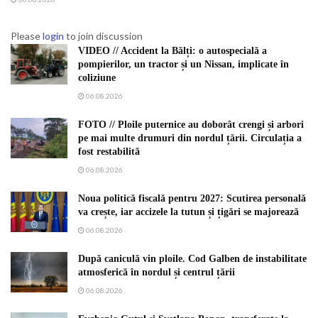
Please
login
to join discussion
VIDEO // Accident la Bălți: o autospecială a
pompierilor, un tractor și un Nissan, implicate în
coliziune
06.08.2026
FOTO // Ploile puternice au doborât crengi și arbori
pe mai multe drumuri din nordul țării. Circulația a
fost restabilită
06.08.2026
Noua politică fiscală pentru 2027: Scutirea personală
va crește, iar accizele la tutun și țigări se majorează
06.08.2026
După caniculă vin ploile. Cod Galben de instabilitate
atmosferică în nordul și centrul țării
06.08.2026