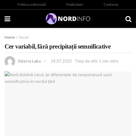
Politica editorială
Publicitate
Contacte
Home
Social
Cer variabil, fără precipitații semnificative
Valeria Laba
24.07.2025
Timp de citit: 1 min citire