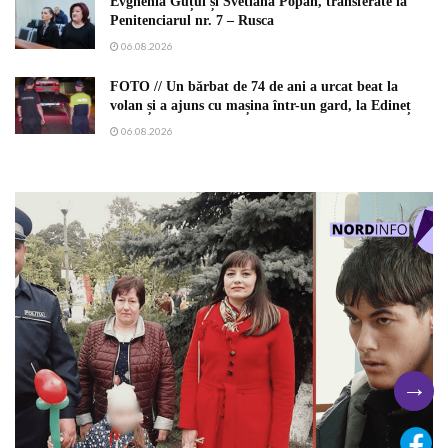
Evghenia Guțul și Svetlana Popan, transferate la
Penitenciarul nr. 7 – Rusca
06.08.2026
FOTO // Un bărbat de 74 de ani a urcat beat la
volan și a ajuns cu mașina într-un gard, la Edineț
06.08.2026
→