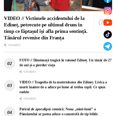
VIDEO // Victimele accidentului de la
Edineț, petrecute pe ultimul drum în
timp ce făptașul își afla prima sentință.
Tânărul revenise din Franța
0 SHARES
FOTO // Dimineață tragică în raionul Edineț. Un tânăr de 27
de ani și-a pierdut viața
0 SHARES
VIDEO // Tragedia de la maternitatea din Edineț: Livica a
murit înainte de a aduce pe lume al treilea copil. Ce spun
rudele
0 SHARES
Pericol de apocalipsă cosmică: Noua „mini-lună” a
Pământului ar putea aduce o catastrofă de tip biblic