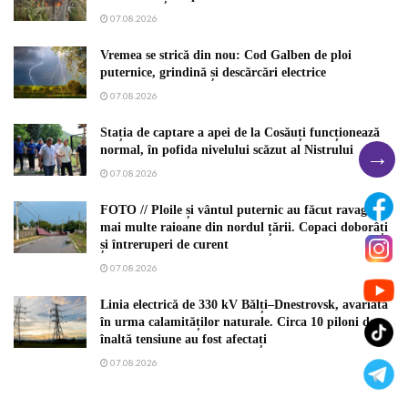
07.08.2026
Vremea se strică din nou: Cod Galben de ploi
puternice, grindină și descărcări electrice
07.08.2026
Stația de captare a apei de la Cosăuți funcționează
→
normal, în pofida nivelului scăzut al Nistrului
07.08.2026
FOTO // Ploile și vântul puternic au făcut ravagii în
mai multe raioane din nordul țării. Copaci doborâți
și întreruperi de curent
07.08.2026
Linia electrică de 330 kV Bălți–Dnestrovsk, avariată
în urma calamităților naturale. Circa 10 piloni de
înaltă tensiune au fost afectați
07.08.2026