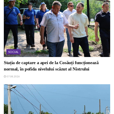
SOCIAL
Stația de captare a apei de la Cosăuți funcționează
normal, în pofida nivelului scăzut al Nistrului
07.08.2026