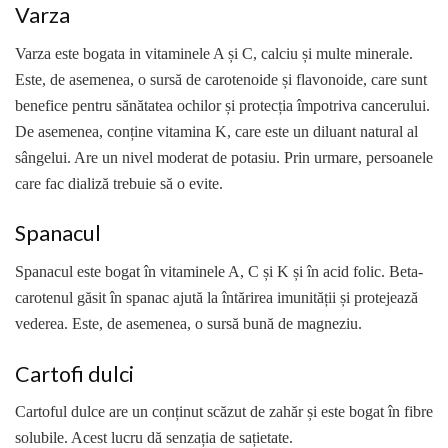
Varza
Varza este bogata in vitaminele A și C, calciu și multe minerale.
Este, de asemenea, o sursă de carotenoide și flavonoide, care sunt
benefice pentru sănătatea ochilor și protecția împotriva cancerului.
De asemenea, conține vitamina K, care este un diluant natural al
sângelui. Are un nivel moderat de potasiu. Prin urmare, persoanele
care fac dializă trebuie să o evite.
Spanacul
Spanacul este bogat în vitaminele A, C și K și în acid folic. Beta-
carotenul găsit în spanac ajută la întărirea imunității și protejează
vederea. Este, de asemenea, o sursă bună de magneziu.
Cartofi dulci
Cartoful dulce are un conținut scăzut de zahăr și este bogat în fibre
solubile. Acest lucru dă senzația de sațietate.