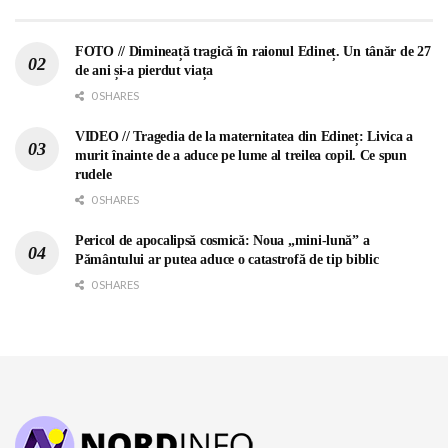
FOTO // Dimineață tragică în raionul Edineț. Un tânăr de 27
de ani și-a pierdut viața
0 SHARES
VIDEO // Tragedia de la maternitatea din Edineț: Livica a
murit înainte de a aduce pe lume al treilea copil. Ce spun
rudele
0 SHARES
Pericol de apocalipsă cosmică: Noua „mini-lună” a
Pământului ar putea aduce o catastrofă de tip biblic
0 SHARES