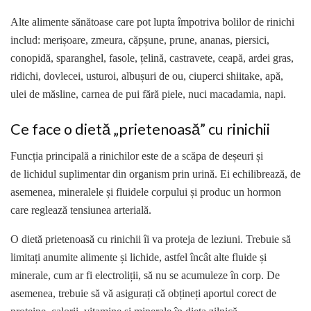
Alte alimente sănătoase care pot lupta împotriva bolilor de rinichi
includ: merișoare, zmeura, căpșune, prune, ananas, piersici,
conopidă, sparanghel, fasole, țelină, castravete, ceapă, ardei gras,
ridichi, dovlecei, usturoi, albușuri de ou, ciuperci shiitake, apă,
ulei de măsline, carnea de pui fără piele, nuci macadamia, napi.
Ce face o dietă „prietenoasă” cu rinichii
Funcția principală a rinichilor este de a scăpa de deșeuri și
de lichidul suplimentar din organism prin urină. Ei echilibrează, de
asemenea, mineralele și fluidele corpului și produc un hormon
care reglează tensiunea arterială.
O dietă prietenoasă cu rinichii îi va proteja de leziuni. Trebuie să
limitați anumite alimente și lichide, astfel încât alte fluide și
minerale, cum ar fi electroliții, să nu se acumuleze în corp. De
asemenea, trebuie să vă asigurați că obțineți aportul corect de