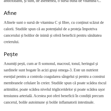
antioxidanti, și sunt, de asemenea, o sursă bună de vitamina C.
Afine
Afinele sunt o sursă de vitamina C și fibre, cu conținut scăzut de
calorii. Studiile spun că au potențialul de a proteja împotriva
cancerului și bolilor de inimă și oferă beneficii pentru sănătatea
creierului.
Pește
Anumiți pești, cum ar fi somonul, macroul, tonul, heringul și
sardinele sunt bogate în acizi grași omega-3. Este un nutrient
esențial pentru a controla coagularea sângelui și pentru a construi
membranele celulare în creier. Studiile spun că poate scădea riscul
aritmiilor, poate scădea nivelul trigliceridelor și poate scădea ușor
tensiunea arterială. Acestea pot oferi beneficii în condiții precum
cancerul, bolile autoimune și bolile inflamatorii intestinale.