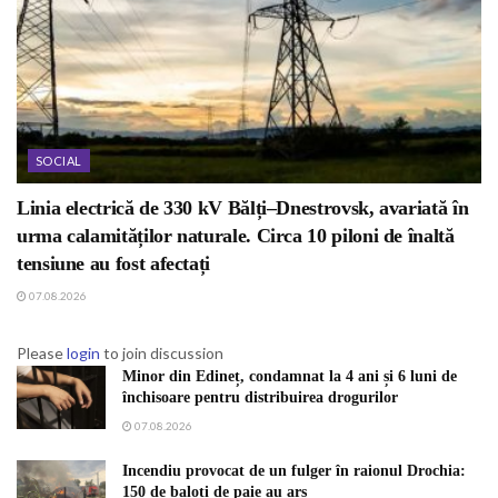
SOCIAL
Linia electrică de 330 kV Bălți–Dnestrovsk, avariată în
urma calamităților naturale. Circa 10 piloni de înaltă
tensiune au fost afectați
07.08.2026
Please
login
to join discussion
Minor din Edineț, condamnat la 4 ani și 6 luni de
închisoare pentru distribuirea drogurilor
07.08.2026
Incendiu provocat de un fulger în raionul Drochia:
150 de baloți de paie au ars