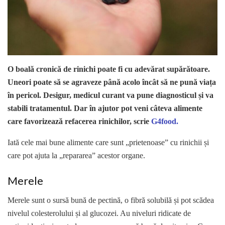
O boală cronică de rinichi poate fi cu adevărat supărătoare.
Uneori poate să se agraveze până acolo încât să ne pună viața
în pericol. Desigur, medicul curant va pune diagnosticul și va
stabili tratamentul. Dar în ajutor pot veni câteva alimente
care favorizează refacerea rinichilor, scrie
G4food.
Iată cele mai bune alimente care sunt „prietenoase” cu rinichii și
care pot ajuta la „repararea” acestor organe.
Merele
Merele sunt o sursă bună de pectină, o fibră solubilă și pot scădea
nivelul colesterolului și al glucozei. Au niveluri ridicate de