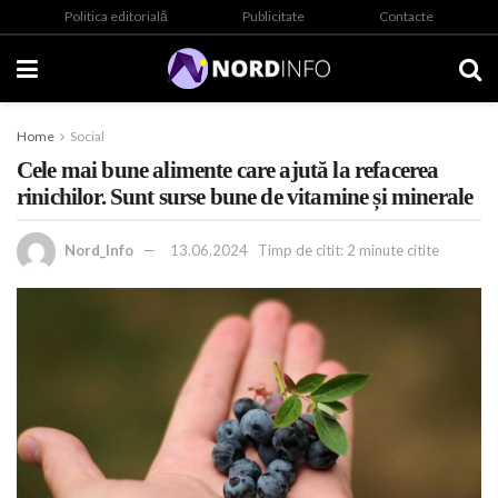
Politica editorială
Publicitate
Contacte
Home
Social
Cele mai bune alimente care ajută la refacerea
rinichilor. Sunt surse bune de vitamine și minerale
Nord_Info
13.06.2024
Timp de citit: 2 minute citite