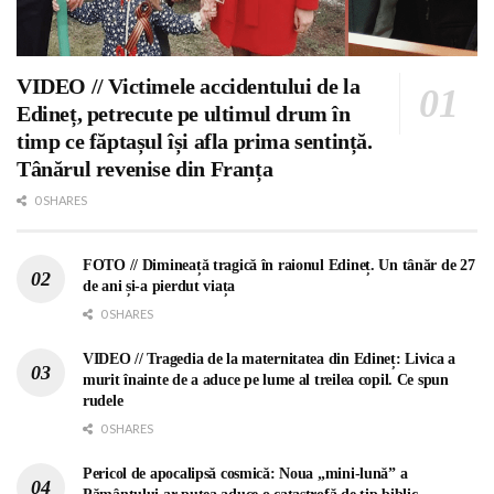
VIDEO // Victimele accidentului de la
Edineț, petrecute pe ultimul drum în
timp ce făptașul își afla prima sentință.
Tânărul revenise din Franța
0 SHARES
FOTO // Dimineață tragică în raionul Edineț. Un tânăr de 27
de ani și-a pierdut viața
0 SHARES
VIDEO // Tragedia de la maternitatea din Edineț: Livica a
murit înainte de a aduce pe lume al treilea copil. Ce spun
rudele
0 SHARES
Pericol de apocalipsă cosmică: Noua „mini-lună” a