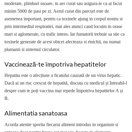
moderate, plimbari usoare, in aer curat sau asigura-te ca ai facut
minim 5000 de pasi pe zi. Aerul curat din parcuri este de
asemenea important, pentru ca toxinele ajung in corpul nostru si
prin intermediul respiratiei, mai ales atunci cand locuim in orase
mari si aglomerate, cu trafic intens. Iar fumatorii trebuie sa stie ca
toxinele generate de acest obicei afecteaza si rinichii, nu numai
plamanii si sistemul circulator.
Vaccinează-te împotriva hepatitelor
Hepatita este o afecțiune a ficatului cauzată de un virus hepatic.
Dacă ai un risc crescut de hepatită, discuta cu medicul și întreabă-l
despre cum te poți vaccina mai repede împotriva hepatitelor A și
B.
Alimentatia sanatoasa
Acorda atentie sporita fiecarui aliment introdus in organism si