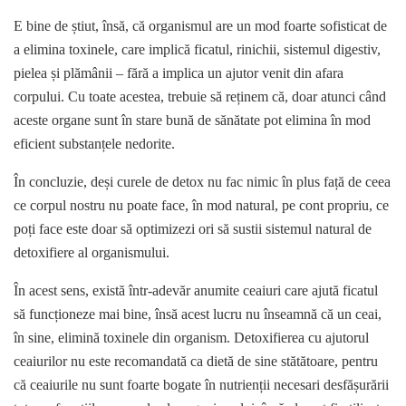
E bine de știut, însă, că organismul are un mod foarte sofisticat de
a elimina toxinele, care implică ficatul, rinichii, sistemul digestiv,
pielea și plămânii – fără a implica un ajutor venit din afara
corpului. Cu toate acestea, trebuie să reținem că, doar atunci când
aceste organe sunt în stare bună de sănătate pot elimina în mod
eficient substanțele nedorite.
În concluzie, deși curele de detox nu fac nimic în plus față de ceea
ce corpul nostru nu poate face, în mod natural, pe cont propriu, ce
poți face este doar să optimizezi ori să sustii sistemul natural de
detoxifiere al organismului.
În acest sens, există într-adevăr anumite ceaiuri care ajută ficatul
să funcționeze mai bine, însă acest lucru nu înseamnă că un ceai,
în sine, elimină toxinele din organism. Detoxifierea cu ajutorul
ceaiurilor nu este recomandată ca dietă de sine stătătoare, pentru
că ceaiurile nu sunt foarte bogate în nutrienții necesari desfășurării