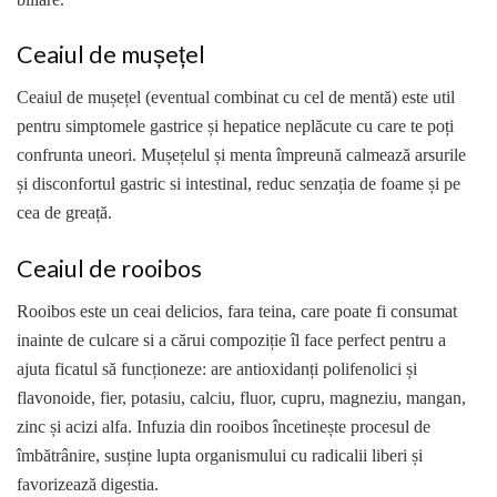
Ceaiul de mușețel
Ceaiul de mușețel (eventual combinat cu cel de mentă) este util
pentru simptomele gastrice și hepatice neplăcute cu care te poți
confrunta uneori. Mușețelul și menta împreună calmează arsurile
și disconfortul gastric si intestinal, reduc senzația de foame și pe
cea de greață.
Ceaiul de rooibos
Rooibos este un ceai delicios, fara teina, care poate fi consumat
inainte de culcare si a cărui compoziție îl face perfect pentru a
ajuta ficatul să funcționeze: are antioxidanți polifenolici și
flavonoide, fier, potasiu, calciu, fluor, cupru, magneziu, mangan,
zinc și acizi alfa. Infuzia din rooibos încetinește procesul de
îmbătrânire, susține lupta organismului cu radicalii liberi și
favorizează digestia.