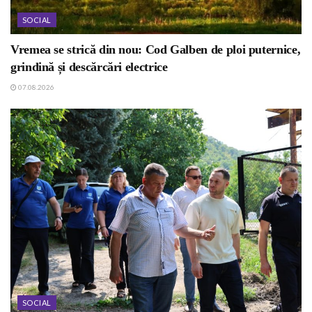
SOCIAL
Vremea se strică din nou: Cod Galben de ploi puternice,
grindină și descărcări electrice
07.08.2026
SOCIAL