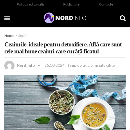
Politica editorială
Publicitate
Contacte
Home
Social
Ceaiurile, ideale pentru detoxifiere. Află care sunt
cele mai bune ceaiuri care curăță ficatul
Nord_Info
25.10.2024
Timp de citit: 5 minute citite