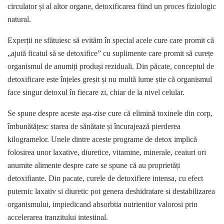
circulator și al altor organe, detoxificarea fiind un proces fiziologic
natural.
Experții ne sfătuiesc să evităm în special acele cure care promit că
„ajută ficatul să se detoxifice” cu suplimente care promit să curețe
organismul de anumiți produși reziduali. Din păcate, conceptul de
detoxificare este înțeles greșit și nu multă lume știe că organismul
face singur detoxul în fiecare zi, chiar de la nivel celular.
Se spune despre aceste așa-zise cure că elimină toxinele din corp,
îmbunătățesc starea de sănătate și încurajează pierderea
kilogramelor. Unele dintre aceste programe de detox implică
folosirea unor laxative, diuretice, vitamine, minerale, ceaiuri ori
anumite alimente despre care se spune că au proprietăți
detoxifiante. Din pacate, curele de detoxifiere intensa, cu efect
puternic laxativ si diuretic pot genera deshidratare si destabilizarea
organismului, impiedicand absorbtia nutrientior valorosi prin
accelerarea tranzitului intestinal.