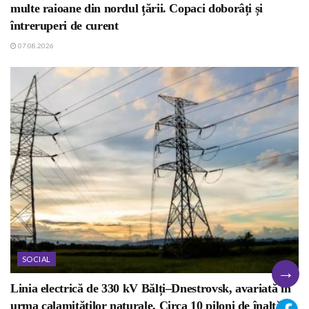
multe raioane din nordul țării. Copaci doborâți și
întreruperi de curent
07.08.2026
SOCIAL
→
Linia electrică de 330 kV Bălți–Dnestrovsk, avariată în
urma calamităților naturale. Circa 10 piloni de înaltă