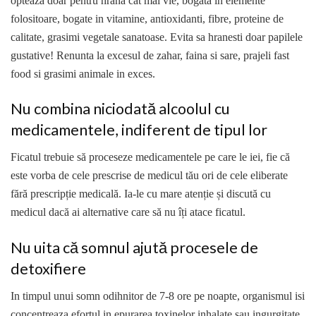
opteaza doar pentru hrana cat mai vie, bogata in elemente
folositoare, bogate in vitamine, antioxidanti, fibre, proteine de
calitate, grasimi vegetale sanatoase. Evita sa hranesti doar papilele
gustative! Renunta la excesul de zahar, faina si sare, prajeli fast
food si grasimi animale in exces.
Nu combina niciodată alcoolul cu
medicamentele, indiferent de tipul lor
Ficatul trebuie să proceseze medicamentele pe care le iei, fie că
este vorba de cele prescrise de medicul tău ori de cele eliberate
fără prescripție medicală. Ia-le cu mare atenție și discută cu
medicul dacă ai alternative care să nu îți atace ficatul.
Nu uita că somnul ajută procesele de
detoxifiere
In timpul unui somn odihnitor de 7-8 ore pe noapte, organismul isi
concentreaza efortul in epurarea toxinelor inhalate sau ingurgitate