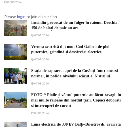
07.08.2026
Please
login
to join discussion
Incendiu provocat de un fulger în raionul Drochia:
150 de baloți de paie au ars
07.08.2026
Vremea se strică din nou: Cod Galben de ploi
puternice, grindină și descărcări electrice
07.08.2026
Stația de captare a apei de la Cosăuți funcționează
normal, în pofida nivelului scăzut al Nistrului
07.08.2026
FOTO // Ploile și vântul puternic au făcut ravagii în
mai multe raioane din nordul țării. Copaci doborâți
și întreruperi de curent
07.08.2026
Linia electrică de 330 kV Bălți–Dnestrovsk, avariată