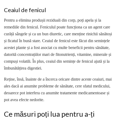
Ceaiul de fenicul
Pentru a elimina produșii reziduali din corp, poți apela și la
remediile din fenicul. Feniculul poate funcționa ca un agent care
curăță sângele și ca un bun diuretic, care menține rinichii sănătoși
și ficatul în bună stare. Ceaiul de fenicul este făcut din semințele
acestei plante și a fost asociat cu multe beneficii pentru sănătate,
datorită concentrațiilor mari de fitonutrienți, vitamine, minerale și
compuși volatili. În plus, ceaiul din semințe de fenicul ajută și la
îmbunătățirea digestiei.
Reține, însă, înainte de a încerca oricare dintre aceste ceaiuri, mai
ales dacă ai anumite probleme de sănătate, cere sfatul medicului,
deoarece pot interfera cu anumite tratamente medicamentoase și
pot avea efecte nedorite.
Ce măsuri poți lua pentru a-ți