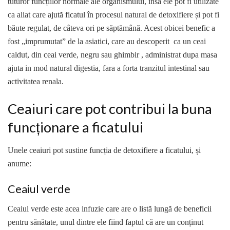
tuturor funcțiilor normale ale organismului, însă ele pot fi utilizate
ca aliat care ajută ficatul în procesul natural de detoxifiere și pot fi
băute regulat, de câteva ori pe săptămână. Acest obicei benefic a
fost „imprumutat” de la asiatici, care au descoperit ca un ceai
caldut, din ceai verde, negru sau ghimbir , administrat dupa masa
ajuta in mod natural digestia, fara a forta tranzitul intestinal sau
activitatea renala.
Ceaiuri care pot contribui la buna
funcționare a ficatului
Unele ceaiuri pot sustine funcția de detoxifiere a ficatului, și
anume:
Ceaiul verde
Ceaiul verde este acea infuzie care are o listă lungă de beneficii
pentru sănătate, unul dintre ele fiind faptul că are un conținut