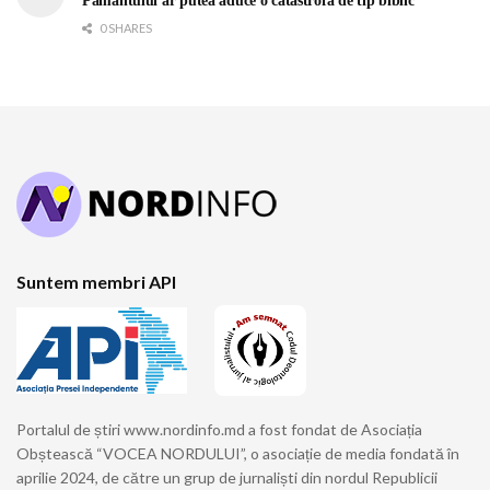
Pământului ar putea aduce o catastrofă de tip biblic
0 SHARES
Suntem membri API
Portalul de știri www.nordinfo.md a fost fondat de Asociația
Obștească “VOCEA NORDULUI”, o asociație de media fondată în
aprilie 2024, de către un grup de jurnaliști din nordul Republicii