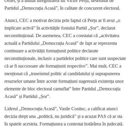
Orhei, și a anulat înregistrarea lui Victor Perțu, desemnat de
Partidul „Democrația Acasă”, în calitate de concurent electoral.
Atunci, CEC a motivat decizia prin faptul că Perțu ar fi avut „o
implicare activă” în activitățile fostului Partid „Șor”, declarat
neconstituțional. De asemenea, CEC a constatat că „activitatea
actuală a Partidului „Democrația Acasă” de fapt ar reprezenta
continuare a activității formațiunii politice declarate
neconstituționale, inclusiv a partidelor politice care sunt suspectate
că ar fi succesoare ale formațiunii respective”. Mai mult, CEC a
menționat că „traseismul politic al candidatului și suprapunerea
resurselor umane între aceste formațiuni sugerează existența unor
elemente de bloc electoral camuflat” între Partidul „Democrația
Acasă” și Partidul „Șor”.
Liderul „Democrația Acasă”, Vasile Costiuc, a calificat atunci
decizia drept una „politică, nu juridică” și a acuzat PAS că ar sta
în spatele acesteia. Formațiunea a contestat hotărârea în judecată.