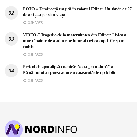
FOTO // Dimineață tragică în raionul Edineț. Un tânăr de 27
de ani și-a pierdut viața
0 SHARES
VIDEO // Tragedia de la maternitatea din Edineț: Livica a
murit înainte de a aduce pe lume al treilea copil. Ce spun
rudele
0 SHARES
Pericol de apocalipsă cosmică: Noua „mini-lună” a
Pământului ar putea aduce o catastrofă de tip biblic
0 SHARES