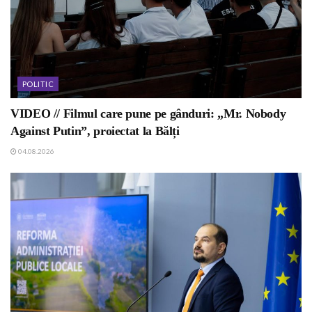
POLITIC
VIDEO // Filmul care pune pe gânduri: „Mr. Nobody
Against Putin”, proiectat la Bălți
04.08.2026