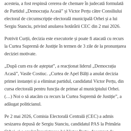
acesteia, a fost respinsă cererea de chemare în judecată formulată
de Partidul „Democrația Acasă” și Victor Perțu către Consiliului
electoral de circumscripție electorală municipală Orhei și a lui
Sergiu Stanciu, privind anularea hotărârii CEC din 2 mai 2026.
Potrivit Curții, decizia este executorie și poate fi atacată cu recurs
la Curtea Supremă de Justiție în termen de 3 zile de la pronunțarea
deciziei motivate.
„După cum era de așteptat”, a reacționat liderul „Democrația
Acasă”, Vasile Costiuc. „Curtea de Apel Bălți a anulat decizia
primei instanței și a eliminat partidul, candidatul Victor Perțu, din
cursa electorală pentru funcția de primar al municipiului Orhei.
(…) Noi o să atacăm cu recurs la Curtea Supremă de Justiție”, a
adăugat politicianul.
Pe 2 mai 2026, Comisia Electorală Centrală (CEC) a admis
sesizarea depusă de Sergiu Stanciu, candidatul PAS la Primăria