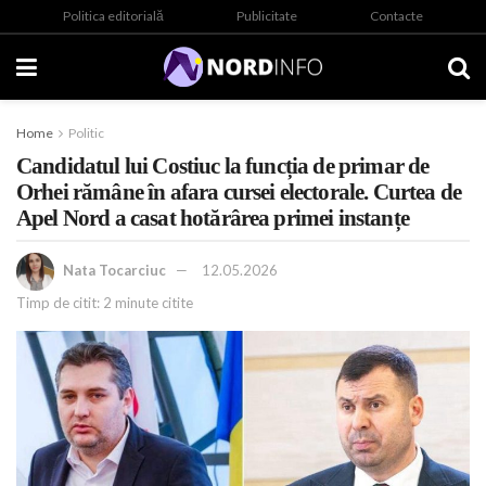
Politica editorială
Publicitate
Contacte
Home
Politic
Candidatul lui Costiuc la funcția de primar de
Orhei rămâne în afara cursei electorale. Curtea de
Apel Nord a casat hotărârea primei instanțe
Nata Tocarciuc
12.05.2026
Timp de citit: 2 minute citite