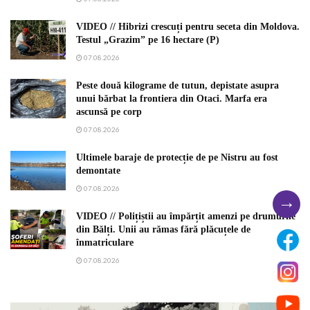
VIDEO // Hibrizi crescuți pentru seceta din Moldova.
Testul „Grazim” pe 16 hectare (P)
07.08.2026
Peste două kilograme de tutun, depistate asupra
unui bărbat la frontiera din Otaci. Marfa era
ascunsă pe corp
07.08.2026
Ultimele baraje de protecție de pe Nistru au fost
demontate
07.08.2026
→
VIDEO // Polițiștii au împărțit amenzi pe drumurile
din Bălți. Unii au rămas fără plăcuțele de
înmatriculare
07.08.2026