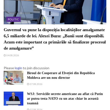
POLITIC
Guvernul va pune la dispoziția localităților amalgamate
6,5 miliarde de lei. Alexei Buzu: „Banii sunt disponibili.
Acum este important ca primăriile să finalizeze procesul
de amalgamare”
04.08.2026
Please
login
to join discussion
Biroul de Cooperare al Elveției din Republica
Moldova are un nou director
07.08.2026
WSJ: Serviciile secrete americane au aflat că Putin
ar putea testa NATO cu un atac chiar în această
toamnă
07.08.2026