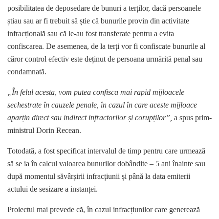
posibilitatea de deposedare de bunuri a terților, dacă persoanele
știau sau ar fi trebuit să știe că bunurile provin din activitate
infracțională sau că le-au fost transferate pentru a evita
confiscarea. De asemenea, de la terți vor fi confiscate bunurile al
căror control efectiv este deținut de persoana urmărită penal sau
condamnată.
„În felul acesta, vom putea confisca mai rapid mijloacele
sechestrate în cauzele penale, în cazul în care aceste mijloace
aparțin direct sau indirect infractorilor și corupților”,
a spus prim-
ministrul Dorin Recean.
Totodată, a fost specificat intervalul de timp pentru care urmează
să se ia în calcul valoarea bunurilor dobândite – 5 ani înainte sau
după momentul săvârșirii infracțiunii și până la data emiterii
actului de sesizare a instanței.
Proiectul mai prevede că, în cazul infracțiunilor care generează