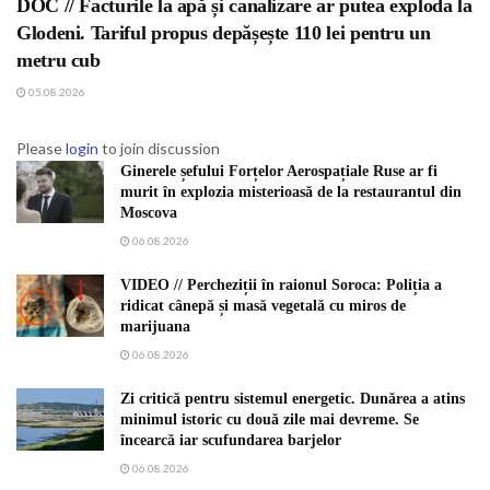
DOC // Facturile la apă și canalizare ar putea exploda la
Glodeni. Tariful propus depășește 110 lei pentru un
metru cub
05.08.2026
Please
login
to join discussion
Ginerele șefului Forțelor Aerospațiale Ruse ar fi
murit în explozia misterioasă de la restaurantul din
Moscova
06.08.2026
VIDEO // Percheziții în raionul Soroca: Poliția a
ridicat cânepă și masă vegetală cu miros de
marijuana
06.08.2026
Zi critică pentru sistemul energetic. Dunărea a atins
minimul istoric cu două zile mai devreme. Se
încearcă iar scufundarea barjelor
06.08.2026