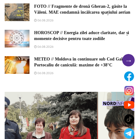
FOTO // Fragmente de dronă Gheran-2, găsite la
Văleni. MAE condamnă încălcarea spațiului aerian
06.08.2026
HOROSCOP // Energia zilei aduce claritate, dar și
momente decisive pentru toate zodiile
06.08.2026
→
METEO // Moldova în continuare sub Cod Galben și
Portocaliu de caniculă: maxime de +38°C
06.08.2026