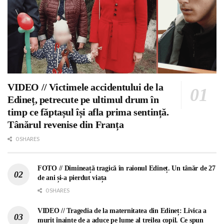
VIDEO // Victimele accidentului de la
Edineț, petrecute pe ultimul drum în
timp ce făptașul își afla prima sentință.
Tânărul revenise din Franța
0 SHARES
FOTO // Dimineață tragică în raionul Edineț. Un tânăr de 27
de ani și-a pierdut viața
0 SHARES
VIDEO // Tragedia de la maternitatea din Edineț: Livica a
murit înainte de a aduce pe lume al treilea copil. Ce spun