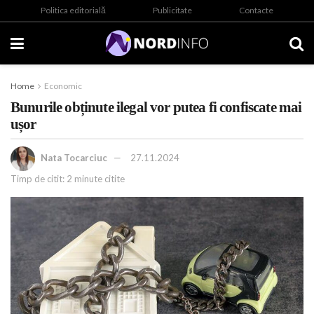
Politica editorială
Publicitate
Contacte
Home
Economic
Bunurile obținute ilegal vor putea fi confiscate mai
ușor
Nata Tocarciuc
27.11.2024
Timp de citit: 2 minute citite