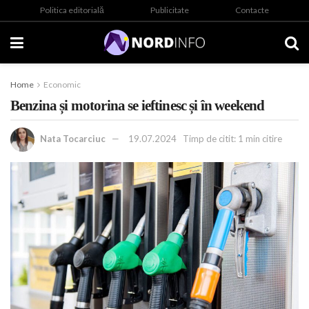
Politica editorială
Publicitate
Contacte
Home
Economic
Benzina și motorina se ieftinesc și în weekend
Nata Tocarciuc
19.07.2024
Timp de citit: 1 min citire