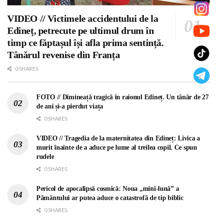
VIDEO // Victimele accidentului de la
Edineț, petrecute pe ultimul drum în
timp ce făptașul își afla prima sentință.
Tânărul revenise din Franța
0 SHARES
FOTO // Dimineață tragică în raionul Edineț. Un tânăr de 27
de ani și-a pierdut viața
0 SHARES
VIDEO // Tragedia de la maternitatea din Edineț: Livica a
murit înainte de a aduce pe lume al treilea copil. Ce spun
rudele
0 SHARES
Pericol de apocalipsă cosmică: Noua „mini-lună” a
Pământului ar putea aduce o catastrofă de tip biblic
0 SHARES