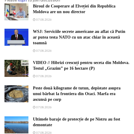
Biroul de Cooperare al Elveției din Republica
Moldova are un nou director
07.08.2026
WSJ: Serviciile secrete americane au aflat că Putin
ar putea testa NATO cu un atac chiar în această
toamnă
07.08.2026
VIDEO // Hibrizi crescuți pentru seceta din Moldova.
Testul „Grazim” pe 16 hectare (P)
07.08.2026
Peste două kilograme de tutun, depistate asupra
unui bărbat la frontiera din Otaci. Marfa era
ascunsă pe corp
07.08.2026
Ultimele baraje de protecție de pe Nistru au fost
demontate
07.08.2026