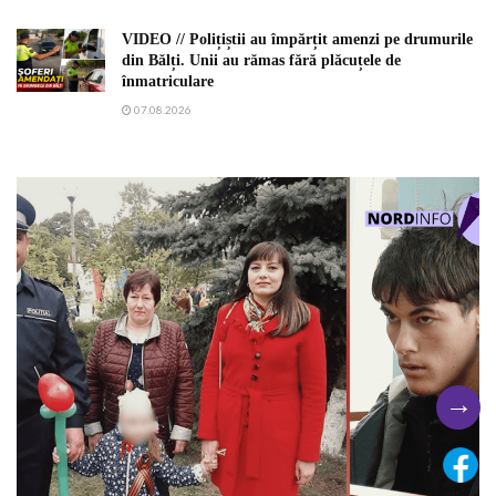
VIDEO // Polițiștii au împărțit amenzi pe drumurile
din Bălți. Unii au rămas fără plăcuțele de
înmatriculare
07.08.2026
→