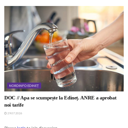
NORDINFO EDINEȚ
DOC // Apa se scumpește la Edineț. ANRE a aprobat
noi tarife
29.07.2026
Please
login
to join discussion