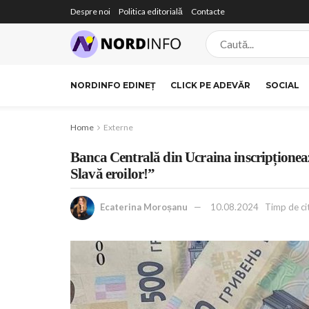
Despre noi
Politica editorială
Contacte
NORDINFO EDINEȚ
CLICK PE ADEVĂR
SOCIAL
Home
Externe
Banca Centrală din Ucraina inscripționea
Slavă eroilor!”
Ecaterina Moroșanu
10.08.2024
Timp de citi