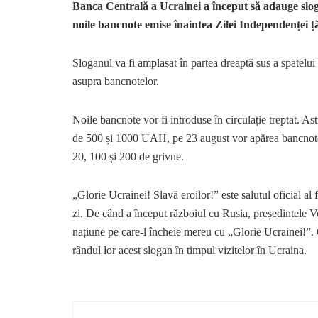
Banca Centrală a Ucrainei a început să adauge sloga
noile bancnote emise înaintea Zilei Independenței țăr
Sloganul va fi amplasat în partea dreaptă sus a spatelui 
asupra bancnotelor.
Noile bancnote vor fi introduse în circulație treptat. Ast
de 500 și 1000 UAH, pe 23 august vor apărea bancnote d
20, 100 și 200 de grivne.
„Glorie Ucrainei! Slavă eroilor!” este salutul oficial al 
zi. De când a început războiul cu Rusia, președintele V
națiune pe care-l încheie mereu cu „Glorie Ucrainei!”. Of
rândul lor acest slogan în timpul vizitelor în Ucraina.