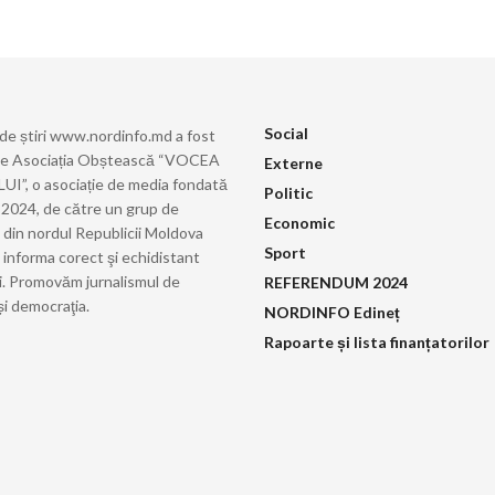
Social
 de știri www.nordinfo.md a fost
de Asociația Obștească “VOCEA
Externe
”, o asociație de media fondată
Politic
ie 2024, de către un grup de
Economic
i din nordul Republicii Moldova
Sport
 informa corect şi echidistant
i. Promovăm jurnalismul de
REFERENDUM 2024
și democraţia.
NORDINFO Edineț
Rapoarte și lista finanțatorilor