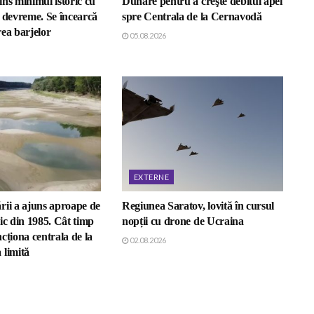
ns minimul istoric cu
Dunăre pentru a creşte debitul apei
i devreme. Se încearcă
spre Centrala de la Cernavodă
ea barjelor
05.08.2026
EXTERNE
rii a ajuns aproape de
Regiunea Saratov, lovită în cursul
ic din 1985. Cât timp
nopții cu drone de Ucraina
cționa centrala de la
02.08.2026
 limită