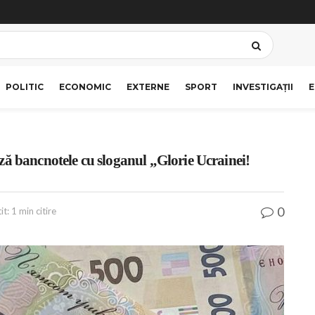
POLITIC
ECONOMIC
EXTERNE
SPORT
INVESTIGAȚII
E
ză bancnotele cu sloganul „Glorie Ucrainei!
0
t: 1 min citire