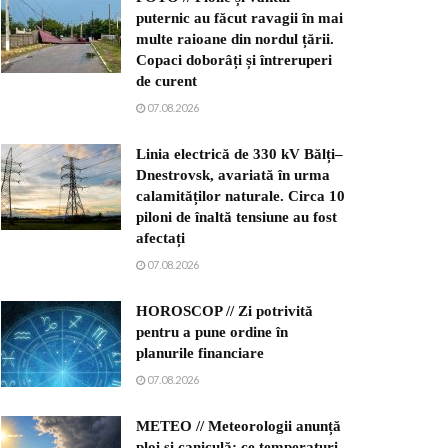
puternic au făcut ravagii în mai
multe raioane din nordul țării.
Copaci doborâți și întreruperi
de curent
07.08.2026
Linia electrică de 330 kV Bălți–
Dnestrovsk, avariată în urma
calamităților naturale. Circa 10
piloni de înaltă tensiune au fost
afectați
07.08.2026
HOROSCOP // Zi potrivită
pentru a pune ordine în
planurile financiare
07.08.2026
METEO // Meteorologii anunță
ploi și caniculă: ce temperaturi