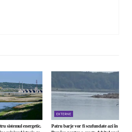
EXTERNE
tru sistemul energetic.
Patru barje vor fi scufundate azi în