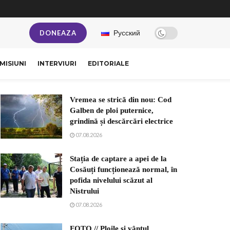
Русский
DONEAZA
MISIUNI
INTERVIURI
EDITORIALE
Vremea se strică din nou: Cod
Galben de ploi puternice,
grindină și descărcări electrice
07.08.2026
Stația de captare a apei de la
Cosăuți funcționează normal, în
pofida nivelului scăzut al
Nistrului
07.08.2026
FOTO // Ploile și vântul