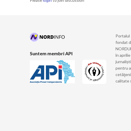
Please
login
to join discussion
Portalul
fondat 
NORDULUI
Suntem membri API
în april
jurnalișt
pentru a
cetăţeni
calitate 