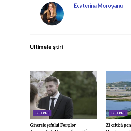
Ecaterina Moroșanu
Ultimele știri
EXTERNE
EXTERNE
Ginerele șefului Forțelor
Zi critică pen