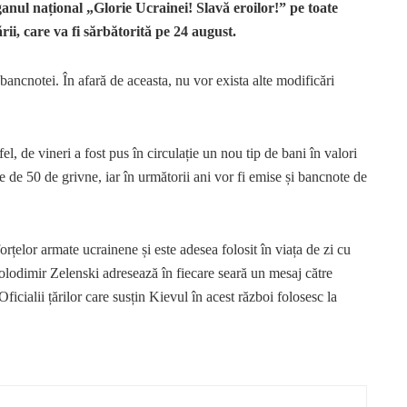
nul național „Glorie Ucrainei! Slavă eroilor!” pe toate
ii, care va fi sărbătorită pe 24 august.
bancnotei. În afară de aceasta, nu vor exista alte modificări
fel, de vineri a fost pus în circulație un nou tip de bani în valori
e 50 de grivne, iar în următorii ani vor fi emise și bancnote de
forțelor armate ucrainene și este adesea folosit în viața de zi cu
olodimir Zelenski adresează în fiecare seară un mesaj către
icialii țărilor care susțin Kievul în acest război folosesc la