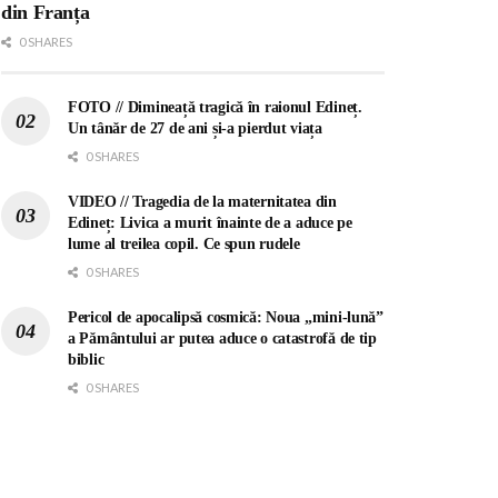
din Franța
0 SHARES
FOTO // Dimineață tragică în raionul Edineț.
Un tânăr de 27 de ani și-a pierdut viața
0 SHARES
VIDEO // Tragedia de la maternitatea din
Edineț: Livica a murit înainte de a aduce pe
lume al treilea copil. Ce spun rudele
0 SHARES
Pericol de apocalipsă cosmică: Noua „mini-lună”
a Pământului ar putea aduce o catastrofă de tip
biblic
0 SHARES