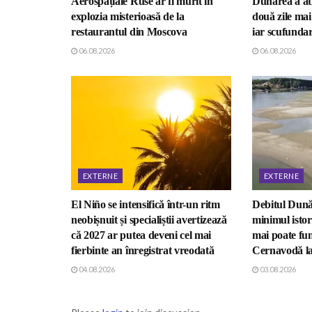
Aerospațiale Ruse ar fi murit în
Dunărea a ati
explozia misterioasă de la
două zile ma
restaurantul din Moscova
iar scufundar
06.08.2026
06.08.2026
EXTERNE
EXTERNE
El Niño se intensifică într-un ritm
Debitul Dună
neobișnuit și specialiștii avertizează
minimul istor
că 2027 ar putea deveni cel mai
mai poate fun
fierbinte an înregistrat vreodată
Cernavodă la
04.08.2026
03.08.2026