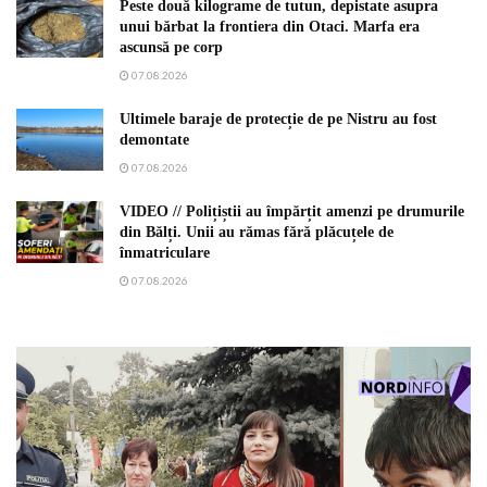
Peste două kilograme de tutun, depistate asupra
unui bărbat la frontiera din Otaci. Marfa era
ascunsă pe corp
07.08.2026
Ultimele baraje de protecție de pe Nistru au fost
demontate
07.08.2026
VIDEO // Polițiștii au împărțit amenzi pe drumurile
din Bălți. Unii au rămas fără plăcuțele de
înmatriculare
07.08.2026