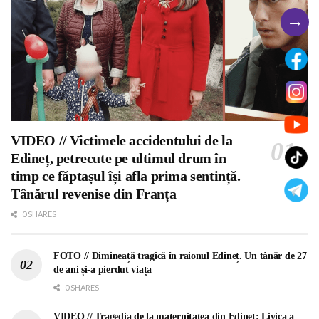
→
VIDEO // Victimele accidentului de la
Edineț, petrecute pe ultimul drum în
timp ce făptașul își afla prima sentință.
Tânărul revenise din Franța
0 SHARES
FOTO // Dimineață tragică în raionul Edineț. Un tânăr de 27
de ani și-a pierdut viața
0 SHARES
VIDEO // Tragedia de la maternitatea din Edineț: Livica a