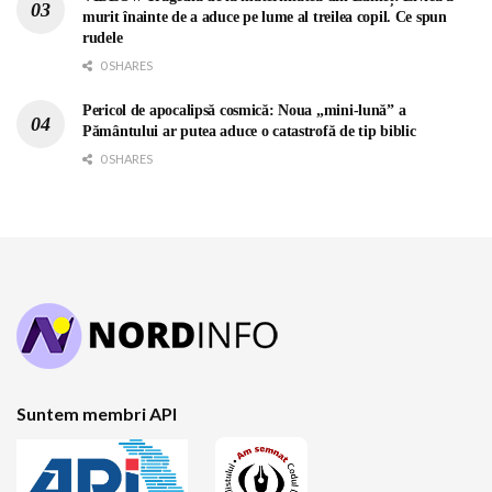
murit înainte de a aduce pe lume al treilea copil. Ce spun
rudele
0 SHARES
Pericol de apocalipsă cosmică: Noua „mini-lună” a
Pământului ar putea aduce o catastrofă de tip biblic
0 SHARES
Suntem membri API