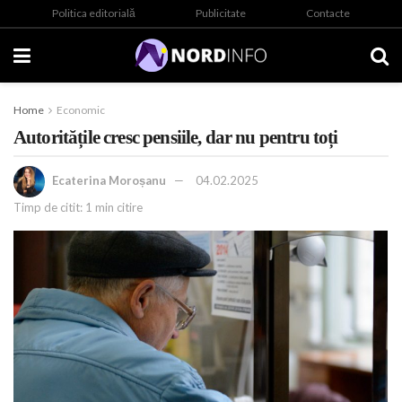
Politica editorială
Publicitate
Contacte
Home
Economic
Autoritățile cresc pensiile, dar nu pentru toți
Ecaterina Moroșanu
04.02.2025
Timp de citit: 1 min citire