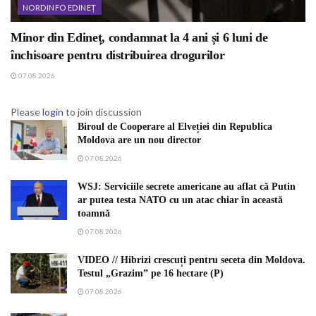
NORDINFO EDINEȚ
Minor din Edineț, condamnat la 4 ani și 6 luni de
închisoare pentru distribuirea drogurilor
07.08.2026
Please
login
to join discussion
Biroul de Cooperare al Elveției din Republica
Moldova are un nou director
07.08.2026
WSJ: Serviciile secrete americane au aflat că Putin
ar putea testa NATO cu un atac chiar în această
toamnă
07.08.2026
VIDEO // Hibrizi crescuți pentru seceta din Moldova.
Testul „Grazim” pe 16 hectare (P)
07.08.2026