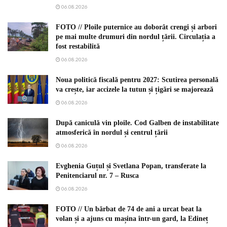
06.08.2026
FOTO // Ploile puternice au doborât crengi și arbori
pe mai multe drumuri din nordul țării. Circulația a
fost restabilită
06.08.2026
Noua politică fiscală pentru 2027: Scutirea personală
va crește, iar accizele la tutun și țigări se majorează
06.08.2026
După caniculă vin ploile. Cod Galben de instabilitate
atmosferică în nordul și centrul țării
06.08.2026
Evghenia Guțul și Svetlana Popan, transferate la
Penitenciarul nr. 7 – Rusca
06.08.2026
FOTO // Un bărbat de 74 de ani a urcat beat la
volan și a ajuns cu mașina într-un gard, la Edineț