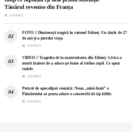
Tânărul revenise din Franța
0 SHARES
FOTO // Dimineață tragică în raionul Edineț. Un tânăr de 27
de ani și-a pierdut viața
0 SHARES
VIDEO // Tragedia de la maternitatea din Edineț: Livica a
murit înainte de a aduce pe lume al treilea copil. Ce spun
rudele
0 SHARES
Pericol de apocalipsă cosmică: Noua „mini-lună” a
Pământului ar putea aduce o catastrofă de tip biblic
0 SHARES