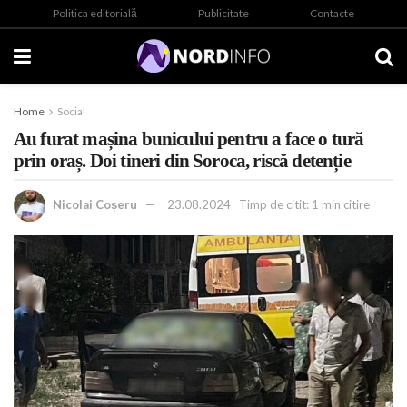
Politica editorială
Publicitate
Contacte
Home
Social
Au furat mașina bunicului pentru a face o tură
prin oraș. Doi tineri din Soroca, riscă detenție
Nicolai Coșeru
23.08.2024
Timp de citit: 1 min citire