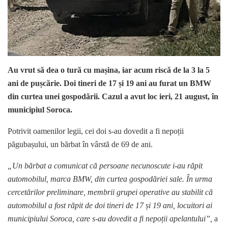
Au vrut să dea o tură cu mașina, iar acum riscă de la 3 la 5
ani de pușcărie. Doi tineri de 17 și 19 ani au furat un BMW
din curtea unei gospodării. Cazul a avut loc ieri, 21 august, în
municipiul Soroca.
Potrivit oamenilor legii, cei doi s-au dovedit a fi nepoții
păgubașului, un bărbat în vârstă de 69 de ani.
„Un bărbat a comunicat că persoane necunoscute i-au răpit
automobilul, marca BMW, din curtea gospodăriei sale. În urma
cercetărilor preliminare, membrii grupei operative au stabilit că
automobilul a fost răpit de doi tineri de 17 și 19 ani, locuitori ai
municipiului Soroca, care s-au dovedit a fi nepoții apelantului”,
a