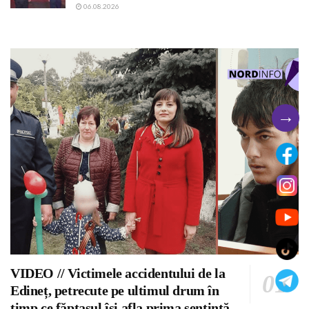
06.08.2026
→
VIDEO // Victimele accidentului de la
Edineț, petrecute pe ultimul drum în
timp ce făptașul își afla prima sentință.