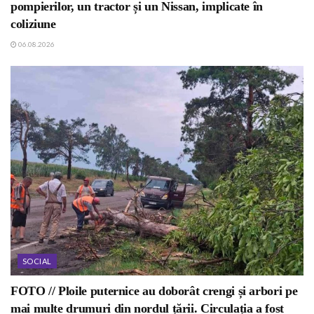
pompierilor, un tractor și un Nissan, implicate în
coliziune
06.08.2026
SOCIAL
FOTO // Ploile puternice au doborât crengi și arbori pe
mai multe drumuri din nordul țării. Circulația a fost