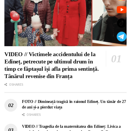
VIDEO // Victimele accidentului de la
Edineț, petrecute pe ultimul drum în
timp ce făptașul își afla prima sentință.
Tânărul revenise din Franța
0 SHARES
FOTO // Dimineață tragică în raionul Edineț. Un tânăr de 27
de ani și-a pierdut viața
0 SHARES
VIDEO // Tragedia de la maternitatea din Edineț: Livica a