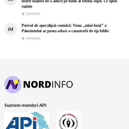
murit înainte de a aduce pe lume al treilea copil. Ce spun
rudele
0 SHARES
Pericol de apocalipsă cosmică: Noua „mini-lună” a
Pământului ar putea aduce o catastrofă de tip biblic
0 SHARES
Suntem membri API