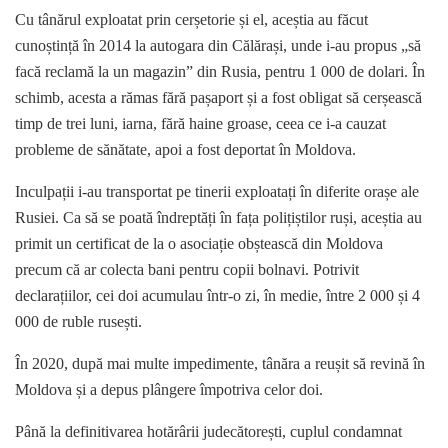
Cu tânărul exploatat prin cerșetorie și el, aceștia au făcut
cunoștință în 2014 la autogara din Călărași, unde i-au propus „să
facă reclamă la un magazin” din Rusia, pentru 1 000 de dolari. În
schimb, acesta a rămas fără pașaport și a fost obligat să cerșească
timp de trei luni, iarna, fără haine groase, ceea ce i-a cauzat
probleme de sănătate, apoi a fost deportat în Moldova.
Inculpații i-au transportat pe tinerii exploatați în diferite orașe ale
Rusiei. Ca să se poată îndreptăți în fața polițiștilor ruși, aceștia au
primit un certificat de la o asociație obștească din Moldova
precum că ar colecta bani pentru copii bolnavi. Potrivit
declarațiilor, cei doi acumulau într-o zi, în medie, între 2 000 și 4
000 de ruble rusești.
În 2020, după mai multe impedimente, tânăra a reușit să revină în
Moldova și a depus plângere împotriva celor doi.
Până la definitivarea hotărârii judecătorești, cuplul condamnat