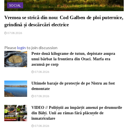
SOCIAL
Vremea se strică din nou: Cod Galben de ploi puternice,
grindină și descărcări electrice
07.08.2026
Please
login
to join discussion
Peste două kilograme de tutun, depistate asupra
unui bărbat la frontiera din Otaci. Marfa era
ascunsă pe corp
07.08.2026
Ultimele baraje de protecție de pe Nistru au fost
demontate
07.08.2026
VIDEO // Polițiștii au împărțit amenzi pe drumurile
din Bălți. Unii au rămas fără plăcuțele de
înmatriculare
07.08.2026