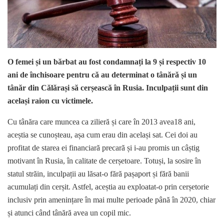
O femei și un bărbat au fost condamnați la 9 și respectiv 10
ani de închisoare pentru că au determinat o tânără și un
tânăr din Călărași să cerșească în Rusia. Inculpații sunt din
același raion cu victimele.
Cu tânăra care muncea ca zilieră și care în 2013 avea18 ani,
aceștia se cunoșteau, așa cum erau din același sat. Cei doi au
profitat de starea ei financiară precară și i-au promis un câștig
motivant în Rusia, în calitate de cerșetoare. Totuși, la sosire în
statul străin, inculpații au lăsat-o fără pașaport și fără banii
acumulați din cerșit. Astfel, aceștia au exploatat-o prin cerșetorie
inclusiv prin amenințare în mai multe perioade până în 2020, chiar
și atunci când tânără avea un copil mic.