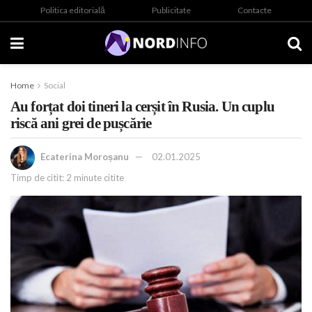
Politica editorială
Publicitate
Contacte
Home
Social
Au forțat doi tineri la cerșit în Rusia. Un cuplu
riscă ani grei de pușcărie
Ecaterina Moroșanu
02.01.2025
Timp de citit: 2 minute citite