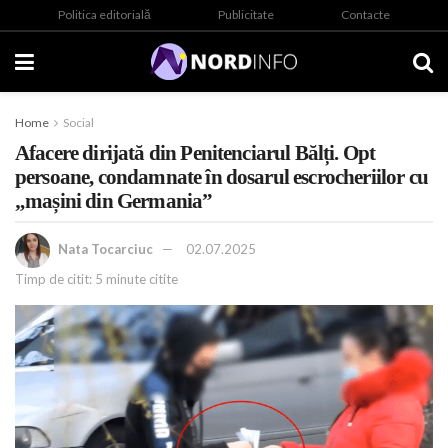
Politica editorială
Publicitate
Contacte
Home
Social
Afacere dirijată din Penitenciarul Bălți. Opt
persoane, condamnate în dosarul escrocheriilor cu
„mașini din Germania”
Nata Tocarciuc
02.07.2025
Timp de citit: 5 minute citite