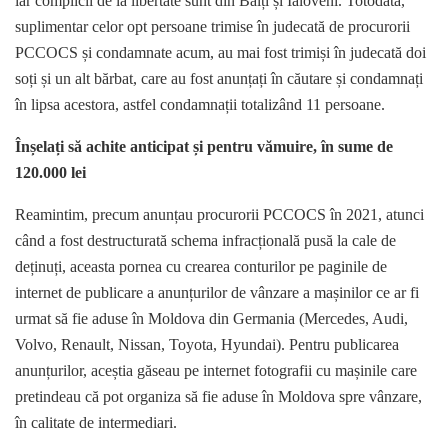
iar complicii de la libertate sunt din Bălți și Ialoveni. Totodată,
suplimentar celor opt persoane trimise în judecată de procurorii
PCCOCS și condamnate acum, au mai fost trimiși în judecată doi
soți și un alt bărbat, care au fost anunțați în căutare și condamnați
în lipsa acestora, astfel condamnații totalizând 11 persoane.
Înșelați să achite anticipat și pentru vămuire, în sume de
120.000 lei
Reamintim, precum anunțau procurorii PCCOCS în 2021, atunci
când a fost destructurată schema infracțională pusă la cale de
deținuți, aceasta pornea cu crearea conturilor pe paginile de
internet de publicare a anunțurilor de vânzare a mașinilor ce ar fi
urmat să fie aduse în Moldova din Germania (Mercedes, Audi,
Volvo, Renault, Nissan, Toyota, Hyundai). Pentru publicarea
anunțurilor, aceștia găseau pe internet fotografii cu mașinile care
pretindeau că pot organiza să fie aduse în Moldova spre vânzare,
în calitate de intermediari.