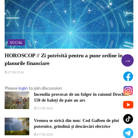
SOCIAL
HOROSCOP // Zi potrivită pentru a pune ordine în
→
planurile financiare
07.08.2026
Please
login
to join discussion
Incendiu provocat de un fulger în raionul Drochia:
150 de baloți de paie au ars
07.08.2026
Vremea se strică din nou: Cod Galben de ploi
puternice, grindină și descărcări electrice
07.08.2026