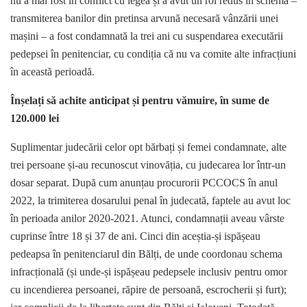
nu a mai fost în conflict cu legea și a avut un rol redus în schemă –
transmiterea banilor din pretinsa arvună necesară vânzării unei
mașini – a fost condamnată la trei ani cu suspendarea executării
pedepsei în penitenciar, cu condiția că nu va comite alte infracțiuni
în această perioadă.
Înșelați să achite anticipat și pentru vămuire, în sume de
120.000 lei
Suplimentar judecării celor opt bărbați și femei condamnate, alte
trei persoane și-au recunoscut vinovăția, cu judecarea lor într-un
dosar separat. După cum anunțau procurorii PCCOCS în anul
2022, la trimiterea dosarului penal în judecată, faptele au avut loc
în perioada anilor 2020-2021. Atunci, condamnații aveau vârste
cuprinse între 18 și 37 de ani. Cinci din aceștia-și ispășeau
pedeapsa în penitenciarul din Bălți, de unde coordonau schema
infracțională (și unde-și ispășeau pedepsele inclusiv pentru omor
cu incendierea persoanei, răpire de persoană, escrocherii și furt);