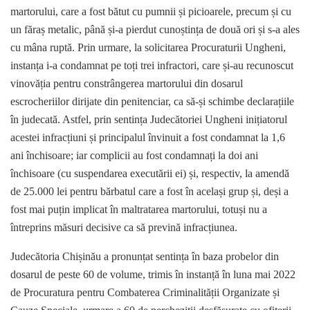
martorului, care a fost bătut cu pumnii și picioarele, precum și cu
un făraș metalic, până și-a pierdut cunoștința de două ori și s-a ales
cu mâna ruptă. Prin urmare, la solicitarea Procuraturii Ungheni,
instanța i-a condamnat pe toți trei infractori, care și-au recunoscut
vinovăția pentru constrângerea martorului din dosarul
escrocheriilor dirijate din penitenciar, ca să-și schimbe declarațiile
în judecată. Astfel, prin sentința Judecătoriei Ungheni inițiatorul
acestei infracțiuni și principalul învinuit a fost condamnat la 1,6
ani închisoare; iar complicii au fost condamnați la doi ani
închisoare (cu suspendarea executării ei) și, respectiv, la amendă
de 25.000 lei pentru bărbatul care a fost în același grup și, deși a
fost mai puțin implicat în maltratarea martorului, totuși nu a
întreprins măsuri decisive ca să prevină infracțiunea.
Judecătoria Chișinău a pronunțat sentința în baza probelor din
dosarul de peste 60 de volume, trimis în instanță în luna mai 2022
de Procuratura pentru Combaterea Criminalității Organizate și