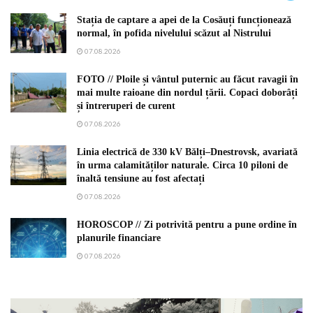
Stația de captare a apei de la Cosăuți funcționează
normal, în pofida nivelului scăzut al Nistrului
07.08.2026
FOTO // Ploile și vântul puternic au făcut ravagii în
mai multe raioane din nordul țării. Copaci doborâți
și întreruperi de curent
07.08.2026
Linia electrică de 330 kV Bălți–Dnestrovsk, avariată
în urma calamităților naturale. Circa 10 piloni de
înaltă tensiune au fost afectați
07.08.2026
HOROSCOP // Zi potrivită pentru a pune ordine în
planurile financiare
07.08.2026