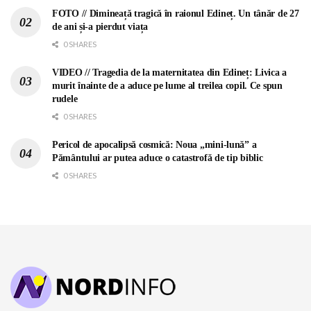
FOTO // Dimineață tragică în raionul Edineț. Un tânăr de 27
de ani și-a pierdut viața
0 SHARES
VIDEO // Tragedia de la maternitatea din Edineț: Livica a
murit înainte de a aduce pe lume al treilea copil. Ce spun
rudele
0 SHARES
Pericol de apocalipsă cosmică: Noua „mini-lună” a
Pământului ar putea aduce o catastrofă de tip biblic
0 SHARES