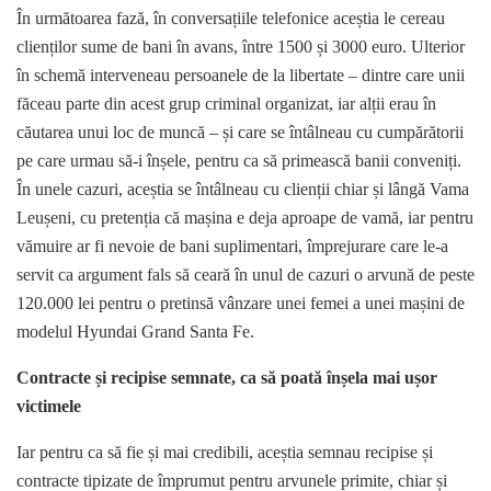
În următoarea fază, în conversațiile telefonice aceștia le cereau
clienților sume de bani în avans, între 1500 și 3000 euro. Ulterior
în schemă interveneau persoanele de la libertate – dintre care unii
făceau parte din acest grup criminal organizat, iar alții erau în
căutarea unui loc de muncă – și care se întâlneau cu cumpărătorii
pe care urmau să-i înșele, pentru ca să primească banii conveniți.
În unele cazuri, aceștia se întâlneau cu clienții chiar și lângă Vama
Leușeni, cu pretenția că mașina e deja aproape de vamă, iar pentru
vămuire ar fi nevoie de bani suplimentari, împrejurare care le-a
servit ca argument fals să ceară în unul de cazuri o arvună de peste
120.000 lei pentru o pretinsă vânzare unei femei a unei mașini de
modelul Hyundai Grand Santa Fe.
Contracte și recipise semnate, ca să poată înșela mai ușor
victimele
Iar pentru ca să fie și mai credibili, aceștia semnau recipise și
contracte tipizate de împrumut pentru arvunele primite, chiar și