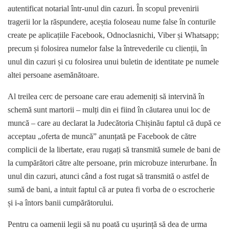
autentificat notarial într-unul din cazuri. În scopul prevenirii
tragerii lor la răspundere, aceștia foloseau nume false în conturile
create pe aplicațiile Facebook, Odnoclasnichi, Viber și Whatsapp;
precum și folosirea numelor false la întrevederile cu clienții, în
unul din cazuri și cu folosirea unui buletin de identitate pe numele
altei persoane asemănătoare.
Al treilea cerc de persoane care erau ademeniți să intervină în
schemă sunt martorii – mulți din ei fiind în căutarea unui loc de
muncă – care au declarat la Judecătoria Chișinău faptul că după ce
acceptau „oferta de muncă” anunțată pe Facebook de către
complicii de la libertate, erau rugați să transmită sumele de bani de
la cumpărători către alte persoane, prin microbuze interurbane. În
unul din cazuri, atunci când a fost rugat să transmită o astfel de
sumă de bani, a intuit faptul că ar putea fi vorba de o escrocherie
și i-a întors banii cumpărătorului.
Pentru ca oamenii legii să nu poată cu ușurință să dea de urma