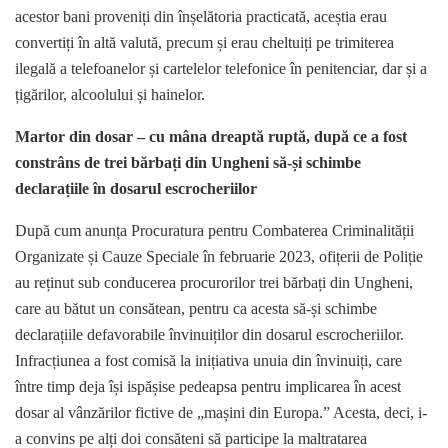
acestor bani proveniți din înșelătoria practicată, aceștia erau
convertiți în altă valută, precum și erau cheltuiți pe trimiterea
ilegală a telefoanelor și cartelelor telefonice în penitenciar, dar și a
țigărilor, alcoolului și hainelor.
Martor din dosar – cu mâna dreaptă ruptă, după ce a fost
constrâns de trei bărbați din Ungheni să-și schimbe
declarațiile în dosarul escrocheriilor
După cum anunța Procuratura pentru Combaterea Criminalității
Organizate și Cauze Speciale în februarie 2023, ofițerii de Poliție
au reținut sub conducerea procurorilor trei bărbați din Ungheni,
care au bătut un consătean, pentru ca acesta să-și schimbe
declarațiile defavorabile învinuiților din dosarul escrocheriilor.
Infracțiunea a fost comisă la inițiativa unuia din învinuiți, care
între timp deja își ispășise pedeapsa pentru implicarea în acest
dosar al vânzărilor fictive de „mașini din Europa.” Acesta, deci, i-
a convins pe alți doi consăteni să participe la maltratarea