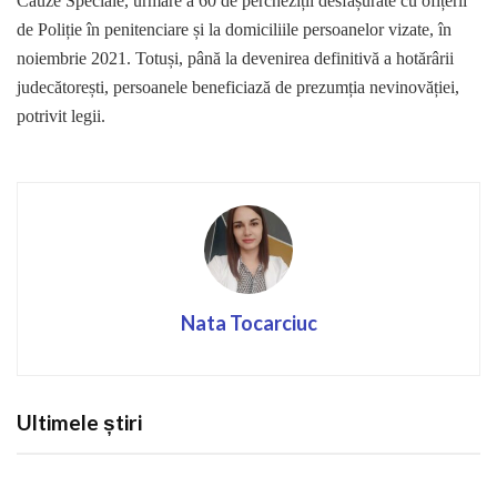
Cauze Speciale, urmare a 60 de percheziții desfășurate cu ofițerii
de Poliție în penitenciare și la domiciliile persoanelor vizate, în
noiembrie 2021. Totuși, până la devenirea definitivă a hotărârii
judecătorești, persoanele beneficiază de prezumția nevinovăției,
potrivit legii.
Nata Tocarciuc
Ultimele știri