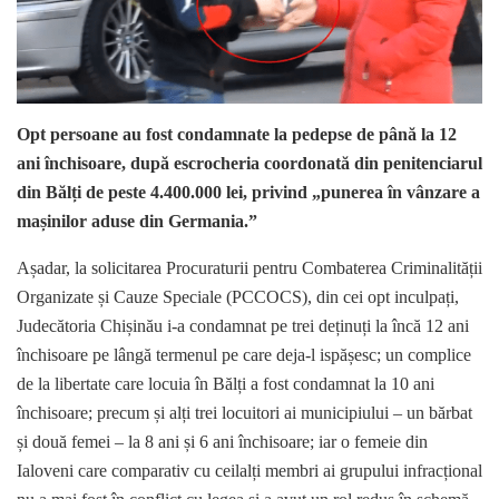
Opt persoane au fost condamnate la pedepse de până la 12
ani închisoare, după escrocheria coordonată din penitenciarul
din Bălți de peste 4.400.000 lei, privind „punerea în vânzare a
mașinilor aduse din Germania.”
Așadar, la solicitarea Procuraturii pentru Combaterea Criminalității
Organizate și Cauze Speciale (PCCOCS), din cei opt inculpați,
Judecătoria Chișinău i-a condamnat pe trei deținuți la încă 12 ani
închisoare pe lângă termenul pe care deja-l ispășesc; un complice
de la libertate care locuia în Bălți a fost condamnat la 10 ani
închisoare; precum și alți trei locuitori ai municipiului – un bărbat
și două femei – la 8 ani și 6 ani închisoare; iar o femeie din
Ialoveni care comparativ cu ceilalți membri ai grupului infracțional