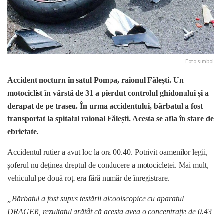
Foto simbol
Accident nocturn în satul Pompa, raionul Fălești. Un
motociclist în vârstă de 31 a pierdut controlul ghidonului și a
derapat de pe traseu. În urma accidentului, bărbatul a fost
transportat la spitalul raional Fălești. Acesta se afla în stare de
ebrietate.
Accidentul rutier a avut loc la ora 00.40. Potrivit oamenilor legii,
șoferul nu deținea dreptul de conducere a motocicletei. Mai mult,
vehiculul pe două roți era fără număr de înregistrare.
„Bărbatul a fost supus testării alcoolscopice cu aparatul
DRAGER, rezultatul arătât că acesta avea o concentrație de 0.43