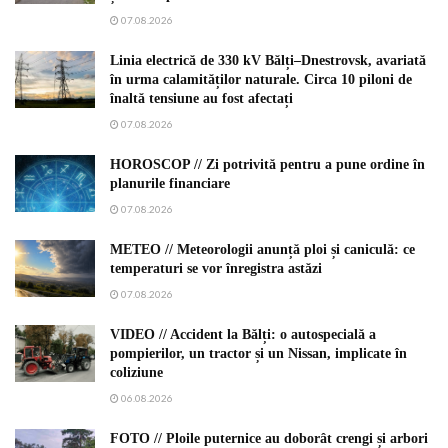
07.08.2026
Linia electrică de 330 kV Bălți–Dnestrovsk, avariată
în urma calamităților naturale. Circa 10 piloni de
înaltă tensiune au fost afectați
07.08.2026
HOROSCOP // Zi potrivită pentru a pune ordine în
planurile financiare
07.08.2026
METEO // Meteorologii anunță ploi și caniculă: ce
temperaturi se vor înregistra astăzi
07.08.2026
VIDEO // Accident la Bălți: o autospecială a
pompierilor, un tractor și un Nissan, implicate în
coliziune
06.08.2026
FOTO // Ploile puternice au doborât crengi și arbori