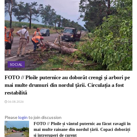
SOCIAL
FOTO // Ploile puternice au doborât crengi și arbori pe
mai multe drumuri din nordul țării. Circulația a fost
restabilită
06.08.2026
Please
login
to join discussion
FOTO // Ploile și vântul puternic au făcut ravagii în
mai multe raioane din nordul țării. Copaci doborâți
și întreruperi de curent