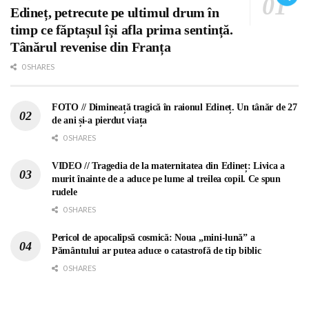
Edineț, petrecute pe ultimul drum în
timp ce făptașul își afla prima sentință.
Tânărul revenise din Franța
0 SHARES
FOTO // Dimineață tragică în raionul Edineț. Un tânăr de 27
de ani și-a pierdut viața
0 SHARES
VIDEO // Tragedia de la maternitatea din Edineț: Livica a
murit înainte de a aduce pe lume al treilea copil. Ce spun
rudele
0 SHARES
Pericol de apocalipsă cosmică: Noua „mini-lună” a
Pământului ar putea aduce o catastrofă de tip biblic
0 SHARES