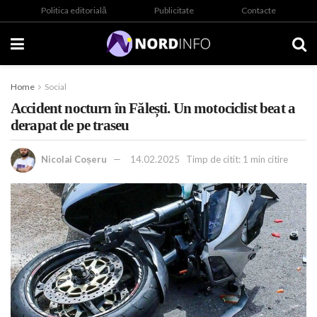
Politica editorială
Publicitate
Contacte
Home
Social
Accident nocturn în Fălești. Un motociclist beat a
derapat de pe traseu
Nicolai Coșeru
14.02.2025
Timp de citit: 1 min citire