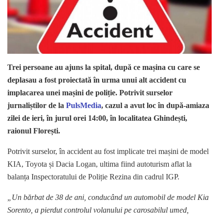
Trei persoane au ajuns la spital, după ce mașina cu care se
deplasau a fost proiectată în urma unui alt accident cu
implacarea unei mașini de poliție. Potrivit surselor
jurnaliștilor de la
PulsMedia
, cazul a avut loc în după-amiaza
zilei de ieri, în jurul orei 14:00, în localitatea Ghindești,
raionul Florești.
Potrivit surselor, în accident au fost implicate trei mașini de model
KIA, Toyota și Dacia Logan, ultima fiind autoturism aflat la
balanța Inspectoratului de Poliție Rezina din cadrul IGP.
„Un bărbat de 38 de ani, conducând un automobil de model Kia
Sorento, a pierdut controlul volanului pe carosabilul umed,