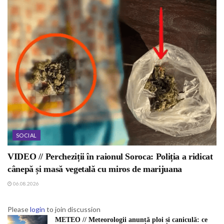
SOCIAL
VIDEO // Percheziții în raionul Soroca: Poliția a ridicat
cânepă și masă vegetală cu miros de marijuana
06.08.2026
Please
login
to join discussion
METEO // Meteorologii anunță ploi și caniculă: ce