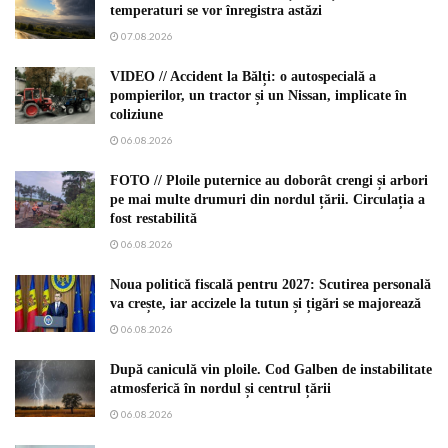
temperaturi se vor înregistra astăzi
07.08.2026
VIDEO // Accident la Bălți: o autospecială a
pompierilor, un tractor și un Nissan, implicate în
coliziune
06.08.2026
FOTO // Ploile puternice au doborât crengi și arbori
pe mai multe drumuri din nordul țării. Circulația a
fost restabilită
06.08.2026
Noua politică fiscală pentru 2027: Scutirea personală
va crește, iar accizele la tutun și țigări se majorează
06.08.2026
După caniculă vin ploile. Cod Galben de instabilitate
atmosferică în nordul și centrul țării
06.08.2026