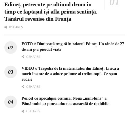
Edineț, petrecute pe ultimul drum în
timp ce făptașul își afla prima sentință.
Tânărul revenise din Franța
0 SHARES
FOTO // Dimineață tragică în raionul Edineț. Un tânăr de 27
de ani și-a pierdut viața
0 SHARES
VIDEO // Tragedia de la maternitatea din Edineț: Livica a
murit înainte de a aduce pe lume al treilea copil. Ce spun
rudele
0 SHARES
Pericol de apocalipsă cosmică: Noua „mini-lună” a
Pământului ar putea aduce o catastrofă de tip biblic
0 SHARES