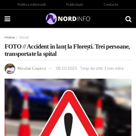
Politica editorială
Publicitate
Contacte
Home
Social
FOTO // Accident în lanț la Florești. Trei persoane,
transportate la spital
Nicolai Coșeru
08.10.2025
Timp de citit: 1 min citire