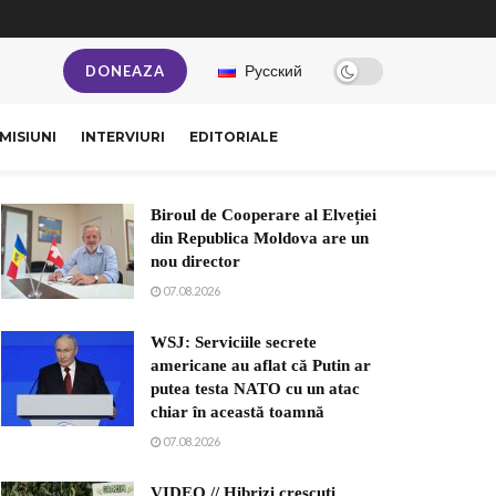
Русский
DONEAZA
MISIUNI
INTERVIURI
EDITORIALE
Biroul de Cooperare al Elveției
din Republica Moldova are un
nou director
07.08.2026
WSJ: Serviciile secrete
americane au aflat că Putin ar
putea testa NATO cu un atac
chiar în această toamnă
07.08.2026
VIDEO // Hibrizi crescuți