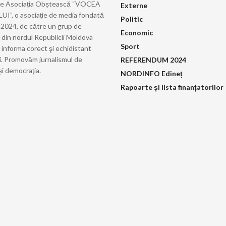
de Asociația Obștească “VOCEA
Externe
”, o asociație de media fondată
Politic
ie 2024, de către un grup de
Economic
i din nordul Republicii Moldova
Sport
 informa corect şi echidistant
i. Promovăm jurnalismul de
REFERENDUM 2024
și democraţia.
NORDINFO Edineț
Rapoarte și lista finanțatorilor