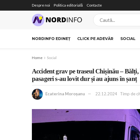
Despre noi
Politica editorială
Contacte
NORDINFO EDINEȚ
CLICK PE ADEVĂR
SOCIAL
Home
Social
Accident grav pe traseul Chișinău – Bălți,
pasageri s-au lovit dur și au ajuns în șanț
Ecaterina Moroșanu
22.12.2024
Timp de citi