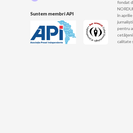
fondat 
NORDULUI
Suntem membri API
în april
jurnalișt
pentru a
cetăţeni
calitate 