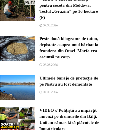
pentru seceta din Moldova.
Testul „Grazim” pe 16 hectare
(P)
07.08.2026
Peste două kilograme de tutun,
depistate asupra unui bărbat la
frontiera din Otaci. Marfa era
ascunsă pe corp
07.08.2026
Ultimele baraje de protecție de
pe Nistru au fost demontate
07.08.2026
VIDEO // Polițiștii au împărțit
amenzi pe drumurile din Bălți.
Unii au rămas fără plăcuțele de
înmatriculare