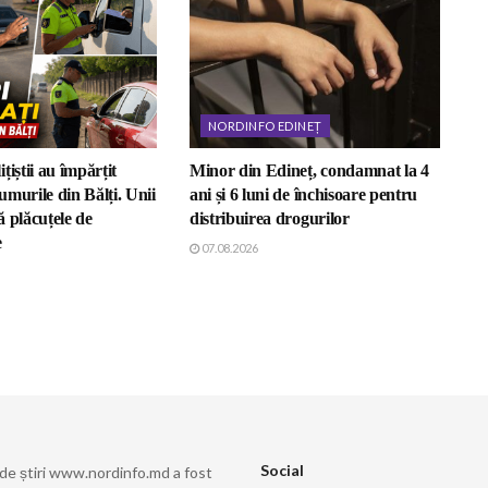
NORDINFO EDINEȚ
țiștii au împărțit
Minor din Edineț, condamnat la 4
murile din Bălți. Unii
ani și 6 luni de închisoare pentru
 plăcuțele de
distribuirea drogurilor
e
07.08.2026
Social
 de știri www.nordinfo.md a fost