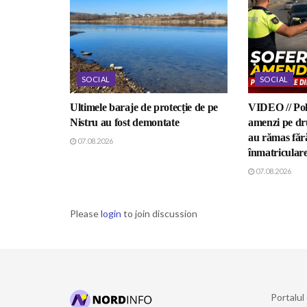
SOCIAL
SOCIAL
Ultimele baraje de protecție de pe
VIDEO // Poli
Nistru au fost demontate
amenzi pe dru
au rămas fără
07.08.2026
înmatricular
07.08.2026
Please
login
to join discussion
Portalul