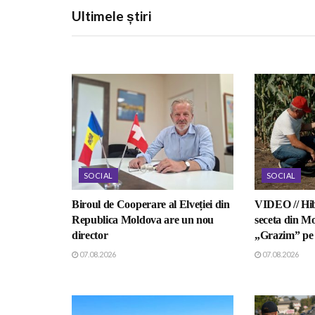
Ultimele știri
SOCIAL
SOCIAL
Biroul de Cooperare al Elveției din
VIDEO // Hib
Republica Moldova are un nou
seceta din Mo
director
„Grazim” pe 
07.08.2026
07.08.2026