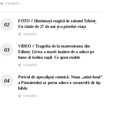
0 SHARES
FOTO // Dimineață tragică în raionul Edineț.
Un tânăr de 27 de ani și-a pierdut viața
0 SHARES
VIDEO // Tragedia de la maternitatea din
Edineț: Livica a murit înainte de a aduce pe
lume al treilea copil. Ce spun rudele
0 SHARES
Pericol de apocalipsă cosmică: Noua „mini-lună”
a Pământului ar putea aduce o catastrofă de tip
biblic
0 SHARES