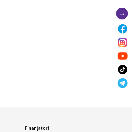
→
Finanțatori