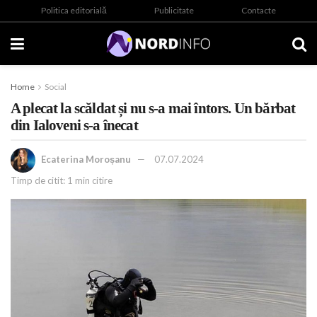
Politica editorială
Publicitate
Contacte
Home
Social
A plecat la scăldat și nu s-a mai întors. Un bărbat
din Ialoveni s-a înecat
Ecaterina Moroșanu
07.07.2024
Timp de citit: 1 min citire