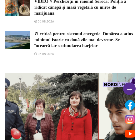
VIDEO // Percheziții în raionul Soroca: Poliția a
ridicat cânepă și masă vegetală cu miros de
marijuana
06.08.2026
Zi critică pentru sistemul energetic. Dunărea a atins
minimul istoric cu două zile mai devreme. Se
încearcă iar scufundarea barjelor
06.08.2026
→