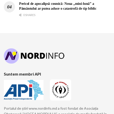
Pericol de apocalipsă cosmică: Noua „mini-lună” a
Pământului ar putea aduce o catastrofă de tip biblic
0 SHARES
Suntem membri API
Portalul de știri www.nordinfo.md a fost fondat de Asociația
Obștească “VOCEA NORDULUI”, o asociație de media fondată în