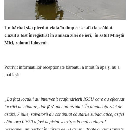
Un bărbat și-a pierdut viața în timp ce se afla la scăldat.
Cazul a fost înregistrat în amiaza zilei de ieri, în satul Mileștii
Mici, raionul Ialoveni.
Potrivit informațiilor recepționate bărbatul a intrat în apă și nu a
mai ieșit.
„La fața locului au intervenit scafandrierii IGSU care au efectuat
lucrări de căutare, dar fără nici un rezultat. În dimineața zilei de
astăzi, 7 iulie, salvatorii au continuat căutările subacvatice, astfel
către ora 09:30 a fost depistat și extras la mal cadavrul
persoanei, un bărbat în vârstă de 53 de ani. Toate circumstanțele