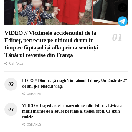
VIDEO // Victimele accidentului de la
Edineț, petrecute pe ultimul drum în
timp ce făptașul își afla prima sentință.
Tânărul revenise din Franța
0 SHARES
FOTO // Dimineață tragică în raionul Edineț. Un tânăr de 27
de ani și-a pierdut viața
0 SHARES
VIDEO // Tragedia de la maternitatea din Edineț: Livica a
murit înainte de a aduce pe lume al treilea copil. Ce spun
rudele
0 SHARES