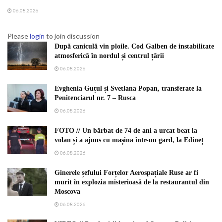
06.08.2026
Please
login
to join discussion
După caniculă vin ploile. Cod Galben de instabilitate
atmosferică în nordul și centrul țării
06.08.2026
Evghenia Guțul și Svetlana Popan, transferate la
Penitenciarul nr. 7 – Rusca
06.08.2026
FOTO // Un bărbat de 74 de ani a urcat beat la
volan și a ajuns cu mașina într-un gard, la Edineț
06.08.2026
Ginerele șefului Forțelor Aerospațiale Ruse ar fi
murit în explozia misterioasă de la restaurantul din
Moscova
06.08.2026