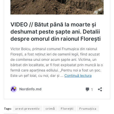
Tags:
arest preventiv
crimă
Florești
Frumușica