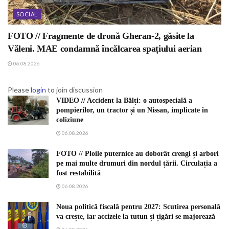
SOCIAL
FOTO // Fragmente de dronă Gheran-2, găsite la
Văleni. MAE condamnă încălcarea spațiului aerian
06.08.2026
Please
login
to join discussion
VIDEO // Accident la Bălți: o autospecială a
pompierilor, un tractor și un Nissan, implicate în
coliziune
06.08.2026
FOTO // Ploile puternice au doborât crengi și arbori
pe mai multe drumuri din nordul țării. Circulația a
fost restabilită
06.08.2026
Noua politică fiscală pentru 2027: Scutirea personală
va crește, iar accizele la tutun și țigări se majorează