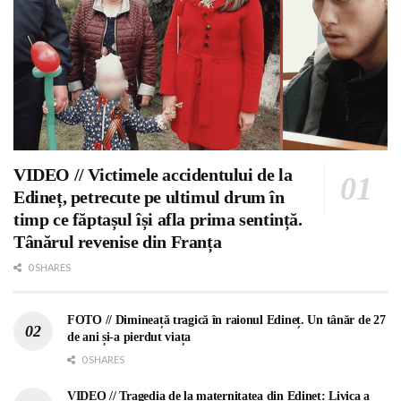
VIDEO // Victimele accidentului de la
Edineț, petrecute pe ultimul drum în
timp ce făptașul își afla prima sentință.
Tânărul revenise din Franța
0 SHARES
FOTO // Dimineață tragică în raionul Edineț. Un tânăr de 27
de ani și-a pierdut viața
0 SHARES
VIDEO // Tragedia de la maternitatea din Edineț: Livica a