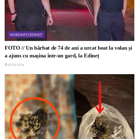
NORDINFO EDINEȚ
FOTO // Un bărbat de 74 de ani a urcat beat la volan și
a ajuns cu mașina într-un gard, la Edineț
06.08.2026