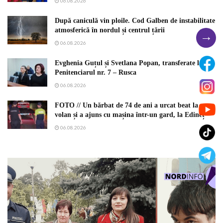
06.08.2026
După caniculă vin ploile. Cod Galben de instabilitate
atmosferică în nordul și centrul țării
→
06.08.2026
Evghenia Guțul și Svetlana Popan, transferate la
Penitenciarul nr. 7 – Rusca
06.08.2026
FOTO // Un bărbat de 74 de ani a urcat beat la
volan și a ajuns cu mașina într-un gard, la Edineț
06.08.2026