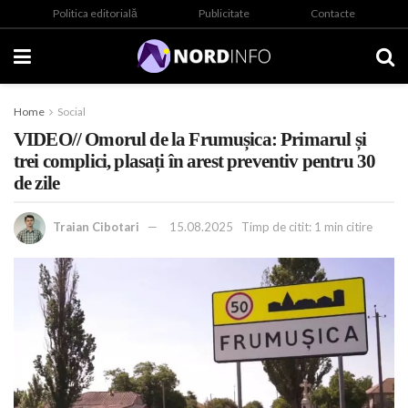
Politica editorială
Publicitate
Contacte
Home
Social
VIDEO// Omorul de la Frumușica: Primarul și
trei complici, plasați în arest preventiv pentru 30
de zile
Traian Cibotari
15.08.2025
Timp de citit: 1 min citire