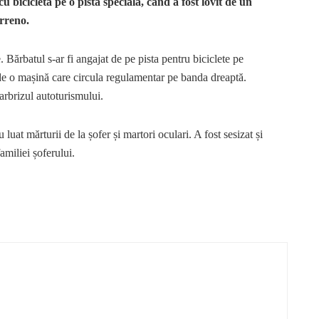
cu bicicleta pe o pistă specială, când a fost lovit de un
irreno.
e. Bărbatul s-ar fi angajat de pe pista pentru biciclete pe
t de o mașină care circula regulamentar pe banda dreaptă.
parbrizul autoturismului.
 luat mărturii de la șofer și martori oculari. A fost sesizat și
amiliei șoferului.