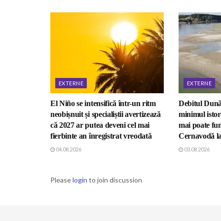
EXTERNE
EXTERNE
El Niño se intensifică într-un ritm
Debitul Dună
neobișnuit și specialiștii avertizează
minimul istor
că 2027 ar putea deveni cel mai
mai poate fun
fierbinte an înregistrat vreodată
Cernavodă la
04.08.2026
03.08.2026
Please
login
to join discussion