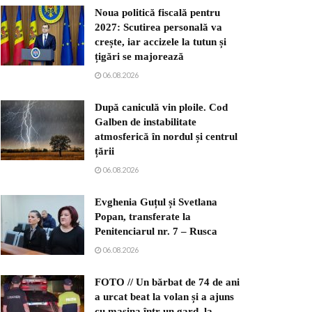
Noua politică fiscală pentru
2027: Scutirea personală va
crește, iar accizele la tutun și
țigări se majorează
06.08.2026
După caniculă vin ploile. Cod
Galben de instabilitate
atmosferică în nordul și centrul
țării
06.08.2026
Evghenia Guțul și Svetlana
Popan, transferate la
Penitenciarul nr. 7 – Rusca
06.08.2026
FOTO // Un bărbat de 74 de ani
a urcat beat la volan și a ajuns
cu mașina într-un gard, la