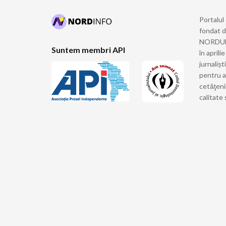
Portalul
fondat 
NORDULUI
Suntem membri API
în april
jurnalișt
pentru a
cetăţeni
calitate 