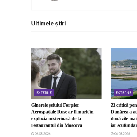
Ultimele știri
EXTERNE
EXTERNE
Ginerele șefului Forțelor
Zi critică pen
Aerospațiale Ruse ar fi murit în
Dunărea a ati
explozia misterioasă de la
două zile ma
restaurantul din Moscova
iar scufundar
06.08.2026
06.08.2026