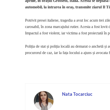
aprilie, în orașul Grosseto, Italia. Acesta se deplasa 
automobil, la intrarea în oraș, transmite ziarul Il T
Potrivit
presei italiene, tragedia a avut loc acum trei zil
carosabil, în zona marcajului rutier. Acesta a fost lovi
Impactul a fost violent, iar victima a fost proiectată în 
Poliția de stat și poliția locală au demarat o anchetă și au
procurorul de caz, iar la fața locului a ajuns și avocata f
Nata Tocarciuc