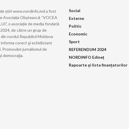
Social
 de știri www.nordinfo.md a fost
de Asociația Obștească “VOCEA
Externe
”, o asociație de media fondată
Politic
ie 2024, de către un grup de
Economic
i din nordul Republicii Moldova
Sport
 informa corect şi echidistant
i. Promovăm jurnalismul de
REFERENDUM 2024
și democraţia.
NORDINFO Edineț
Rapoarte și lista finanțatorilor