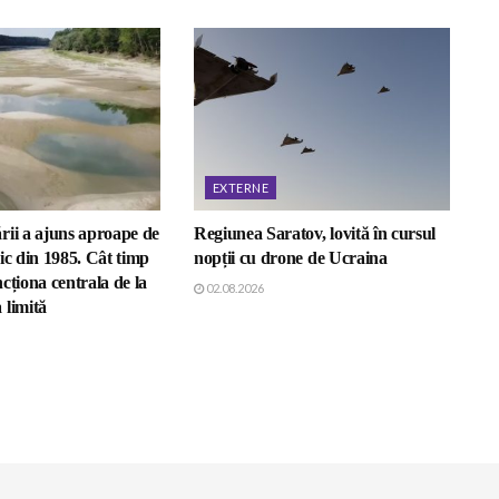
EXTERNE
rii a ajuns aproape de
Regiunea Saratov, lovită în cursul
ic din 1985. Cât timp
nopții cu drone de Ucraina
cționa centrala de la
02.08.2026
 limită