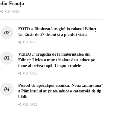
din Franța
0 SHARES
FOTO // Dimineață tragică în raionul Edineț.
Un tânăr de 27 de ani și-a pierdut viața
0 SHARES
VIDEO // Tragedia de la maternitatea din
Edineț: Livica a murit înainte de a aduce pe
lume al treilea copil. Ce spun rudele
0 SHARES
Pericol de apocalipsă cosmică: Noua „mini-lună”
a Pământului ar putea aduce o catastrofă de tip
biblic
0 SHARES