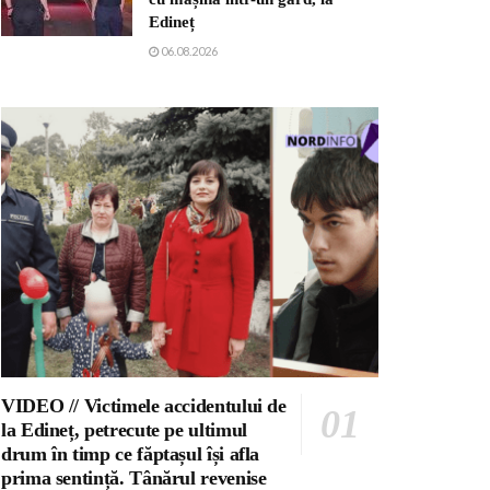
Edineț
06.08.2026
VIDEO // Victimele accidentului de
la Edineț, petrecute pe ultimul
drum în timp ce făptașul își afla
prima sentință. Tânărul revenise