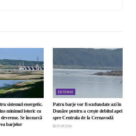
EXTERNE
tru sistemul energetic.
Patru barje vor fi scufundate azi în
ns minimul istoric cu
Dunăre pentru a creşte debitul apei
i devreme. Se încearcă
spre Centrala de la Cernavodă
ea barjelor
05.08.2026