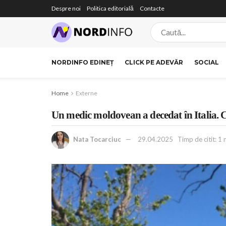
Despre noi
Politica editorială
Contacte
NORDINFO EDINEȚ
CLICK PE ADEVĂR
SOCIAL
Home
Externe
Un medic moldovean a decedat în Italia. 
Nata Tocarciuc
29.04.2025
Timp de citit: 1 m