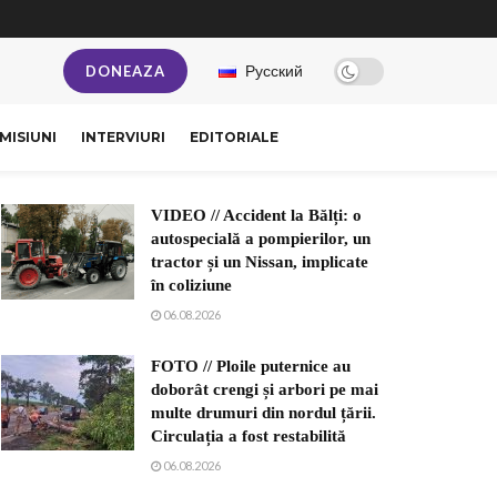
Русский
DONEAZA
MISIUNI
INTERVIURI
EDITORIALE
VIDEO // Accident la Bălți: o
autospecială a pompierilor, un
tractor și un Nissan, implicate
în coliziune
06.08.2026
FOTO // Ploile puternice au
doborât crengi și arbori pe mai
multe drumuri din nordul țării.
Circulația a fost restabilită
06.08.2026