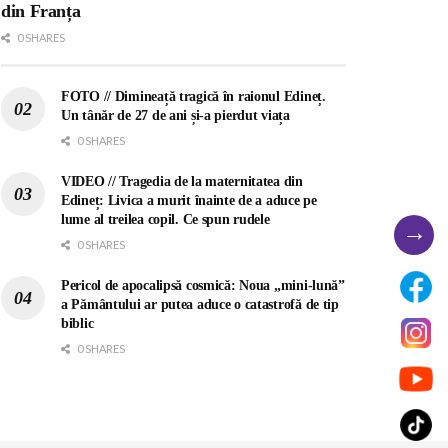
din Franța
0 SHARES
FOTO // Dimineață tragică în raionul Edineț.
Un tânăr de 27 de ani și-a pierdut viața
0 SHARES
VIDEO // Tragedia de la maternitatea din
Edineț: Livica a murit înainte de a aduce pe
lume al treilea copil. Ce spun rudele
→
0 SHARES
Pericol de apocalipsă cosmică: Noua „mini-lună”
a Pământului ar putea aduce o catastrofă de tip
biblic
0 SHARES