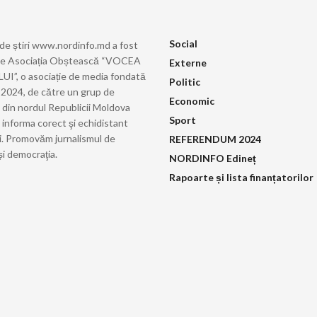
Social
 de știri www.nordinfo.md a fost
de Asociația Obștească “VOCEA
Externe
”, o asociație de media fondată
Politic
ie 2024, de către un grup de
Economic
i din nordul Republicii Moldova
Sport
 informa corect şi echidistant
i. Promovăm jurnalismul de
REFERENDUM 2024
și democraţia.
NORDINFO Edineț
Rapoarte și lista finanțatorilor