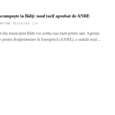
scumpește la Bălți: noul tarif aprobat de ANRE
IBOTARI
22.04.2026
0
ii din municipiul Bălți vor achita mai mult pentru apă. Agenția
e pentru Reglementare în Energetică (ANRE), a stabilit noul ...