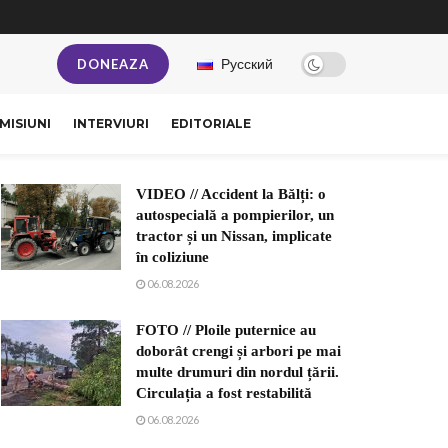
Русский
DONEAZA
MISIUNI
INTERVIURI
EDITORIALE
VIDEO // Accident la Bălți: o
autospecială a pompierilor, un
tractor și un Nissan, implicate
în coliziune
06.08.2026
FOTO // Ploile puternice au
doborât crengi și arbori pe mai
multe drumuri din nordul țării.
Circulația a fost restabilită
06.08.2026