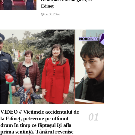
Edineț
06.08.2026
VIDEO // Victimele accidentului de
la Edineț, petrecute pe ultimul
drum în timp ce făptașul își afla
prima sentință. Tânărul revenise