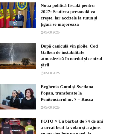
Noua politică fiscală pentru
2027: Scutirea personală va
crește, iar accizele la tutun și
țigări se majorează
06.08.2026
După caniculă vin ploile. Cod
Galben de instabilitate
atmosferică în nordul și centrul
țării
06.08.2026
Evghenia Guțul și Svetlana
Popan, transferate la
Penitenciarul nr. 7 – Rusca
06.08.2026
FOTO // Un bărbat de 74 de ani
a urcat beat la volan și a ajuns
cu mașina într-un gard, la