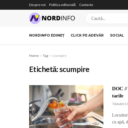
Despre noi
Politica editorială
Contacte
NORDINFO EDINEȚ
CLICK PE ADEVĂR
SOCIAL
Home
Tag
scumpire
Etichetă:
scumpire
DOC // 
tarife
TRAIAN C
Locuitori
cu apă, 