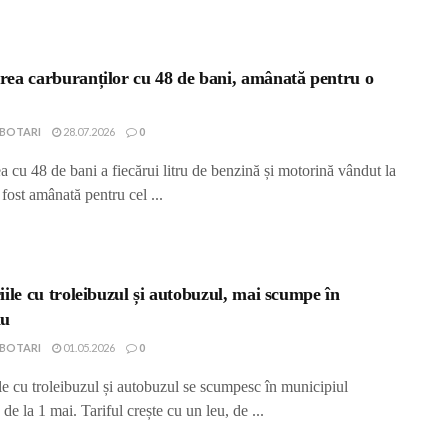
ea carburanților cu 48 de bani, amânată pentru o
IBOTARI
28.07.2026
0
 cu 48 de bani a fiecărui litru de benzină și motorină vândut la
fost amânată pentru cel ...
iile cu troleibuzul și autobuzul, mai scumpe în
ău
IBOTARI
01.05.2026
0
le cu troleibuzul și autobuzul se scumpesc în municipiul
de la 1 mai. Tariful crește cu un leu, de ...