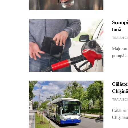
Scumpir
lună
TRAIAN C
Majorarea
pompă a 
Călător
Chișin
TRAIAN C
Călătorii
Chișinău 