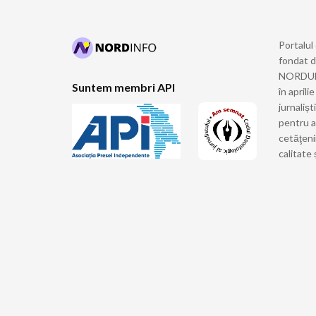
Portalul
fondat 
NORDULUI
Suntem membri API
în april
jurnalișt
pentru a
cetăţeni
calitate 