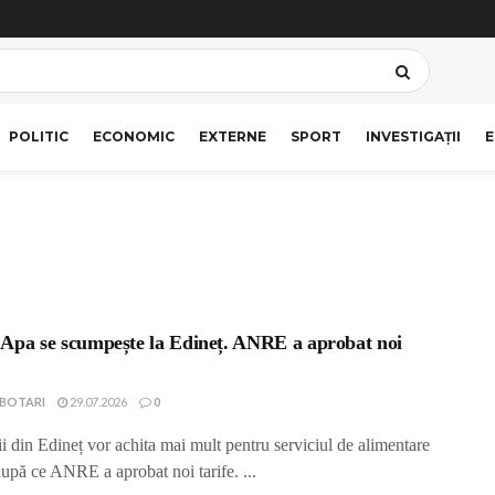
POLITIC
ECONOMIC
EXTERNE
SPORT
INVESTIGAȚII
E
Apa se scumpește la Edineț. ANRE a aprobat noi
IBOTARI
29.07.2026
0
i din Edineț vor achita mai mult pentru serviciul de alimentare
după ce ANRE a aprobat noi tarife. ...