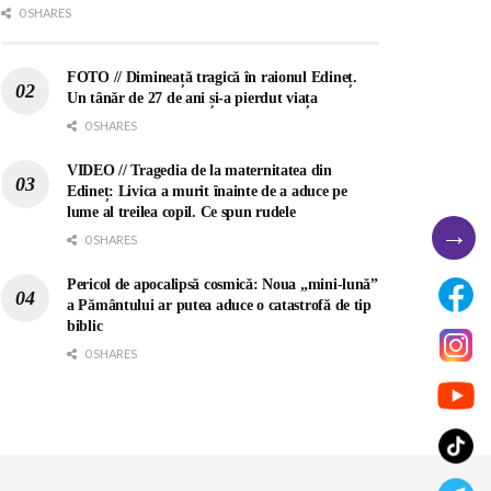
0 SHARES
FOTO // Dimineață tragică în raionul Edineț.
Un tânăr de 27 de ani și-a pierdut viața
0 SHARES
VIDEO // Tragedia de la maternitatea din
Edineț: Livica a murit înainte de a aduce pe
lume al treilea copil. Ce spun rudele
→
0 SHARES
Pericol de apocalipsă cosmică: Noua „mini-lună”
a Pământului ar putea aduce o catastrofă de tip
biblic
0 SHARES