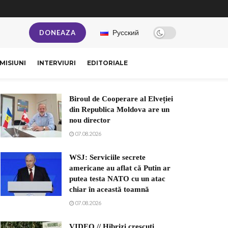
Русский
DONEAZA
MISIUNI
INTERVIURI
EDITORIALE
Biroul de Cooperare al Elveției
din Republica Moldova are un
nou director
07.08.2026
WSJ: Serviciile secrete
americane au aflat că Putin ar
putea testa NATO cu un atac
chiar în această toamnă
07.08.2026
VIDEO // Hibrizi crescuți