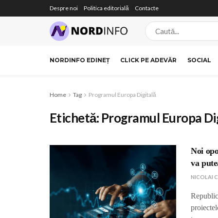
Despre noi
Politica editorială
Contacte
NORDINFO EDINEȚ
CLICK PE ADEVĂR
SOCIAL
Home
Tag
Programul Europa Digitală
Etichetă:
Programul Europa Dig
Noi opo
va pute
NICOLAI 
Republic
proiectel