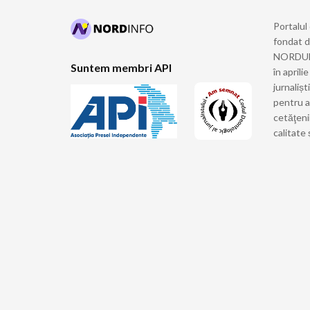
Portalul
fondat 
NORDULUI
Suntem membri API
în april
jurnalișt
pentru a
cetăţeni
calitate 