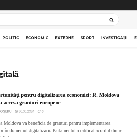
POLITIC
ECONOMIC
EXTERNE
SPORT
INVESTIGAȚII
E
itală
rtunități pentru digitalizarea economiei: R. Moldova
a accesa granturi europene
COȘERU
30.05.2024
0
a Moldova va beneficia de granturi pentru implementarea
or în domeniul digitalizării. Parlamentul a ratificat acordul dintre