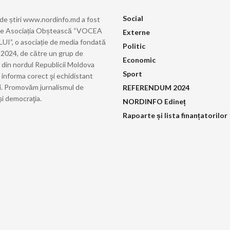
Social
 de știri www.nordinfo.md a fost
de Asociația Obștească “VOCEA
Externe
”, o asociație de media fondată
Politic
ie 2024, de către un grup de
Economic
i din nordul Republicii Moldova
Sport
 informa corect şi echidistant
i. Promovăm jurnalismul de
REFERENDUM 2024
și democraţia.
NORDINFO Edineț
Rapoarte și lista finanțatorilor