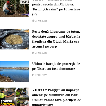
pentru seceta din Moldova.
Testul „Grazim” pe 16 hectare
(P)
07.08.2026
Peste două kilograme de tutun,
depistate asupra unui bărbat la
frontiera din Otaci. Marfa era
ascunsă pe corp
07.08.2026
Ultimele baraje de protecție de
pe Nistru au fost demontate
07.08.2026
VIDEO // Polițiștii au împărțit
amenzi pe drumurile din Bălți.
Unii au rămas fără plăcuțele de
înmatriculare