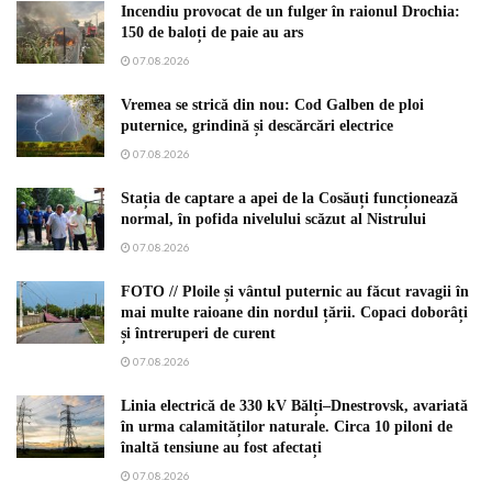
Incendiu provocat de un fulger în raionul Drochia:
150 de baloți de paie au ars
07.08.2026
Vremea se strică din nou: Cod Galben de ploi
puternice, grindină și descărcări electrice
07.08.2026
Stația de captare a apei de la Cosăuți funcționează
normal, în pofida nivelului scăzut al Nistrului
07.08.2026
FOTO // Ploile și vântul puternic au făcut ravagii în
mai multe raioane din nordul țării. Copaci doborâți
și întreruperi de curent
07.08.2026
Linia electrică de 330 kV Bălți–Dnestrovsk, avariată
în urma calamităților naturale. Circa 10 piloni de
înaltă tensiune au fost afectați
07.08.2026