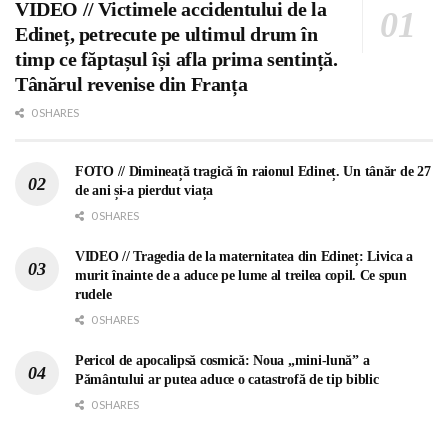
VIDEO // Victimele accidentului de la
Edineț, petrecute pe ultimul drum în
timp ce făptașul își afla prima sentință.
Tânărul revenise din Franța
0 SHARES
FOTO // Dimineață tragică în raionul Edineț. Un tânăr de 27
de ani și-a pierdut viața
0 SHARES
VIDEO // Tragedia de la maternitatea din Edineț: Livica a
murit înainte de a aduce pe lume al treilea copil. Ce spun
rudele
0 SHARES
Pericol de apocalipsă cosmică: Noua „mini-lună” a
Pământului ar putea aduce o catastrofă de tip biblic
0 SHARES