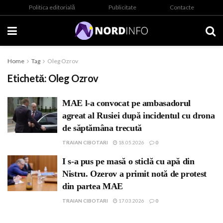
Politica editorială
Publicitate
Contacte
Home
Tag
Oleg Ozrov
Etichetă:
Oleg Ozrov
MAE l-a convocat pe ambasadorul
agreat al Rusiei după incidentul cu drona
de săptămâna trecută
TRAIAN CIBOTARI
18.05.2026
0
I s-a pus pe masă o sticlă cu apă din
Nistru. Ozerov a primit notă de protest
din partea MAE
TRAIAN CIBOTARI
17.03.2026
0