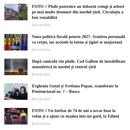
FOTO // Ploile puternice au doborât crengi și arbori
pe mai multe drumuri din nordul țării. Circulația a
fost restabilită
06.08.2026
Noua politică fiscală pentru 2027: Scutirea personală
va crește, iar accizele la tutun și țigări se majorează
06.08.2026
După caniculă vin ploile. Cod Galben de instabilitate
atmosferică în nordul și centrul țării
06.08.2026
Evghenia Guțul și Svetlana Popan, transferate la
Penitenciarul nr. 7 – Rusca
06.08.2026
FOTO // Un bărbat de 74 de ani a urcat beat la
volan și a ajuns cu mașina într-un gard, la Edineț
06.08.2026