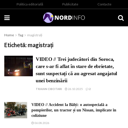
Politica editorială
Publicitate
Contacte
Home
Tag
magistrați
Etichetă:
magistrați
VIDEO // Trei judecători din Soroca,
care s-ar fi aflat în stare de ebrietate,
sunt suspectaţi că au agresat angajatul
unei benzinării
TRAIAN CIBOTARI
26.10.2025
2
VIDEO // Accident la Bălți: o autospecială a
pompierilor, un tractor și un Nissan, implicate în
coliziune
06.08.2026