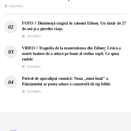
0 SHARES
FOTO // Dimineață tragică în raionul Edineț. Un tânăr de 27
de ani și-a pierdut viața
0 SHARES
VIDEO // Tragedia de la maternitatea din Edineț: Livica a
murit înainte de a aduce pe lume al treilea copil. Ce spun
rudele
0 SHARES
Pericol de apocalipsă cosmică: Noua „mini-lună” a
Pământului ar putea aduce o catastrofă de tip biblic
0 SHARES