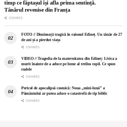
timp ce făptașul își afla prima sentință.
Tânărul revenise din Franța
0 SHARES
FOTO // Dimineață tragică în raionul Edineț. Un tânăr de 27
de ani și-a pierdut viața
0 SHARES
VIDEO // Tragedia de la maternitatea din Edineț: Livica a
murit înainte de a aduce pe lume al treilea copil. Ce spun
rudele
0 SHARES
Pericol de apocalipsă cosmică: Noua „mini-lună” a
Pământului ar putea aduce o catastrofă de tip biblic
0 SHARES