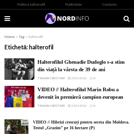
Politica editorială
Publicitate
Contacte
Home
Tag
halterofil
Etichetă:
halterofil
Halterofilul Ghenadie Dudoglo s-a stins
din viață la vârsta de 39 de ani
TRAIAN CIBOTARI
29.04.2026
0
VIDEO // Halterofilul Marin Robu a
devenit în premieră campion european
TRAIAN CIBOTARI
24.04.2026
0
VIDEO // Hibrizi crescuți pentru seceta din Moldova.
Testul „Grazim” pe 16 hectare (P)