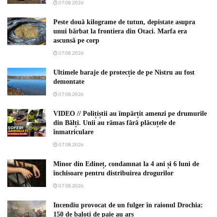
07.08.2026
Peste două kilograme de tutun, depistate asupra
unui bărbat la frontiera din Otaci. Marfa era
ascunsă pe corp
07.08.2026
Ultimele baraje de protecție de pe Nistru au fost
demontate
07.08.2026
VIDEO // Polițiștii au împărțit amenzi pe drumurile
din Bălți. Unii au rămas fără plăcuțele de
înmatriculare
07.08.2026
Minor din Edineț, condamnat la 4 ani și 6 luni de
închisoare pentru distribuirea drogurilor
07.08.2026
Incendiu provocat de un fulger în raionul Drochia:
150 de baloți de paie au ars