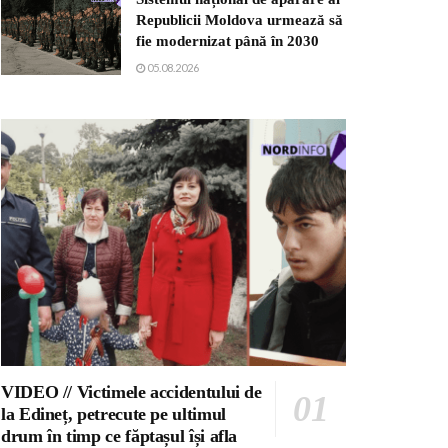
Republicii Moldova urmează să
fie modernizat până în 2030
05.08.2026
VIDEO // Victimele accidentului de
la Edineț, petrecute pe ultimul
drum în timp ce făptașul își afla