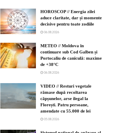
HOROSCOP // Energia zilei
aduce claritate, dar și momente
decisive pentru toate zodiile
06.08.2026
METEO // Moldova în
continuare sub Cod Galben și
Portocaliu de caniculă: maxime
de +38°C
06.08.2026
VIDEO // Resturi vegetale
rămase după recoltarea
căpșunelor, arse ilegal la
Florești. Patru persoane,
amendate cu 55.000 de lei
05.08.2026
Sistemul național de apărare al