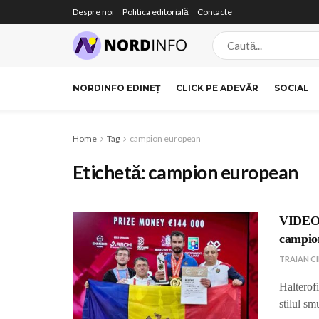
Despre noi
Politica editorială
Contacte
NORDINFO EDINEȚ
CLICK PE ADEVĂR
SOCIAL
Home
Tag
campion european
Etichetă:
campion european
VIDEO /
campio
TRAIAN C
Halterof
stilul sm