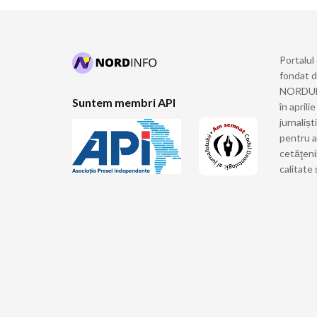
Portalul
fondat 
NORDULUI
Suntem membri API
în april
jurnalișt
pentru a
cetăţeni
calitate 