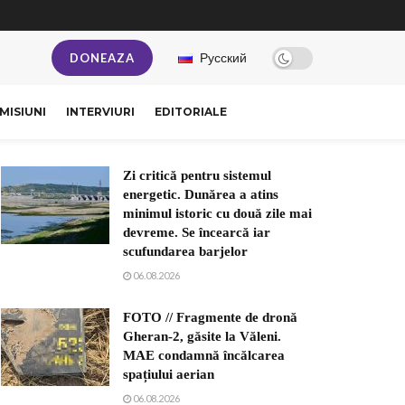
Русский
DONEAZA
MISIUNI
INTERVIURI
EDITORIALE
Zi critică pentru sistemul
energetic. Dunărea a atins
minimul istoric cu două zile mai
devreme. Se încearcă iar
scufundarea barjelor
06.08.2026
FOTO // Fragmente de dronă
Gheran-2, găsite la Văleni.
MAE condamnă încălcarea
spațiului aerian
06.08.2026