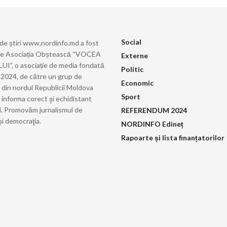
Social
 de știri www.nordinfo.md a fost
de Asociația Obștească “VOCEA
Externe
”, o asociație de media fondată
Politic
ie 2024, de către un grup de
Economic
i din nordul Republicii Moldova
Sport
 informa corect şi echidistant
i. Promovăm jurnalismul de
REFERENDUM 2024
și democraţia.
NORDINFO Edineț
Rapoarte și lista finanțatorilor