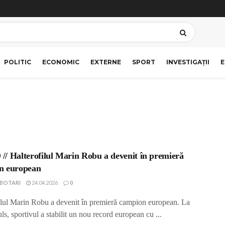
POLITIC
ECONOMIC
EXTERNE
SPORT
INVESTIGAȚII
E
/ Halterofilul Marin Robu a devenit în premieră
n european
IBOTARI
24.04.2026
0
ilul Marin Robu a devenit în premieră campion european. La
uls, sportivul a stabilit un nou record european cu ...