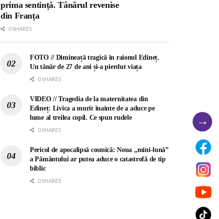
prima sentință. Tânărul revenise
din Franța
0 SHARES
FOTO // Dimineață tragică în raionul Edineț.
Un tânăr de 27 de ani și-a pierdut viața
0 SHARES
VIDEO // Tragedia de la maternitatea din
Edineț: Livica a murit înainte de a aduce pe
→
lume al treilea copil. Ce spun rudele
0 SHARES
Pericol de apocalipsă cosmică: Noua „mini-lună”
a Pământului ar putea aduce o catastrofă de tip
biblic
0 SHARES