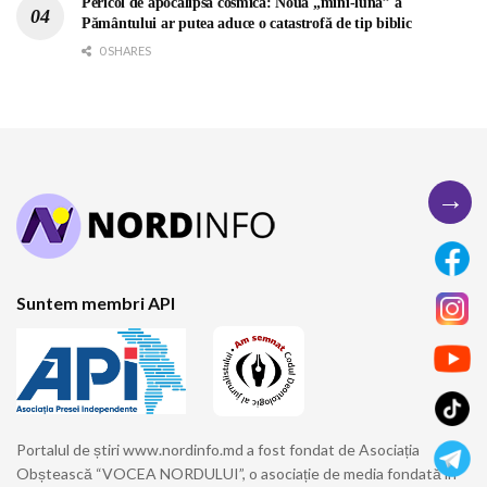
Pericol de apocalipsă cosmică: Noua „mini-lună” a
Pământului ar putea aduce o catastrofă de tip biblic
0 SHARES
→
Suntem membri API
Portalul de știri www.nordinfo.md a fost fondat de Asociația
Obștească “VOCEA NORDULUI”, o asociație de media fondată în