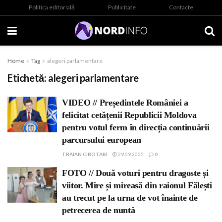
Politica editorială
Publicitate
Contacte
Home
Tag
alegeri parlamentare
Etichetă:
alegeri parlamentare
VIDEO // Președintele României a
felicitat cetățenii Republicii Moldova
pentru votul ferm în direcția continuării
parcursului european
TRAIAN CIBOTARI
29.09.2025
0
FOTO // Două voturi pentru dragoste și
viitor. Mire și mireasă din raionul Fălești
au trecut pe la urna de vot înainte de
petrecerea de nuntă