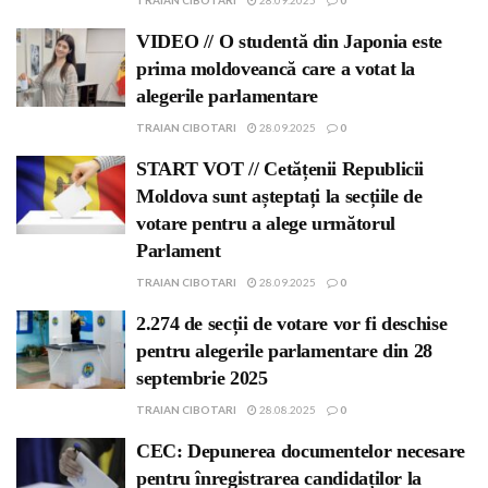
TRAIAN CIBOTARI
28.09.2025
0
VIDEO // O studentă din Japonia este
prima moldoveancă care a votat la
alegerile parlamentare
TRAIAN CIBOTARI
28.09.2025
0
START VOT // Cetățenii Republicii
Moldova sunt așteptați la secțiile de
votare pentru a alege următorul
Parlament
TRAIAN CIBOTARI
28.09.2025
0
2.274 de secții de votare vor fi deschise
pentru alegerile parlamentare din 28
septembrie 2025
TRAIAN CIBOTARI
28.08.2025
0
CEC: Depunerea documentelor necesare
pentru înregistrarea candidaților la