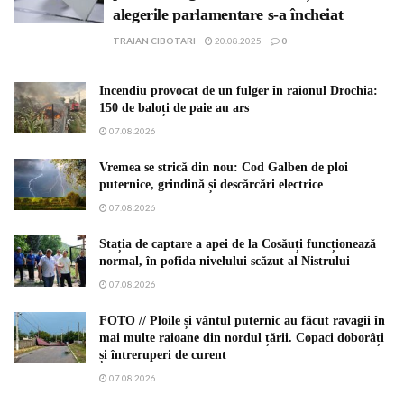
alegerile parlamentare s-a încheiat
TRAIAN CIBOTARI
20.08.2025
0
Incendiu provocat de un fulger în raionul Drochia:
150 de baloți de paie au ars
07.08.2026
Vremea se strică din nou: Cod Galben de ploi
puternice, grindină și descărcări electrice
07.08.2026
Stația de captare a apei de la Cosăuți funcționează
normal, în pofida nivelului scăzut al Nistrului
07.08.2026
FOTO // Ploile și vântul puternic au făcut ravagii în
mai multe raioane din nordul țării. Copaci doborâți
și întreruperi de curent
07.08.2026