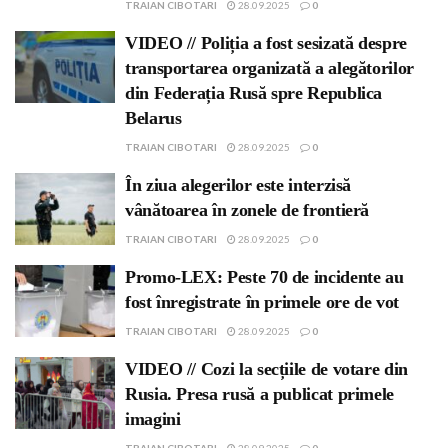
TRAIAN CIBOTARI
28.09.2025
0
VIDEO // Poliția a fost sesizată despre
transportarea organizată a alegătorilor
din Federația Rusă spre Republica
Belarus
TRAIAN CIBOTARI
28.09.2025
0
În ziua alegerilor este interzisă
vânătoarea în zonele de frontieră
TRAIAN CIBOTARI
28.09.2025
0
Promo-LEX: Peste 70 de incidente au
fost înregistrate în primele ore de vot
TRAIAN CIBOTARI
28.09.2025
0
VIDEO // Cozi la secțiile de votare din
Rusia. Presa rusă a publicat primele
imagini