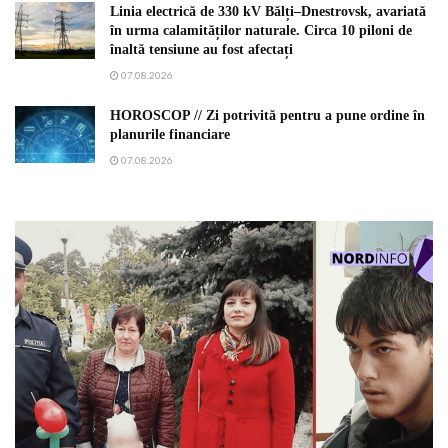
Linia electrică de 330 kV Bălți–Dnestrovsk, avariată
în urma calamităților naturale. Circa 10 piloni de
înaltă tensiune au fost afectați
07.08.2026
HOROSCOP // Zi potrivită pentru a pune ordine în
planurile financiare
07.08.2026