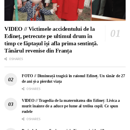
VIDEO // Victimele accidentului de la
Edineț, petrecute pe ultimul drum în
timp ce făptașul își afla prima sentință.
Tânărul revenise din Franța
0 SHARES
FOTO // Dimineață tragică în raionul Edineț. Un tânăr de 27
de ani și-a pierdut viața
0 SHARES
VIDEO // Tragedia de la maternitatea din Edineț: Livica a
murit înainte de a aduce pe lume al treilea copil. Ce spun
rudele
0 SHARES