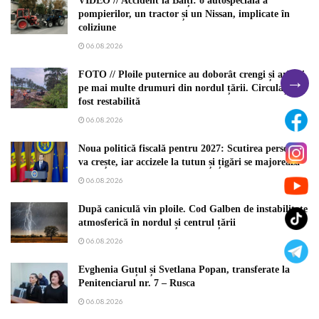
VIDEO // Accident la Bălți: o autospecială a
pompierilor, un tractor și un Nissan, implicate în
coliziune
06.08.2026
FOTO // Ploile puternice au doborât crengi și arbori
→
pe mai multe drumuri din nordul țării. Circulația a
fost restabilită
06.08.2026
Noua politică fiscală pentru 2027: Scutirea personală
va crește, iar accizele la tutun și țigări se majorează
06.08.2026
După caniculă vin ploile. Cod Galben de instabilitate
atmosferică în nordul și centrul țării
06.08.2026
Evghenia Guțul și Svetlana Popan, transferate la
Penitenciarul nr. 7 – Rusca
06.08.2026