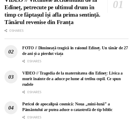
Edineț, petrecute pe ultimul drum în
timp ce făptașul își afla prima sentință.
Tânărul revenise din Franța
0 SHARES
FOTO // Dimineață tragică în raionul Edineț. Un tânăr de 27
de ani și-a pierdut viața
0 SHARES
VIDEO // Tragedia de la maternitatea din Edineț: Livica a
murit înainte de a aduce pe lume al treilea copil. Ce spun
rudele
0 SHARES
Pericol de apocalipsă cosmică: Noua „mini-lună” a
Pământului ar putea aduce o catastrofă de tip biblic
0 SHARES