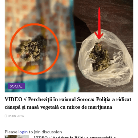
SOCIAL
VIDEO // Percheziții în raionul Soroca: Poliția a ridicat
cânepă și masă vegetală cu miros de marijuana
06.08.2026
Please
login
to join discussion