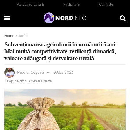
Politica editorială
Publicitate
Contacte
Home
Social
Subvenționarea agriculturii în următorii 5 ani:
Mai multă competitivitate, reziliență climatică,
valoare adăugată și dezvoltare rurală
Nicolai Coșeru
03.06.2026
Timp de citit: 3 minute citite