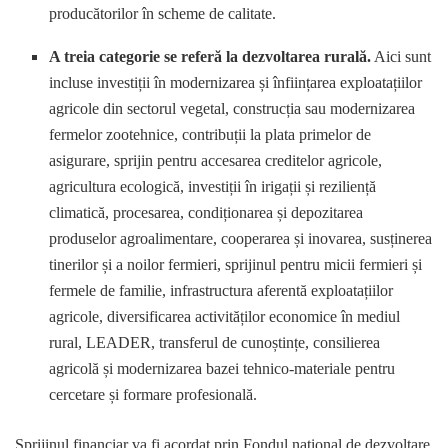
producătorilor în scheme de calitate.
A treia categorie se referă la dezvoltarea rurală.
Aici sunt
incluse investiții în modernizarea și înființarea exploatațiilor
agricole din sectorul vegetal, construcția sau modernizarea
fermelor zootehnice, contribuții la plata primelor de
asigurare, sprijin pentru accesarea creditelor agricole,
agricultura ecologică, investiții în irigații și reziliență
climatică, procesarea, condiționarea și depozitarea
produselor agroalimentare, cooperarea și inovarea, susținerea
tinerilor și a noilor fermieri, sprijinul pentru micii fermieri și
fermele de familie, infrastructura aferentă exploatațiilor
agricole, diversificarea activităților economice în mediul
rural, LEADER, transferul de cunoștințe, consilierea
agricolă și modernizarea bazei tehnico-materiale pentru
cercetare și formare profesională.
Sprijinul financiar va fi acordat prin Fondul național de dezvoltare