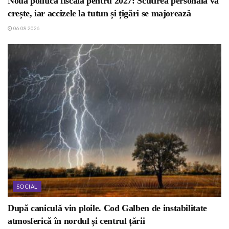
Noua politică fiscală pentru 2027: Scutirea personală va
crește, iar accizele la tutun și țigări se majorează
06.08.2026
SOCIAL
După caniculă vin ploile. Cod Galben de instabilitate
atmosferică în nordul și centrul țării