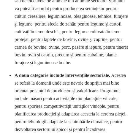
sau de efectivele de animale din anumite sectoare. Sprijinul
va putea fi acordat pentru producerea semințelor pentru
culturi cerealiere, leguminoase, oleaginoase, tehnice, furajere
și legume, pentru sfecla de zahăr, pentru legume și cartofi
cultivați în teren deschis, pentru legume cultivate în teren
protejat, pentru laptele de bovine, ovine și caprine, pentru
carnea de bovine, ovine, porc, pasăre și iepure, pentru tineret
bovin, ovin și caprin, precum și pentru cabaline, plante
furajere și leguminoase boabe.
A doua categorie include intervențiile sectoriale.
Acestea
se referă la domenii unde este nevoie de sprijin mai bine
orientat pe lanțul de producere și valorificare. Programul
include măsuri pentru activitățile din plantațiile viticole,
pentru sporirea competitivității unităților vinicole, pentru
planificarea producției și adaptarea acesteia la cererea pieței,
pentru tehnologii adaptate la schimbările climatice, pentru
dezvoltarea sectorului apicol și pentru încadrarea