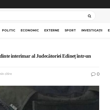
POLITIC
ECONOMIC
EXTERNE
SPORT
INVESTIGAȚII
E
edinte interimar al Judecătoriei Edineț într-un
0
in citire