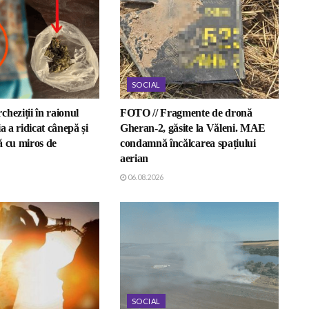
SOCIAL
heziții în raionul
FOTO // Fragmente de dronă
a a ridicat cânepă și
Gheran-2, găsite la Văleni. MAE
ă cu miros de
condamnă încălcarea spațiului
aerian
06.08.2026
SOCIAL