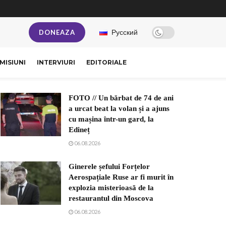
Русский
DONEAZA
MISIUNI
INTERVIURI
EDITORIALE
FOTO // Un bărbat de 74 de ani
a urcat beat la volan și a ajuns
cu mașina într-un gard, la
Edineț
06.08.2026
Ginerele șefului Forțelor
Aerospațiale Ruse ar fi murit în
explozia misterioasă de la
restaurantul din Moscova
06.08.2026