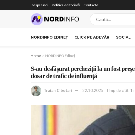
Despre noi
Politica editorială
Contacte
NORDINFO EDINEȚ
CLICK PE ADEVĂR
SOCIAL
Home
NORDINFO Edineț
S-au desfășurat percheziții la un fost preș
dosar de trafic de influență
Traian Cibotari
22.10.2025
Timp de citit: 1 m