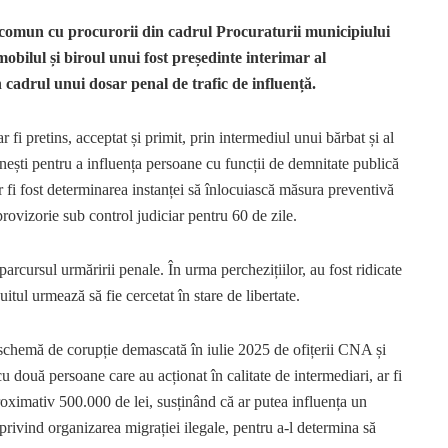
 comun cu procurorii din cadrul Procuraturii municipiului
mobilul și biroul unui fost președinte interimar al
n cadrul unui dosar penal de trafic de influență.
r fi pretins, acceptat și primit, prin intermediul unui bărbat și al
ănești pentru a influența persoane cu funcții de demnitate publică
r fi fost determinarea instanței să înlocuiască măsura preventivă
rovizorie sub control judiciar pentru 60 de zile.
parcursul urmăririi penale. În urma perchezițiilor, au fost ridicate
tul urmează să fie cercetat în stare de libertate.
 schemă de corupție demascată în iulie 2025 de ofițerii CNA și
cu două persoane care au acționat în calitate de intermediari, ar fi
proximativ 500.000 de lei, susținând că ar putea influența un
rivind organizarea migrației ilegale, pentru a-l determina să