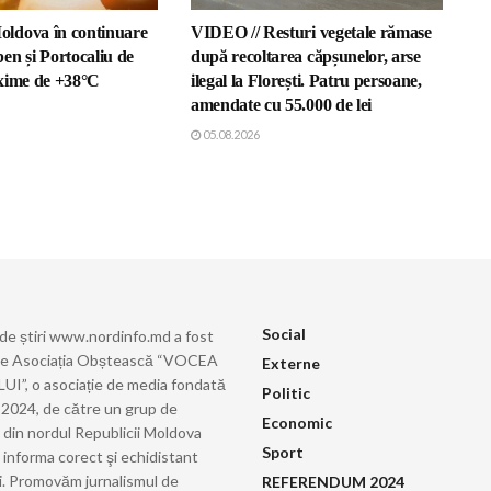
ldova în continuare
VIDEO // Resturi vegetale rămase
en și Portocaliu de
după recoltarea căpșunelor, arse
xime de +38°C
ilegal la Florești. Patru persoane,
amendate cu 55.000 de lei
05.08.2026
Social
 de știri www.nordinfo.md a fost
de Asociația Obștească “VOCEA
Externe
”, o asociație de media fondată
Politic
ie 2024, de către un grup de
Economic
i din nordul Republicii Moldova
Sport
 informa corect şi echidistant
i. Promovăm jurnalismul de
REFERENDUM 2024