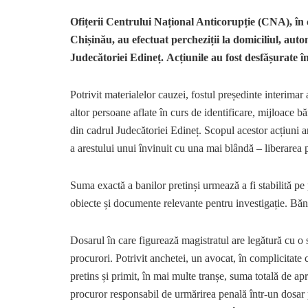
Ofițerii Centrului Național Anticorupție (CNA), în
Chișinău, au efectuat percheziții la domiciliul, auto
Judecătoriei Edineț. Acțiunile au fost desfășurate î
Potrivit materialelor cauzei, fostul președinte interimar a
altor persoane aflate în curs de identificare, mijloace b
din cadrul Judecătoriei Edineț. Scopul acestor acțiuni a
a arestului unui învinuit cu una mai blândă – liberarea p
Suma exactă a banilor pretinși urmează a fi stabilită pe 
obiecte și documente relevante pentru investigație. Bănui
Dosarul în care figurează magistratul are legătură cu o
procurori. Potrivit anchetei, un avocat, în complicitate 
pretins și primit, în mai multe tranșe, suma totală de a
procuror responsabil de urmărirea penală într-un dosar p