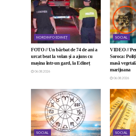
NORDINFO EDINEȚ
SOCIAL
FOTO // Un bărbat de 74 de ani a
VIDEO // Perc
urcat beat la volan și a ajuns cu
Soroca: Poliți
mașina într-un gard, la Edineț
masă vegetal
marijuana
06.08.2026
06.08.2026
SOCIAL
SOCIAL