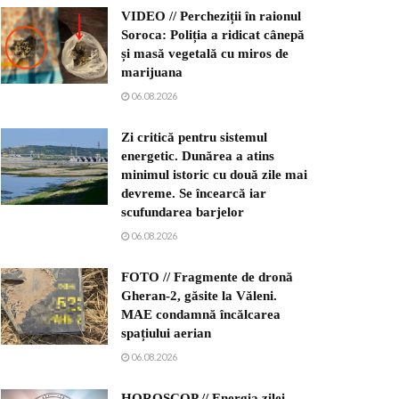
VIDEO // Percheziții în raionul
Soroca: Poliția a ridicat cânepă
și masă vegetală cu miros de
marijuana
06.08.2026
Zi critică pentru sistemul
energetic. Dunărea a atins
minimul istoric cu două zile mai
devreme. Se încearcă iar
scufundarea barjelor
06.08.2026
FOTO // Fragmente de dronă
Gheran-2, găsite la Văleni.
MAE condamnă încălcarea
spațiului aerian
06.08.2026
HOROSCOP // Energia zilei