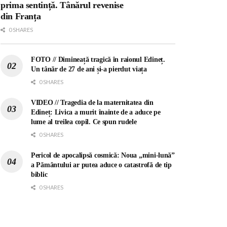
prima sentință. Tânărul revenise
din Franța
0 SHARES
FOTO // Dimineață tragică în raionul Edineț.
Un tânăr de 27 de ani și-a pierdut viața
0 SHARES
VIDEO // Tragedia de la maternitatea din
Edineț: Livica a murit înainte de a aduce pe
lume al treilea copil. Ce spun rudele
0 SHARES
Pericol de apocalipsă cosmică: Noua „mini-lună”
a Pământului ar putea aduce o catastrofă de tip
biblic
0 SHARES