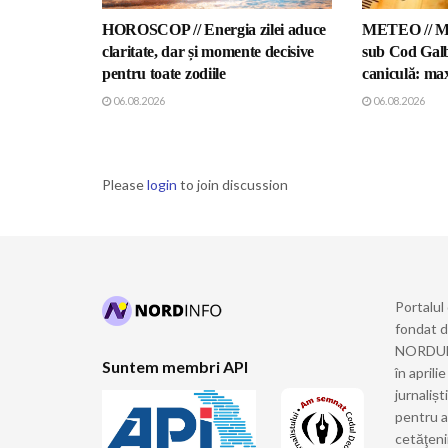
HOROSCOP // Energia zilei aduce
METEO // Mo
claritate, dar și momente decisive
sub Cod Galb
pentru toate zodiile
caniculă: ma
06.08.2026
06.08.2026
Please
login
to join discussion
Portalul
fondat 
NORDULUI
Suntem membri API
în april
jurnalișt
pentru a
cetăţeni